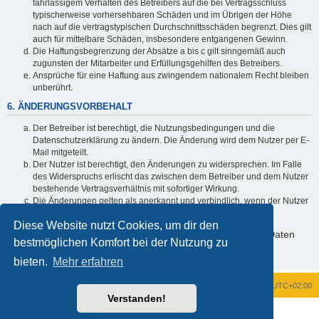
fahrlässigem Verhalten des Betreibers auf die bei Vertragsschluss
typischerweise vorhersehbaren Schäden und im Übrigen der Höhe
nach auf die vertragstypischen Durchschnittsschäden begrenzt. Dies gilt
auch für mittelbare Schäden, insbesondere entgangenen Gewinn.
Die Haftungsbegrenzung der Absätze a bis c gilt sinngemäß auch
zugunsten der Mitarbeiter und Erfüllungsgehilfen des Betreibers.
Ansprüche für eine Haftung aus zwingendem nationalem Recht bleiben
unberührt.
6. ÄNDERUNGSVORBEHALT
Der Betreiber ist berechtigt, die Nutzungsbedingungen und die
Datenschutzerklärung zu ändern. Die Änderung wird dem Nutzer per E-
Mail mitgeteilt.
Der Nutzer ist berechtigt, den Änderungen zu widersprechen. Im Falle
des Widerspruchs erlischt das zwischen dem Betreiber und dem Nutzer
bestehende Vertragsverhältnis mit sofortiger Wirkung.
Die Änderungen gelten als anerkannt und verbindlich, wenn der Nutzer
den Änderungen zugestimmt hat.
Diese Website nutzt Cookies, um dir den
Informationen über den Umgang mit deinen persönlichen Daten
bestmöglichen Komfort bei der Nutzung zu
sind in der Datenschutzerklärung enthalten.
bieten.
Mehr erfahren
Foren-Übersicht
Alle Zeiten sind
UTC+02:00
Verstanden!
Powered by
phpBB
® Forum Software © phpBB Limited
Deutsche Übersetzung durch
phpBB.de