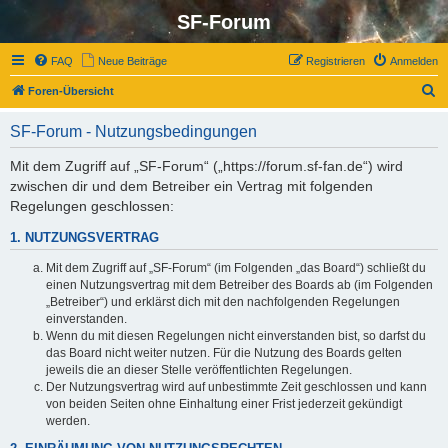
SF-Forum
FAQ
Neue Beiträge
Registrieren
Anmelden
S
Foren-Übersicht
u
SF-Forum - Nutzungsbedingungen
c
h
Mit dem Zugriff auf „SF-Forum“ („https://forum.sf-fan.de“) wird
zwischen dir und dem Betreiber ein Vertrag mit folgenden
e
Regelungen geschlossen:
1. NUTZUNGSVERTRAG
Mit dem Zugriff auf „SF-Forum“ (im Folgenden „das Board“) schließt du
einen Nutzungsvertrag mit dem Betreiber des Boards ab (im Folgenden
„Betreiber“) und erklärst dich mit den nachfolgenden Regelungen
einverstanden.
Wenn du mit diesen Regelungen nicht einverstanden bist, so darfst du
das Board nicht weiter nutzen. Für die Nutzung des Boards gelten
jeweils die an dieser Stelle veröffentlichten Regelungen.
Der Nutzungsvertrag wird auf unbestimmte Zeit geschlossen und kann
von beiden Seiten ohne Einhaltung einer Frist jederzeit gekündigt
werden.