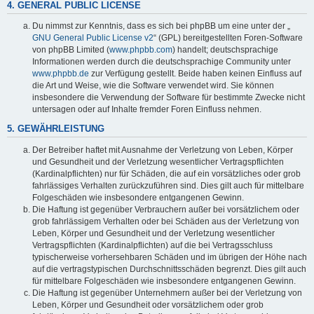
4. GENERAL PUBLIC LICENSE
Du nimmst zur Kenntnis, dass es sich bei phpBB um eine unter der „
GNU General Public License v2
“ (GPL) bereitgestellten Foren-Software
von phpBB Limited (
www.phpbb.com
) handelt; deutschsprachige
Informationen werden durch die deutschsprachige Community unter
www.phpbb.de
zur Verfügung gestellt. Beide haben keinen Einfluss auf
die Art und Weise, wie die Software verwendet wird. Sie können
insbesondere die Verwendung der Software für bestimmte Zwecke nicht
untersagen oder auf Inhalte fremder Foren Einfluss nehmen.
5. GEWÄHRLEISTUNG
Der Betreiber haftet mit Ausnahme der Verletzung von Leben, Körper
und Gesundheit und der Verletzung wesentlicher Vertragspflichten
(Kardinalpflichten) nur für Schäden, die auf ein vorsätzliches oder grob
fahrlässiges Verhalten zurückzuführen sind. Dies gilt auch für mittelbare
Folgeschäden wie insbesondere entgangenen Gewinn.
Die Haftung ist gegenüber Verbrauchern außer bei vorsätzlichem oder
grob fahrlässigem Verhalten oder bei Schäden aus der Verletzung von
Leben, Körper und Gesundheit und der Verletzung wesentlicher
Vertragspflichten (Kardinalpflichten) auf die bei Vertragsschluss
typischerweise vorhersehbaren Schäden und im übrigen der Höhe nach
auf die vertragstypischen Durchschnittsschäden begrenzt. Dies gilt auch
für mittelbare Folgeschäden wie insbesondere entgangenen Gewinn.
Die Haftung ist gegenüber Unternehmern außer bei der Verletzung von
Leben, Körper und Gesundheit oder vorsätzlichem oder grob