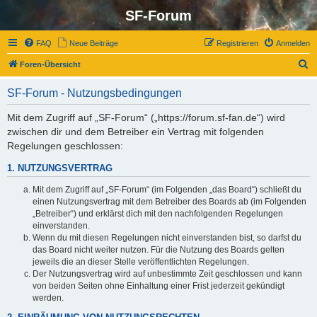
SF-Forum
FAQ
Neue Beiträge
Registrieren
Anmelden
S
Foren-Übersicht
u
SF-Forum - Nutzungsbedingungen
c
h
Mit dem Zugriff auf „SF-Forum“ („https://forum.sf-fan.de“) wird
zwischen dir und dem Betreiber ein Vertrag mit folgenden
e
Regelungen geschlossen:
1. NUTZUNGSVERTRAG
Mit dem Zugriff auf „SF-Forum“ (im Folgenden „das Board“) schließt du
einen Nutzungsvertrag mit dem Betreiber des Boards ab (im Folgenden
„Betreiber“) und erklärst dich mit den nachfolgenden Regelungen
einverstanden.
Wenn du mit diesen Regelungen nicht einverstanden bist, so darfst du
das Board nicht weiter nutzen. Für die Nutzung des Boards gelten
jeweils die an dieser Stelle veröffentlichten Regelungen.
Der Nutzungsvertrag wird auf unbestimmte Zeit geschlossen und kann
von beiden Seiten ohne Einhaltung einer Frist jederzeit gekündigt
werden.