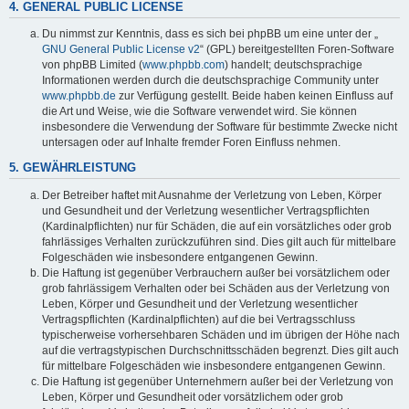
4. GENERAL PUBLIC LICENSE
Du nimmst zur Kenntnis, dass es sich bei phpBB um eine unter der „
GNU General Public License v2
“ (GPL) bereitgestellten Foren-Software
von phpBB Limited (
www.phpbb.com
) handelt; deutschsprachige
Informationen werden durch die deutschsprachige Community unter
www.phpbb.de
zur Verfügung gestellt. Beide haben keinen Einfluss auf
die Art und Weise, wie die Software verwendet wird. Sie können
insbesondere die Verwendung der Software für bestimmte Zwecke nicht
untersagen oder auf Inhalte fremder Foren Einfluss nehmen.
5. GEWÄHRLEISTUNG
Der Betreiber haftet mit Ausnahme der Verletzung von Leben, Körper
und Gesundheit und der Verletzung wesentlicher Vertragspflichten
(Kardinalpflichten) nur für Schäden, die auf ein vorsätzliches oder grob
fahrlässiges Verhalten zurückzuführen sind. Dies gilt auch für mittelbare
Folgeschäden wie insbesondere entgangenen Gewinn.
Die Haftung ist gegenüber Verbrauchern außer bei vorsätzlichem oder
grob fahrlässigem Verhalten oder bei Schäden aus der Verletzung von
Leben, Körper und Gesundheit und der Verletzung wesentlicher
Vertragspflichten (Kardinalpflichten) auf die bei Vertragsschluss
typischerweise vorhersehbaren Schäden und im übrigen der Höhe nach
auf die vertragstypischen Durchschnittsschäden begrenzt. Dies gilt auch
für mittelbare Folgeschäden wie insbesondere entgangenen Gewinn.
Die Haftung ist gegenüber Unternehmern außer bei der Verletzung von
Leben, Körper und Gesundheit oder vorsätzlichem oder grob