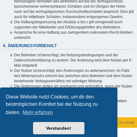
fahrlässigem Verhalten des Betreibers auf die bei Vertragsschluss
typischerweise vorhersehbaren Schäden und im Übrigen der Höhe
nach auf die vertragstypischen Durchschnittsschäden begrenzt. Dies gilt
auch für mittelbare Schäden, insbesondere entgangenen Gewinn.
Die Haftungsbegrenzung der Absätze a bis c gilt sinngemäß auch
zugunsten der Mitarbeiter und Erfüllungsgehilfen des Betreibers.
Ansprüche für eine Haftung aus zwingendem nationalem Recht bleiben
unberührt.
6. ÄNDERUNGSVORBEHALT
Der Betreiber ist berechtigt, die Nutzungsbedingungen und die
Datenschutzerklärung zu ändern. Die Änderung wird dem Nutzer per E-
Mail mitgeteilt.
Der Nutzer ist berechtigt, den Änderungen zu widersprechen. Im Falle
des Widerspruchs erlischt das zwischen dem Betreiber und dem Nutzer
bestehende Vertragsverhältnis mit sofortiger Wirkung.
Die Änderungen gelten als anerkannt und verbindlich, wenn der Nutzer
den Änderungen zugestimmt hat.
Diese Website nutzt Cookies, um dir den
Informationen über den Umgang mit deinen persönlichen Daten
bestmöglichen Komfort bei der Nutzung zu
sind in der Datenschutzerklärung enthalten.
bieten.
Mehr erfahren
Foren-Übersicht
Alle Zeiten sind
UTC+02:00
Verstanden!
Powered by
phpBB
® Forum Software © phpBB Limited
Deutsche Übersetzung durch
phpBB.de