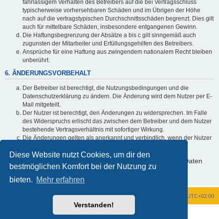
fahrlässigem Verhalten des Betreibers auf die bei Vertragsschluss
typischerweise vorhersehbaren Schäden und im Übrigen der Höhe
nach auf die vertragstypischen Durchschnittsschäden begrenzt. Dies gilt
auch für mittelbare Schäden, insbesondere entgangenen Gewinn.
Die Haftungsbegrenzung der Absätze a bis c gilt sinngemäß auch
zugunsten der Mitarbeiter und Erfüllungsgehilfen des Betreibers.
Ansprüche für eine Haftung aus zwingendem nationalem Recht bleiben
unberührt.
6. ÄNDERUNGSVORBEHALT
Der Betreiber ist berechtigt, die Nutzungsbedingungen und die
Datenschutzerklärung zu ändern. Die Änderung wird dem Nutzer per E-
Mail mitgeteilt.
Der Nutzer ist berechtigt, den Änderungen zu widersprechen. Im Falle
des Widerspruchs erlischt das zwischen dem Betreiber und dem Nutzer
bestehende Vertragsverhältnis mit sofortiger Wirkung.
Die Änderungen gelten als anerkannt und verbindlich, wenn der Nutzer
den Änderungen zugestimmt hat.
Diese Website nutzt Cookies, um dir den
Informationen über den Umgang mit deinen persönlichen Daten
bestmöglichen Komfort bei der Nutzung zu
sind in der Datenschutzerklärung enthalten.
bieten.
Mehr erfahren
Foren-Übersicht
Alle Zeiten sind
UTC+02:00
Verstanden!
Powered by
phpBB
® Forum Software © phpBB Limited
Deutsche Übersetzung durch
phpBB.de