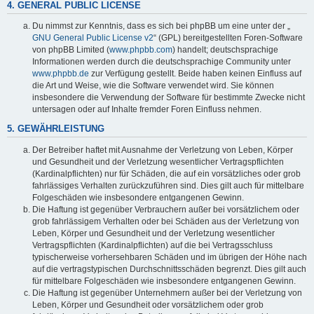
4. GENERAL PUBLIC LICENSE
Du nimmst zur Kenntnis, dass es sich bei phpBB um eine unter der „
GNU General Public License v2
“ (GPL) bereitgestellten Foren-Software
von phpBB Limited (
www.phpbb.com
) handelt; deutschsprachige
Informationen werden durch die deutschsprachige Community unter
www.phpbb.de
zur Verfügung gestellt. Beide haben keinen Einfluss auf
die Art und Weise, wie die Software verwendet wird. Sie können
insbesondere die Verwendung der Software für bestimmte Zwecke nicht
untersagen oder auf Inhalte fremder Foren Einfluss nehmen.
5. GEWÄHRLEISTUNG
Der Betreiber haftet mit Ausnahme der Verletzung von Leben, Körper
und Gesundheit und der Verletzung wesentlicher Vertragspflichten
(Kardinalpflichten) nur für Schäden, die auf ein vorsätzliches oder grob
fahrlässiges Verhalten zurückzuführen sind. Dies gilt auch für mittelbare
Folgeschäden wie insbesondere entgangenen Gewinn.
Die Haftung ist gegenüber Verbrauchern außer bei vorsätzlichem oder
grob fahrlässigem Verhalten oder bei Schäden aus der Verletzung von
Leben, Körper und Gesundheit und der Verletzung wesentlicher
Vertragspflichten (Kardinalpflichten) auf die bei Vertragsschluss
typischerweise vorhersehbaren Schäden und im übrigen der Höhe nach
auf die vertragstypischen Durchschnittsschäden begrenzt. Dies gilt auch
für mittelbare Folgeschäden wie insbesondere entgangenen Gewinn.
Die Haftung ist gegenüber Unternehmern außer bei der Verletzung von
Leben, Körper und Gesundheit oder vorsätzlichem oder grob