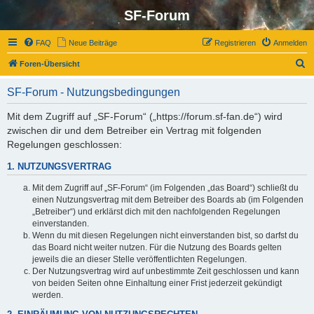
SF-Forum
FAQ
Neue Beiträge
Registrieren
Anmelden
S
Foren-Übersicht
u
SF-Forum - Nutzungsbedingungen
c
h
Mit dem Zugriff auf „SF-Forum“ („https://forum.sf-fan.de“) wird
zwischen dir und dem Betreiber ein Vertrag mit folgenden
e
Regelungen geschlossen:
1. NUTZUNGSVERTRAG
Mit dem Zugriff auf „SF-Forum“ (im Folgenden „das Board“) schließt du
einen Nutzungsvertrag mit dem Betreiber des Boards ab (im Folgenden
„Betreiber“) und erklärst dich mit den nachfolgenden Regelungen
einverstanden.
Wenn du mit diesen Regelungen nicht einverstanden bist, so darfst du
das Board nicht weiter nutzen. Für die Nutzung des Boards gelten
jeweils die an dieser Stelle veröffentlichten Regelungen.
Der Nutzungsvertrag wird auf unbestimmte Zeit geschlossen und kann
von beiden Seiten ohne Einhaltung einer Frist jederzeit gekündigt
werden.