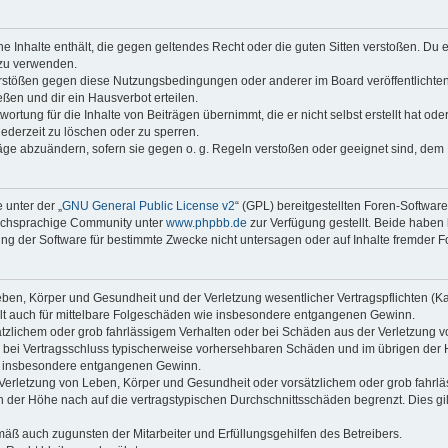
ine Inhalte enthält, die gegen geltendes Recht oder die guten Sitten verstoßen. Du 
 zu verwenden.
erstößen gegen diese Nutzungsbedingungen oder anderer im Board veröffentlichte
ßen und dir ein Hausverbot erteilen.
ortung für die Inhalte von Beiträgen übernimmt, die er nicht selbst erstellt hat od
jederzeit zu löschen oder zu sperren.
räge abzuändern, sofern sie gegen o. g. Regeln verstoßen oder geeignet sind, dem
 unter der „
GNU General Public License v2
“ (GPL) bereitgestellten Foren-Softwar
tschsprachige Community unter
www.phpbb.de
zur Verfügung gestellt. Beide haben 
g der Software für bestimmte Zwecke nicht untersagen oder auf Inhalte fremder F
ben, Körper und Gesundheit und der Verletzung wesentlicher Vertragspflichten (Kard
gilt auch für mittelbare Folgeschäden wie insbesondere entgangenen Gewinn.
ätzlichem oder grob fahrlässigem Verhalten oder bei Schäden aus der Verletzung 
 die bei Vertragsschluss typischerweise vorhersehbaren Schäden und im übrigen de
wie insbesondere entgangenen Gewinn.
erletzung von Leben, Körper und Gesundheit oder vorsätzlichem oder grob fahrläs
der Höhe nach auf die vertragstypischen Durchschnittsschäden begrenzt. Dies gi
mäß auch zugunsten der Mitarbeiter und Erfüllungsgehilfen des Betreibers.