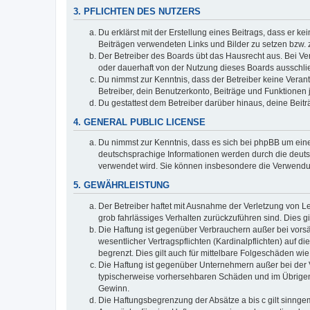
3. PFLICHTEN DES NUTZERS
Du erklärst mit der Erstellung eines Beitrags, dass er ke
Beiträgen verwendeten Links und Bilder zu setzen bzw.
Der Betreiber des Boards übt das Hausrecht aus. Bei V
oder dauerhaft von der Nutzung dieses Boards ausschlie
Du nimmst zur Kenntnis, dass der Betreiber keine Verantw
Betreiber, dein Benutzerkonto, Beiträge und Funktionen 
Du gestattest dem Betreiber darüber hinaus, deine Beit
4. GENERAL PUBLIC LICENSE
Du nimmst zur Kenntnis, dass es sich bei phpBB um eine
deutschsprachige Informationen werden durch die deu
verwendet wird. Sie können insbesondere die Verwendun
5. GEWÄHRLEISTUNG
Der Betreiber haftet mit Ausnahme der Verletzung von Le
grob fahrlässiges Verhalten zurückzuführen sind. Dies 
Die Haftung ist gegenüber Verbrauchern außer bei vors
wesentlicher Vertragspflichten (Kardinalpflichten) auf
begrenzt. Dies gilt auch für mittelbare Folgeschäden 
Die Haftung ist gegenüber Unternehmern außer bei der V
typischerweise vorhersehbaren Schäden und im Übrigen 
Gewinn.
Die Haftungsbegrenzung der Absätze a bis c gilt sinnge