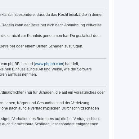
erklärst insbesondere, dass du das Recht besitzt, die in deinen
n Regeln kann der Betreiber dich nach Abmahnung zeitweise
er die er nicht zur Kenntnis genommen hat. Du gestattest dem
 Betreiber oder einem Dritten Schaden zuzufügen.
e von phpBB Limited (
www.phpbb.com
) handelt;
keinen Einfluss auf die Art und Weise, wie die Software
oren Einfluss nehmen.
inalpflichten) nur für Schäden, die auf ein vorsätzliches oder
von Leben, Körper und Gesundheit und der Verletzung
r Höhe nach auf die vertragstypischen Durchschnittsschäden
sigem Verhalten des Betreibers auf die bei Vertragsschluss
lt auch für mittelbare Schäden, insbesondere entgangenen