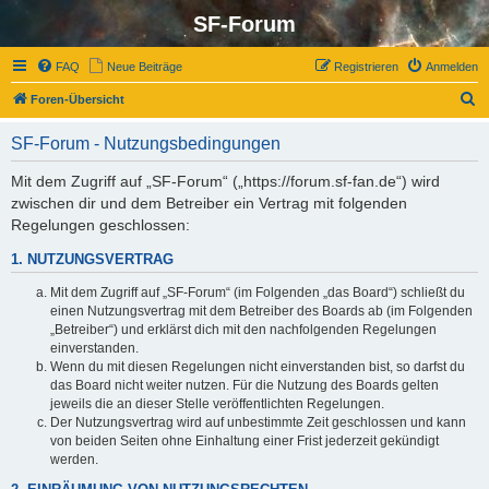
SF-Forum
FAQ
Neue Beiträge
Registrieren
Anmelden
S
Foren-Übersicht
u
SF-Forum - Nutzungsbedingungen
c
h
Mit dem Zugriff auf „SF-Forum“ („https://forum.sf-fan.de“) wird
zwischen dir und dem Betreiber ein Vertrag mit folgenden
e
Regelungen geschlossen:
1. NUTZUNGSVERTRAG
Mit dem Zugriff auf „SF-Forum“ (im Folgenden „das Board“) schließt du
einen Nutzungsvertrag mit dem Betreiber des Boards ab (im Folgenden
„Betreiber“) und erklärst dich mit den nachfolgenden Regelungen
einverstanden.
Wenn du mit diesen Regelungen nicht einverstanden bist, so darfst du
das Board nicht weiter nutzen. Für die Nutzung des Boards gelten
jeweils die an dieser Stelle veröffentlichten Regelungen.
Der Nutzungsvertrag wird auf unbestimmte Zeit geschlossen und kann
von beiden Seiten ohne Einhaltung einer Frist jederzeit gekündigt
werden.