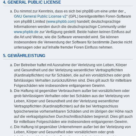
4. GENERAL PUBLIC LICENSE
Du nimmst zur Kenntnis, dass es sich bei phpBB um eine unter der „
GNU General Public License v2
“ (GPL) bereitgestellten Foren-Software
von phpBB Limited (
www.phpbb.com
) handelt; deutschsprachige
Informationen werden durch die deutschsprachige Community unter
www.phpbb.de
zur Verfügung gestellt. Beide haben keinen Einfluss auf
die Art und Weise, wie die Software verwendet wird. Sie können
insbesondere die Verwendung der Software für bestimmte Zwecke nicht
untersagen oder auf Inhalte fremder Foren Einfluss nehmen.
5. GEWÄHRLEISTUNG
Der Betreiber haftet mit Ausnahme der Verletzung von Leben, Körper
und Gesundheit und der Verletzung wesentlicher Vertragspflichten
(Kardinalpflichten) nur für Schäden, die auf ein vorsätzliches oder grob
fahrlässiges Verhalten zurückzuführen sind. Dies gilt auch für mittelbare
Folgeschäden wie insbesondere entgangenen Gewinn.
Die Haftung ist gegenüber Verbrauchern außer bei vorsätzlichem oder
grob fahrlässigem Verhalten oder bei Schäden aus der Verletzung von
Leben, Körper und Gesundheit und der Verletzung wesentlicher
Vertragspflichten (Kardinalpflichten) auf die bei Vertragsschluss
typischerweise vorhersehbaren Schäden und im übrigen der Höhe nach
auf die vertragstypischen Durchschnittsschäden begrenzt. Dies gilt auch
für mittelbare Folgeschäden wie insbesondere entgangenen Gewinn.
Die Haftung ist gegenüber Unternehmern außer bei der Verletzung von
Leben, Körper und Gesundheit oder vorsätzlichem oder grob