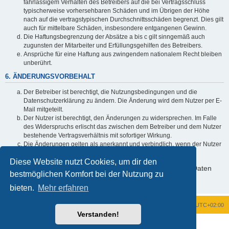
fahrlässigem Verhalten des Betreibers auf die bei Vertragsschluss
typischerweise vorhersehbaren Schäden und im Übrigen der Höhe
nach auf die vertragstypischen Durchschnittsschäden begrenzt. Dies gilt
auch für mittelbare Schäden, insbesondere entgangenen Gewinn.
Die Haftungsbegrenzung der Absätze a bis c gilt sinngemäß auch
zugunsten der Mitarbeiter und Erfüllungsgehilfen des Betreibers.
Ansprüche für eine Haftung aus zwingendem nationalem Recht bleiben
unberührt.
6. ÄNDERUNGSVORBEHALT
Der Betreiber ist berechtigt, die Nutzungsbedingungen und die
Datenschutzerklärung zu ändern. Die Änderung wird dem Nutzer per E-
Mail mitgeteilt.
Der Nutzer ist berechtigt, den Änderungen zu widersprechen. Im Falle
des Widerspruchs erlischt das zwischen dem Betreiber und dem Nutzer
bestehende Vertragsverhältnis mit sofortiger Wirkung.
Die Änderungen gelten als anerkannt und verbindlich, wenn der Nutzer
den Änderungen zugestimmt hat.
Diese Website nutzt Cookies, um dir den
Informationen über den Umgang mit deinen persönlichen Daten
bestmöglichen Komfort bei der Nutzung zu
sind in der Datenschutzerklärung enthalten.
bieten.
Mehr erfahren
Foren-Übersicht
Alle Zeiten sind
UTC+02:00
Verstanden!
Powered by
phpBB
® Forum Software © phpBB Limited
Deutsche Übersetzung durch
phpBB.de