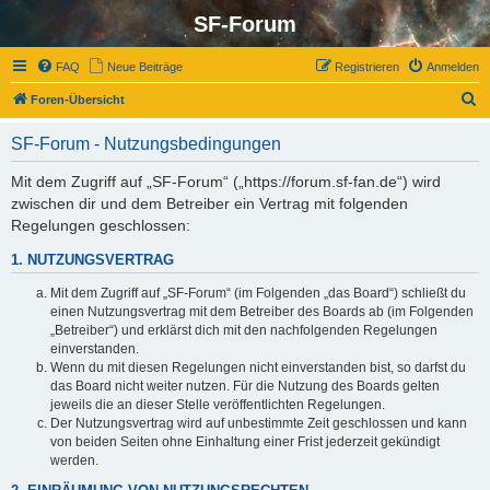
SF-Forum
FAQ
Neue Beiträge
Registrieren
Anmelden
S
Foren-Übersicht
u
SF-Forum - Nutzungsbedingungen
c
h
Mit dem Zugriff auf „SF-Forum“ („https://forum.sf-fan.de“) wird
zwischen dir und dem Betreiber ein Vertrag mit folgenden
e
Regelungen geschlossen:
1. NUTZUNGSVERTRAG
Mit dem Zugriff auf „SF-Forum“ (im Folgenden „das Board“) schließt du
einen Nutzungsvertrag mit dem Betreiber des Boards ab (im Folgenden
„Betreiber“) und erklärst dich mit den nachfolgenden Regelungen
einverstanden.
Wenn du mit diesen Regelungen nicht einverstanden bist, so darfst du
das Board nicht weiter nutzen. Für die Nutzung des Boards gelten
jeweils die an dieser Stelle veröffentlichten Regelungen.
Der Nutzungsvertrag wird auf unbestimmte Zeit geschlossen und kann
von beiden Seiten ohne Einhaltung einer Frist jederzeit gekündigt
werden.