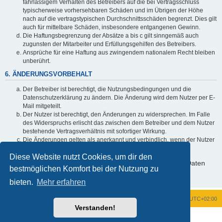
fahrlässigem Verhalten des Betreibers auf die bei Vertragsschluss
typischerweise vorhersehbaren Schäden und im Übrigen der Höhe
nach auf die vertragstypischen Durchschnittsschäden begrenzt. Dies gilt
auch für mittelbare Schäden, insbesondere entgangenen Gewinn.
Die Haftungsbegrenzung der Absätze a bis c gilt sinngemäß auch
zugunsten der Mitarbeiter und Erfüllungsgehilfen des Betreibers.
Ansprüche für eine Haftung aus zwingendem nationalem Recht bleiben
unberührt.
6. ÄNDERUNGSVORBEHALT
Der Betreiber ist berechtigt, die Nutzungsbedingungen und die
Datenschutzerklärung zu ändern. Die Änderung wird dem Nutzer per E-
Mail mitgeteilt.
Der Nutzer ist berechtigt, den Änderungen zu widersprechen. Im Falle
des Widerspruchs erlischt das zwischen dem Betreiber und dem Nutzer
bestehende Vertragsverhältnis mit sofortiger Wirkung.
Die Änderungen gelten als anerkannt und verbindlich, wenn der Nutzer
den Änderungen zugestimmt hat.
Diese Website nutzt Cookies, um dir den
Informationen über den Umgang mit deinen persönlichen Daten
bestmöglichen Komfort bei der Nutzung zu
sind in der Datenschutzerklärung enthalten.
bieten.
Mehr erfahren
Foren-Übersicht
Alle Zeiten sind
UTC+02:00
Verstanden!
Powered by
phpBB
® Forum Software © phpBB Limited
Deutsche Übersetzung durch
phpBB.de