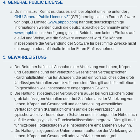
4. GENERAL PUBLIC LICENSE
Du nimmst zur Kenntnis, dass es sich bei phpBB um eine unter der „
GNU General Public License v2
“ (GPL) bereitgestellten Foren-Software
von phpBB Limited (
www.phpbb.com
) handelt; deutschsprachige
Informationen werden durch die deutschsprachige Community unter
www.phpbb.de
zur Verfügung gestellt. Beide haben keinen Einfluss auf
die Art und Weise, wie die Software verwendet wird. Sie können
insbesondere die Verwendung der Software für bestimmte Zwecke nicht
untersagen oder auf Inhalte fremder Foren Einfluss nehmen.
5. GEWÄHRLEISTUNG
Der Betreiber haftet mit Ausnahme der Verletzung von Leben, Körper
und Gesundheit und der Verletzung wesentlicher Vertragspflichten
(Kardinalpflichten) nur für Schäden, die auf ein vorsätzliches oder grob
fahrlässiges Verhalten zurückzuführen sind. Dies gilt auch für mittelbare
Folgeschäden wie insbesondere entgangenen Gewinn.
Die Haftung ist gegenüber Verbrauchern außer bei vorsätzlichem oder
grob fahrlässigem Verhalten oder bei Schäden aus der Verletzung von
Leben, Körper und Gesundheit und der Verletzung wesentlicher
Vertragspflichten (Kardinalpflichten) auf die bei Vertragsschluss
typischerweise vorhersehbaren Schäden und im übrigen der Höhe nach
auf die vertragstypischen Durchschnittsschäden begrenzt. Dies gilt auch
für mittelbare Folgeschäden wie insbesondere entgangenen Gewinn.
Die Haftung ist gegenüber Unternehmern außer bei der Verletzung von
Leben, Körper und Gesundheit oder vorsätzlichem oder grob