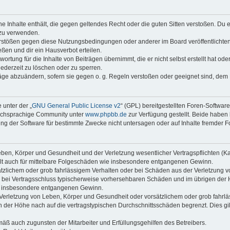
ine Inhalte enthält, die gegen geltendes Recht oder die guten Sitten verstoßen. Du 
 zu verwenden.
erstößen gegen diese Nutzungsbedingungen oder anderer im Board veröffentlichte
ßen und dir ein Hausverbot erteilen.
ortung für die Inhalte von Beiträgen übernimmt, die er nicht selbst erstellt hat od
jederzeit zu löschen oder zu sperren.
räge abzuändern, sofern sie gegen o. g. Regeln verstoßen oder geeignet sind, dem
 unter der „
GNU General Public License v2
“ (GPL) bereitgestellten Foren-Softwar
tschsprachige Community unter
www.phpbb.de
zur Verfügung gestellt. Beide haben 
g der Software für bestimmte Zwecke nicht untersagen oder auf Inhalte fremder F
ben, Körper und Gesundheit und der Verletzung wesentlicher Vertragspflichten (Kard
gilt auch für mittelbare Folgeschäden wie insbesondere entgangenen Gewinn.
ätzlichem oder grob fahrlässigem Verhalten oder bei Schäden aus der Verletzung 
 die bei Vertragsschluss typischerweise vorhersehbaren Schäden und im übrigen de
wie insbesondere entgangenen Gewinn.
erletzung von Leben, Körper und Gesundheit oder vorsätzlichem oder grob fahrläs
der Höhe nach auf die vertragstypischen Durchschnittsschäden begrenzt. Dies gi
mäß auch zugunsten der Mitarbeiter und Erfüllungsgehilfen des Betreibers.