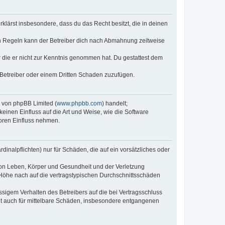
erklärst insbesondere, dass du das Recht besitzt, die in deinen
n Regeln kann der Betreiber dich nach Abmahnung zeitweise
er die er nicht zur Kenntnis genommen hat. Du gestattest dem
 Betreiber oder einem Dritten Schaden zuzufügen.
e von phpBB Limited (
www.phpbb.com
) handelt;
keinen Einfluss auf die Art und Weise, wie die Software
oren Einfluss nehmen.
inalpflichten) nur für Schäden, die auf ein vorsätzliches oder
von Leben, Körper und Gesundheit und der Verletzung
r Höhe nach auf die vertragstypischen Durchschnittsschäden
sigem Verhalten des Betreibers auf die bei Vertragsschluss
lt auch für mittelbare Schäden, insbesondere entgangenen