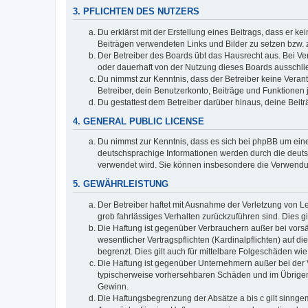
3. PFLICHTEN DES NUTZERS
Du erklärst mit der Erstellung eines Beitrags, dass er ke
Beiträgen verwendeten Links und Bilder zu setzen bzw.
Der Betreiber des Boards übt das Hausrecht aus. Bei V
oder dauerhaft von der Nutzung dieses Boards ausschlie
Du nimmst zur Kenntnis, dass der Betreiber keine Verantw
Betreiber, dein Benutzerkonto, Beiträge und Funktionen 
Du gestattest dem Betreiber darüber hinaus, deine Beit
4. GENERAL PUBLIC LICENSE
Du nimmst zur Kenntnis, dass es sich bei phpBB um eine
deutschsprachige Informationen werden durch die deu
verwendet wird. Sie können insbesondere die Verwendun
5. GEWÄHRLEISTUNG
Der Betreiber haftet mit Ausnahme der Verletzung von Le
grob fahrlässiges Verhalten zurückzuführen sind. Dies 
Die Haftung ist gegenüber Verbrauchern außer bei vors
wesentlicher Vertragspflichten (Kardinalpflichten) auf
begrenzt. Dies gilt auch für mittelbare Folgeschäden 
Die Haftung ist gegenüber Unternehmern außer bei der V
typischerweise vorhersehbaren Schäden und im Übrigen 
Gewinn.
Die Haftungsbegrenzung der Absätze a bis c gilt sinnge