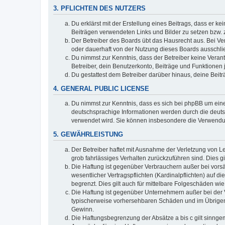
3. PFLICHTEN DES NUTZERS
Du erklärst mit der Erstellung eines Beitrags, dass er ke
Beiträgen verwendeten Links und Bilder zu setzen bzw.
Der Betreiber des Boards übt das Hausrecht aus. Bei V
oder dauerhaft von der Nutzung dieses Boards ausschlie
Du nimmst zur Kenntnis, dass der Betreiber keine Verantw
Betreiber, dein Benutzerkonto, Beiträge und Funktionen 
Du gestattest dem Betreiber darüber hinaus, deine Beit
4. GENERAL PUBLIC LICENSE
Du nimmst zur Kenntnis, dass es sich bei phpBB um eine
deutschsprachige Informationen werden durch die deu
verwendet wird. Sie können insbesondere die Verwendun
5. GEWÄHRLEISTUNG
Der Betreiber haftet mit Ausnahme der Verletzung von Le
grob fahrlässiges Verhalten zurückzuführen sind. Dies 
Die Haftung ist gegenüber Verbrauchern außer bei vors
wesentlicher Vertragspflichten (Kardinalpflichten) auf
begrenzt. Dies gilt auch für mittelbare Folgeschäden 
Die Haftung ist gegenüber Unternehmern außer bei der V
typischerweise vorhersehbaren Schäden und im Übrigen 
Gewinn.
Die Haftungsbegrenzung der Absätze a bis c gilt sinnge