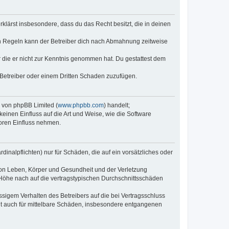
erklärst insbesondere, dass du das Recht besitzt, die in deinen
n Regeln kann der Betreiber dich nach Abmahnung zeitweise
er die er nicht zur Kenntnis genommen hat. Du gestattest dem
 Betreiber oder einem Dritten Schaden zuzufügen.
e von phpBB Limited (
www.phpbb.com
) handelt;
keinen Einfluss auf die Art und Weise, wie die Software
oren Einfluss nehmen.
inalpflichten) nur für Schäden, die auf ein vorsätzliches oder
von Leben, Körper und Gesundheit und der Verletzung
r Höhe nach auf die vertragstypischen Durchschnittsschäden
sigem Verhalten des Betreibers auf die bei Vertragsschluss
lt auch für mittelbare Schäden, insbesondere entgangenen