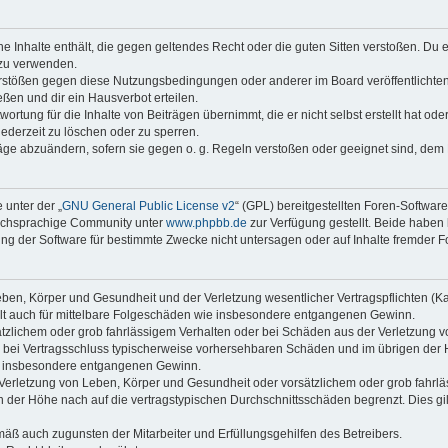
ine Inhalte enthält, die gegen geltendes Recht oder die guten Sitten verstoßen. Du 
 zu verwenden.
erstößen gegen diese Nutzungsbedingungen oder anderer im Board veröffentlichte
ßen und dir ein Hausverbot erteilen.
ortung für die Inhalte von Beiträgen übernimmt, die er nicht selbst erstellt hat od
jederzeit zu löschen oder zu sperren.
räge abzuändern, sofern sie gegen o. g. Regeln verstoßen oder geeignet sind, dem
 unter der „
GNU General Public License v2
“ (GPL) bereitgestellten Foren-Softwar
tschsprachige Community unter
www.phpbb.de
zur Verfügung gestellt. Beide haben 
g der Software für bestimmte Zwecke nicht untersagen oder auf Inhalte fremder F
ben, Körper und Gesundheit und der Verletzung wesentlicher Vertragspflichten (Kard
gilt auch für mittelbare Folgeschäden wie insbesondere entgangenen Gewinn.
ätzlichem oder grob fahrlässigem Verhalten oder bei Schäden aus der Verletzung 
 die bei Vertragsschluss typischerweise vorhersehbaren Schäden und im übrigen de
wie insbesondere entgangenen Gewinn.
erletzung von Leben, Körper und Gesundheit oder vorsätzlichem oder grob fahrläs
der Höhe nach auf die vertragstypischen Durchschnittsschäden begrenzt. Dies gi
mäß auch zugunsten der Mitarbeiter und Erfüllungsgehilfen des Betreibers.