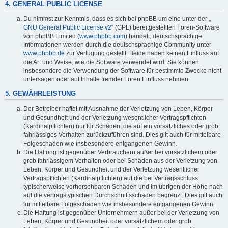
4. GENERAL PUBLIC LICENSE
Du nimmst zur Kenntnis, dass es sich bei phpBB um eine unter der „
GNU General Public License v2
“ (GPL) bereitgestellten Foren-Software
von phpBB Limited (
www.phpbb.com
) handelt; deutschsprachige
Informationen werden durch die deutschsprachige Community unter
www.phpbb.de
zur Verfügung gestellt. Beide haben keinen Einfluss auf
die Art und Weise, wie die Software verwendet wird. Sie können
insbesondere die Verwendung der Software für bestimmte Zwecke nicht
untersagen oder auf Inhalte fremder Foren Einfluss nehmen.
5. GEWÄHRLEISTUNG
Der Betreiber haftet mit Ausnahme der Verletzung von Leben, Körper
und Gesundheit und der Verletzung wesentlicher Vertragspflichten
(Kardinalpflichten) nur für Schäden, die auf ein vorsätzliches oder grob
fahrlässiges Verhalten zurückzuführen sind. Dies gilt auch für mittelbare
Folgeschäden wie insbesondere entgangenen Gewinn.
Die Haftung ist gegenüber Verbrauchern außer bei vorsätzlichem oder
grob fahrlässigem Verhalten oder bei Schäden aus der Verletzung von
Leben, Körper und Gesundheit und der Verletzung wesentlicher
Vertragspflichten (Kardinalpflichten) auf die bei Vertragsschluss
typischerweise vorhersehbaren Schäden und im übrigen der Höhe nach
auf die vertragstypischen Durchschnittsschäden begrenzt. Dies gilt auch
für mittelbare Folgeschäden wie insbesondere entgangenen Gewinn.
Die Haftung ist gegenüber Unternehmern außer bei der Verletzung von
Leben, Körper und Gesundheit oder vorsätzlichem oder grob