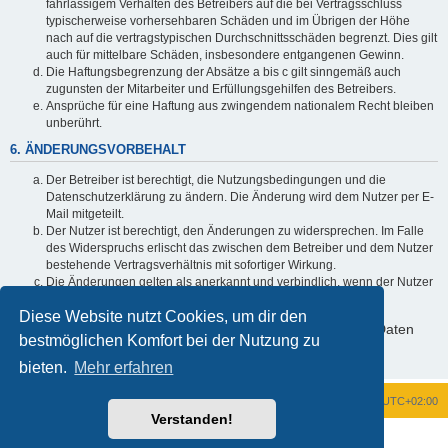
fahrlässigem Verhalten des Betreibers auf die bei Vertragsschluss
typischerweise vorhersehbaren Schäden und im Übrigen der Höhe
nach auf die vertragstypischen Durchschnittsschäden begrenzt. Dies gilt
auch für mittelbare Schäden, insbesondere entgangenen Gewinn.
Die Haftungsbegrenzung der Absätze a bis c gilt sinngemäß auch
zugunsten der Mitarbeiter und Erfüllungsgehilfen des Betreibers.
Ansprüche für eine Haftung aus zwingendem nationalem Recht bleiben
unberührt.
6. ÄNDERUNGSVORBEHALT
Der Betreiber ist berechtigt, die Nutzungsbedingungen und die
Datenschutzerklärung zu ändern. Die Änderung wird dem Nutzer per E-
Mail mitgeteilt.
Der Nutzer ist berechtigt, den Änderungen zu widersprechen. Im Falle
des Widerspruchs erlischt das zwischen dem Betreiber und dem Nutzer
bestehende Vertragsverhältnis mit sofortiger Wirkung.
Die Änderungen gelten als anerkannt und verbindlich, wenn der Nutzer
den Änderungen zugestimmt hat.
Diese Website nutzt Cookies, um dir den
Informationen über den Umgang mit deinen persönlichen Daten
bestmöglichen Komfort bei der Nutzung zu
sind in der Datenschutzerklärung enthalten.
bieten.
Mehr erfahren
Foren-Übersicht
Alle Zeiten sind
UTC+02:00
Verstanden!
Powered by
phpBB
® Forum Software © phpBB Limited
Deutsche Übersetzung durch
phpBB.de