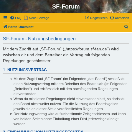
SF-Forum
FAQ
Neue Beiträge
Registrieren
Anmelden
S
Foren-Übersicht
u
SF-Forum - Nutzungsbedingungen
c
h
Mit dem Zugriff auf „SF-Forum“ („https://forum.sf-fan.de“) wird
zwischen dir und dem Betreiber ein Vertrag mit folgenden
e
Regelungen geschlossen:
1. NUTZUNGSVERTRAG
Mit dem Zugriff auf „SF-Forum“ (im Folgenden „das Board“) schließt du
einen Nutzungsvertrag mit dem Betreiber des Boards ab (im Folgenden
„Betreiber“) und erklärst dich mit den nachfolgenden Regelungen
einverstanden.
Wenn du mit diesen Regelungen nicht einverstanden bist, so darfst du
das Board nicht weiter nutzen. Für die Nutzung des Boards gelten
jeweils die an dieser Stelle veröffentlichten Regelungen.
Der Nutzungsvertrag wird auf unbestimmte Zeit geschlossen und kann
von beiden Seiten ohne Einhaltung einer Frist jederzeit gekündigt
werden.