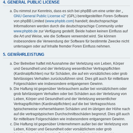
4. GENERAL PUBLIC LICENSE
Du nimmst zur Kenntnis, dass es sich bei phpBB um eine unter der „
GNU General Public License v2
“ (GPL) bereitgestellten Foren-Software
von phpBB Limited (
www.phpbb.com
) handelt; deutschsprachige
Informationen werden durch die deutschsprachige Community unter
www.phpbb.de
zur Verfügung gestellt. Beide haben keinen Einfluss auf
die Art und Weise, wie die Software verwendet wird. Sie können
insbesondere die Verwendung der Software für bestimmte Zwecke nicht
untersagen oder auf Inhalte fremder Foren Einfluss nehmen.
5. GEWÄHRLEISTUNG
Der Betreiber haftet mit Ausnahme der Verletzung von Leben, Körper
und Gesundheit und der Verletzung wesentlicher Vertragspflichten
(Kardinalpflichten) nur für Schäden, die auf ein vorsätzliches oder grob
fahrlässiges Verhalten zurückzuführen sind. Dies gilt auch für mittelbare
Folgeschäden wie insbesondere entgangenen Gewinn.
Die Haftung ist gegenüber Verbrauchern außer bei vorsätzlichem oder
grob fahrlässigem Verhalten oder bei Schäden aus der Verletzung von
Leben, Körper und Gesundheit und der Verletzung wesentlicher
Vertragspflichten (Kardinalpflichten) auf die bei Vertragsschluss
typischerweise vorhersehbaren Schäden und im übrigen der Höhe nach
auf die vertragstypischen Durchschnittsschäden begrenzt. Dies gilt auch
für mittelbare Folgeschäden wie insbesondere entgangenen Gewinn.
Die Haftung ist gegenüber Unternehmern außer bei der Verletzung von
Leben, Körper und Gesundheit oder vorsätzlichem oder grob