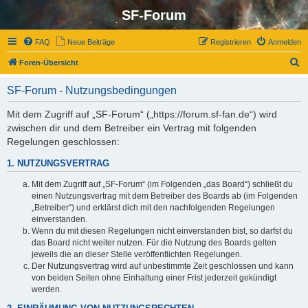
SF-Forum
FAQ
Neue Beiträge
Registrieren
Anmelden
S
Foren-Übersicht
u
SF-Forum - Nutzungsbedingungen
c
h
Mit dem Zugriff auf „SF-Forum“ („https://forum.sf-fan.de“) wird
zwischen dir und dem Betreiber ein Vertrag mit folgenden
e
Regelungen geschlossen:
1. NUTZUNGSVERTRAG
Mit dem Zugriff auf „SF-Forum“ (im Folgenden „das Board“) schließt du
einen Nutzungsvertrag mit dem Betreiber des Boards ab (im Folgenden
„Betreiber“) und erklärst dich mit den nachfolgenden Regelungen
einverstanden.
Wenn du mit diesen Regelungen nicht einverstanden bist, so darfst du
das Board nicht weiter nutzen. Für die Nutzung des Boards gelten
jeweils die an dieser Stelle veröffentlichten Regelungen.
Der Nutzungsvertrag wird auf unbestimmte Zeit geschlossen und kann
von beiden Seiten ohne Einhaltung einer Frist jederzeit gekündigt
werden.