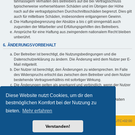
fahrlässigem Verhalten des Betreibers auf die bei Vertragsschluss
typischerweise vorhersehbaren Schäden und im Übrigen der Höhe
nach auf die vertragstypischen Durchschnittsschäden begrenzt. Dies gilt
auch für mittelbare Schäden, insbesondere entgangenen Gewinn.
Die Haftungsbegrenzung der Absätze a bis c gilt sinngemäß auch
zugunsten der Mitarbeiter und Erfüllungsgehilfen des Betreibers.
Ansprüche für eine Haftung aus zwingendem nationalem Recht bleiben
unberührt.
6. ÄNDERUNGSVORBEHALT
Der Betreiber ist berechtigt, die Nutzungsbedingungen und die
Datenschutzerklärung zu ändern. Die Änderung wird dem Nutzer per E-
Mail mitgeteilt.
Der Nutzer ist berechtigt, den Änderungen zu widersprechen. Im Falle
des Widerspruchs erlischt das zwischen dem Betreiber und dem Nutzer
bestehende Vertragsverhältnis mit sofortiger Wirkung.
Die Änderungen gelten als anerkannt und verbindlich, wenn der Nutzer
den Änderungen zugestimmt hat.
Diese Website nutzt Cookies, um dir den
Informationen über den Umgang mit deinen persönlichen Daten
bestmöglichen Komfort bei der Nutzung zu
sind in der Datenschutzerklärung enthalten.
bieten.
Mehr erfahren
Foren-Übersicht
Alle Zeiten sind
UTC+02:00
Verstanden!
Powered by
phpBB
® Forum Software © phpBB Limited
Deutsche Übersetzung durch
phpBB.de