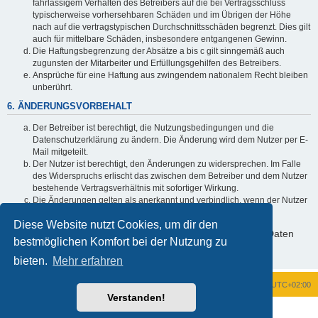
fahrlässigem Verhalten des Betreibers auf die bei Vertragsschluss
typischerweise vorhersehbaren Schäden und im Übrigen der Höhe
nach auf die vertragstypischen Durchschnittsschäden begrenzt. Dies gilt
auch für mittelbare Schäden, insbesondere entgangenen Gewinn.
Die Haftungsbegrenzung der Absätze a bis c gilt sinngemäß auch
zugunsten der Mitarbeiter und Erfüllungsgehilfen des Betreibers.
Ansprüche für eine Haftung aus zwingendem nationalem Recht bleiben
unberührt.
6. ÄNDERUNGSVORBEHALT
Der Betreiber ist berechtigt, die Nutzungsbedingungen und die
Datenschutzerklärung zu ändern. Die Änderung wird dem Nutzer per E-
Mail mitgeteilt.
Der Nutzer ist berechtigt, den Änderungen zu widersprechen. Im Falle
des Widerspruchs erlischt das zwischen dem Betreiber und dem Nutzer
bestehende Vertragsverhältnis mit sofortiger Wirkung.
Die Änderungen gelten als anerkannt und verbindlich, wenn der Nutzer
den Änderungen zugestimmt hat.
Diese Website nutzt Cookies, um dir den
Informationen über den Umgang mit deinen persönlichen Daten
bestmöglichen Komfort bei der Nutzung zu
sind in der Datenschutzerklärung enthalten.
bieten.
Mehr erfahren
Foren-Übersicht
Alle Zeiten sind
UTC+02:00
Verstanden!
Powered by
phpBB
® Forum Software © phpBB Limited
Deutsche Übersetzung durch
phpBB.de