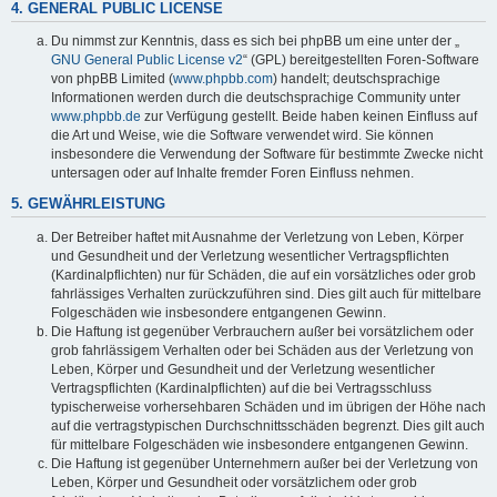
4. GENERAL PUBLIC LICENSE
Du nimmst zur Kenntnis, dass es sich bei phpBB um eine unter der „
GNU General Public License v2
“ (GPL) bereitgestellten Foren-Software
von phpBB Limited (
www.phpbb.com
) handelt; deutschsprachige
Informationen werden durch die deutschsprachige Community unter
www.phpbb.de
zur Verfügung gestellt. Beide haben keinen Einfluss auf
die Art und Weise, wie die Software verwendet wird. Sie können
insbesondere die Verwendung der Software für bestimmte Zwecke nicht
untersagen oder auf Inhalte fremder Foren Einfluss nehmen.
5. GEWÄHRLEISTUNG
Der Betreiber haftet mit Ausnahme der Verletzung von Leben, Körper
und Gesundheit und der Verletzung wesentlicher Vertragspflichten
(Kardinalpflichten) nur für Schäden, die auf ein vorsätzliches oder grob
fahrlässiges Verhalten zurückzuführen sind. Dies gilt auch für mittelbare
Folgeschäden wie insbesondere entgangenen Gewinn.
Die Haftung ist gegenüber Verbrauchern außer bei vorsätzlichem oder
grob fahrlässigem Verhalten oder bei Schäden aus der Verletzung von
Leben, Körper und Gesundheit und der Verletzung wesentlicher
Vertragspflichten (Kardinalpflichten) auf die bei Vertragsschluss
typischerweise vorhersehbaren Schäden und im übrigen der Höhe nach
auf die vertragstypischen Durchschnittsschäden begrenzt. Dies gilt auch
für mittelbare Folgeschäden wie insbesondere entgangenen Gewinn.
Die Haftung ist gegenüber Unternehmern außer bei der Verletzung von
Leben, Körper und Gesundheit oder vorsätzlichem oder grob