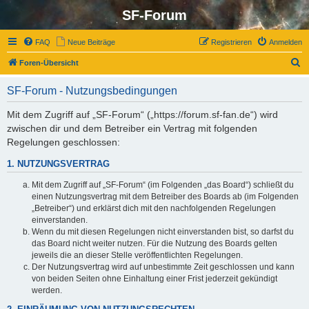
SF-Forum
FAQ
Neue Beiträge
Registrieren
Anmelden
S
Foren-Übersicht
u
SF-Forum - Nutzungsbedingungen
c
h
Mit dem Zugriff auf „SF-Forum“ („https://forum.sf-fan.de“) wird
zwischen dir und dem Betreiber ein Vertrag mit folgenden
e
Regelungen geschlossen:
1. NUTZUNGSVERTRAG
Mit dem Zugriff auf „SF-Forum“ (im Folgenden „das Board“) schließt du
einen Nutzungsvertrag mit dem Betreiber des Boards ab (im Folgenden
„Betreiber“) und erklärst dich mit den nachfolgenden Regelungen
einverstanden.
Wenn du mit diesen Regelungen nicht einverstanden bist, so darfst du
das Board nicht weiter nutzen. Für die Nutzung des Boards gelten
jeweils die an dieser Stelle veröffentlichten Regelungen.
Der Nutzungsvertrag wird auf unbestimmte Zeit geschlossen und kann
von beiden Seiten ohne Einhaltung einer Frist jederzeit gekündigt
werden.