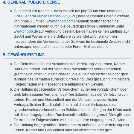
4. GENERAL PUBLIC LICENSE
Du nimmst zur Kenntnis, dass es sich bei phpBB um eine unter der „
GNU General Public License v2
“ (GPL) bereitgestellten Foren-Software
von phpBB Limited (
www.phpbb.com
) handelt; deutschsprachige
Informationen werden durch die deutschsprachige Community unter
www.phpbb.de
zur Verfügung gestellt. Beide haben keinen Einfluss auf
die Art und Weise, wie die Software verwendet wird. Sie können
insbesondere die Verwendung der Software für bestimmte Zwecke nicht
untersagen oder auf Inhalte fremder Foren Einfluss nehmen.
5. GEWÄHRLEISTUNG
Der Betreiber haftet mit Ausnahme der Verletzung von Leben, Körper
und Gesundheit und der Verletzung wesentlicher Vertragspflichten
(Kardinalpflichten) nur für Schäden, die auf ein vorsätzliches oder grob
fahrlässiges Verhalten zurückzuführen sind. Dies gilt auch für mittelbare
Folgeschäden wie insbesondere entgangenen Gewinn.
Die Haftung ist gegenüber Verbrauchern außer bei vorsätzlichem oder
grob fahrlässigem Verhalten oder bei Schäden aus der Verletzung von
Leben, Körper und Gesundheit und der Verletzung wesentlicher
Vertragspflichten (Kardinalpflichten) auf die bei Vertragsschluss
typischerweise vorhersehbaren Schäden und im übrigen der Höhe nach
auf die vertragstypischen Durchschnittsschäden begrenzt. Dies gilt auch
für mittelbare Folgeschäden wie insbesondere entgangenen Gewinn.
Die Haftung ist gegenüber Unternehmern außer bei der Verletzung von
Leben, Körper und Gesundheit oder vorsätzlichem oder grob