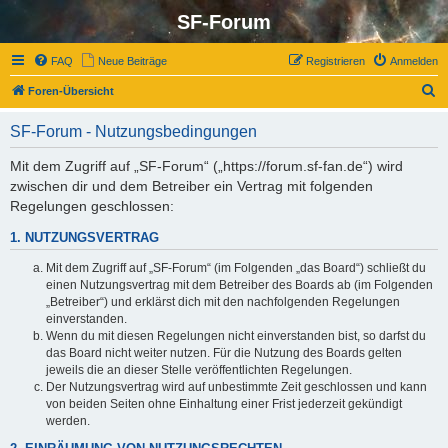
SF-Forum
FAQ
Neue Beiträge
Registrieren
Anmelden
S
Foren-Übersicht
u
SF-Forum - Nutzungsbedingungen
c
h
Mit dem Zugriff auf „SF-Forum“ („https://forum.sf-fan.de“) wird
zwischen dir und dem Betreiber ein Vertrag mit folgenden
e
Regelungen geschlossen:
1. NUTZUNGSVERTRAG
Mit dem Zugriff auf „SF-Forum“ (im Folgenden „das Board“) schließt du
einen Nutzungsvertrag mit dem Betreiber des Boards ab (im Folgenden
„Betreiber“) und erklärst dich mit den nachfolgenden Regelungen
einverstanden.
Wenn du mit diesen Regelungen nicht einverstanden bist, so darfst du
das Board nicht weiter nutzen. Für die Nutzung des Boards gelten
jeweils die an dieser Stelle veröffentlichten Regelungen.
Der Nutzungsvertrag wird auf unbestimmte Zeit geschlossen und kann
von beiden Seiten ohne Einhaltung einer Frist jederzeit gekündigt
werden.