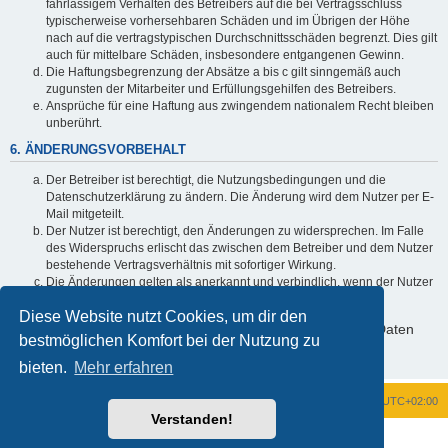
fahrlässigem Verhalten des Betreibers auf die bei Vertragsschluss
typischerweise vorhersehbaren Schäden und im Übrigen der Höhe
nach auf die vertragstypischen Durchschnittsschäden begrenzt. Dies gilt
auch für mittelbare Schäden, insbesondere entgangenen Gewinn.
Die Haftungsbegrenzung der Absätze a bis c gilt sinngemäß auch
zugunsten der Mitarbeiter und Erfüllungsgehilfen des Betreibers.
Ansprüche für eine Haftung aus zwingendem nationalem Recht bleiben
unberührt.
6. ÄNDERUNGSVORBEHALT
Der Betreiber ist berechtigt, die Nutzungsbedingungen und die
Datenschutzerklärung zu ändern. Die Änderung wird dem Nutzer per E-
Mail mitgeteilt.
Der Nutzer ist berechtigt, den Änderungen zu widersprechen. Im Falle
des Widerspruchs erlischt das zwischen dem Betreiber und dem Nutzer
bestehende Vertragsverhältnis mit sofortiger Wirkung.
Die Änderungen gelten als anerkannt und verbindlich, wenn der Nutzer
den Änderungen zugestimmt hat.
Diese Website nutzt Cookies, um dir den
Informationen über den Umgang mit deinen persönlichen Daten
bestmöglichen Komfort bei der Nutzung zu
sind in der Datenschutzerklärung enthalten.
bieten.
Mehr erfahren
Foren-Übersicht
Alle Zeiten sind
UTC+02:00
Verstanden!
Powered by
phpBB
® Forum Software © phpBB Limited
Deutsche Übersetzung durch
phpBB.de