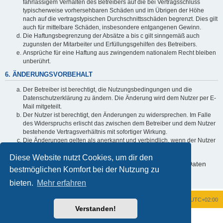
fahrlässigem Verhalten des Betreibers auf die bei Vertragsschluss
typischerweise vorhersehbaren Schäden und im Übrigen der Höhe
nach auf die vertragstypischen Durchschnittsschäden begrenzt. Dies gilt
auch für mittelbare Schäden, insbesondere entgangenen Gewinn.
Die Haftungsbegrenzung der Absätze a bis c gilt sinngemäß auch
zugunsten der Mitarbeiter und Erfüllungsgehilfen des Betreibers.
Ansprüche für eine Haftung aus zwingendem nationalem Recht bleiben
unberührt.
6. ÄNDERUNGSVORBEHALT
Der Betreiber ist berechtigt, die Nutzungsbedingungen und die
Datenschutzerklärung zu ändern. Die Änderung wird dem Nutzer per E-
Mail mitgeteilt.
Der Nutzer ist berechtigt, den Änderungen zu widersprechen. Im Falle
des Widerspruchs erlischt das zwischen dem Betreiber und dem Nutzer
bestehende Vertragsverhältnis mit sofortiger Wirkung.
Die Änderungen gelten als anerkannt und verbindlich, wenn der Nutzer
den Änderungen zugestimmt hat.
Diese Website nutzt Cookies, um dir den
Informationen über den Umgang mit deinen persönlichen Daten
bestmöglichen Komfort bei der Nutzung zu
sind in der Datenschutzerklärung enthalten.
bieten.
Mehr erfahren
Foren-Übersicht
Alle Zeiten sind
UTC+02:00
Verstanden!
Powered by
phpBB
® Forum Software © phpBB Limited
Deutsche Übersetzung durch
phpBB.de