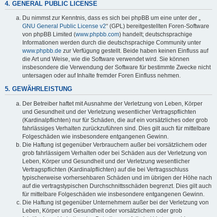
4. GENERAL PUBLIC LICENSE
Du nimmst zur Kenntnis, dass es sich bei phpBB um eine unter der „
GNU General Public License v2
“ (GPL) bereitgestellten Foren-Software
von phpBB Limited (
www.phpbb.com
) handelt; deutschsprachige
Informationen werden durch die deutschsprachige Community unter
www.phpbb.de
zur Verfügung gestellt. Beide haben keinen Einfluss auf
die Art und Weise, wie die Software verwendet wird. Sie können
insbesondere die Verwendung der Software für bestimmte Zwecke nicht
untersagen oder auf Inhalte fremder Foren Einfluss nehmen.
5. GEWÄHRLEISTUNG
Der Betreiber haftet mit Ausnahme der Verletzung von Leben, Körper
und Gesundheit und der Verletzung wesentlicher Vertragspflichten
(Kardinalpflichten) nur für Schäden, die auf ein vorsätzliches oder grob
fahrlässiges Verhalten zurückzuführen sind. Dies gilt auch für mittelbare
Folgeschäden wie insbesondere entgangenen Gewinn.
Die Haftung ist gegenüber Verbrauchern außer bei vorsätzlichem oder
grob fahrlässigem Verhalten oder bei Schäden aus der Verletzung von
Leben, Körper und Gesundheit und der Verletzung wesentlicher
Vertragspflichten (Kardinalpflichten) auf die bei Vertragsschluss
typischerweise vorhersehbaren Schäden und im übrigen der Höhe nach
auf die vertragstypischen Durchschnittsschäden begrenzt. Dies gilt auch
für mittelbare Folgeschäden wie insbesondere entgangenen Gewinn.
Die Haftung ist gegenüber Unternehmern außer bei der Verletzung von
Leben, Körper und Gesundheit oder vorsätzlichem oder grob