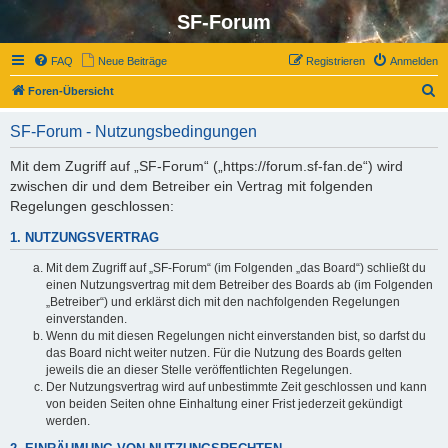
SF-Forum
FAQ
Neue Beiträge
Registrieren
Anmelden
S
Foren-Übersicht
u
SF-Forum - Nutzungsbedingungen
c
h
Mit dem Zugriff auf „SF-Forum“ („https://forum.sf-fan.de“) wird
zwischen dir und dem Betreiber ein Vertrag mit folgenden
e
Regelungen geschlossen:
1. NUTZUNGSVERTRAG
Mit dem Zugriff auf „SF-Forum“ (im Folgenden „das Board“) schließt du
einen Nutzungsvertrag mit dem Betreiber des Boards ab (im Folgenden
„Betreiber“) und erklärst dich mit den nachfolgenden Regelungen
einverstanden.
Wenn du mit diesen Regelungen nicht einverstanden bist, so darfst du
das Board nicht weiter nutzen. Für die Nutzung des Boards gelten
jeweils die an dieser Stelle veröffentlichten Regelungen.
Der Nutzungsvertrag wird auf unbestimmte Zeit geschlossen und kann
von beiden Seiten ohne Einhaltung einer Frist jederzeit gekündigt
werden.