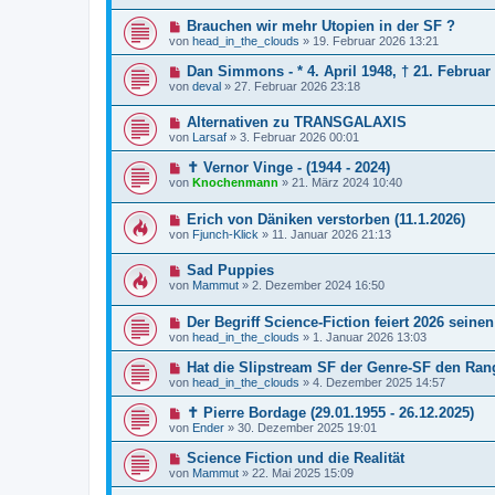
Brauchen wir mehr Utopien in der SF ?
von
head_in_the_clouds
»
19. Februar 2026 13:21
Dan Simmons - * 4. April 1948, † 21. Februar
von
deval
»
27. Februar 2026 23:18
Alternativen zu TRANSGALAXIS
von
Larsaf
»
3. Februar 2026 00:01
✝ Vernor Vinge - (1944 - 2024)
von
Knochenmann
»
21. März 2024 10:40
Erich von Däniken verstorben (11.1.2026)
von
Fjunch-Klick
»
11. Januar 2026 21:13
Sad Puppies
von
Mammut
»
2. Dezember 2024 16:50
Der Begriff Science-Fiction feiert 2026 seinen
von
head_in_the_clouds
»
1. Januar 2026 13:03
Hat die Slipstream SF der Genre-SF den Ran
von
head_in_the_clouds
»
4. Dezember 2025 14:57
✝ Pierre Bordage (29.01.1955 - 26.12.2025)
von
Ender
»
30. Dezember 2025 19:01
Science Fiction und die Realität
von
Mammut
»
22. Mai 2025 15:09