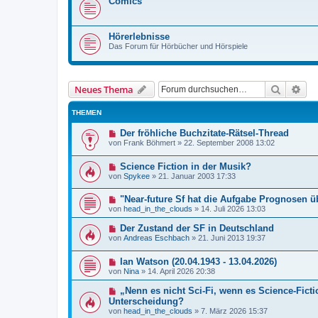
Comics
Hörerlebnisse
Das Forum für Hörbücher und Hörspiele
Suche
Erw
Neues Thema
THEMEN
Der fröhliche Buchzitate-Rätsel-Thread
von
Frank Böhmert
»
22. September 2008 13:02
Science Fiction in der Musik?
von
Spykee
»
21. Januar 2003 17:33
"Near-future Sf hat die Aufgabe Prognosen ü
von
head_in_the_clouds
»
14. Juli 2026 13:03
Der Zustand der SF in Deutschland
von
Andreas Eschbach
»
21. Juni 2013 19:37
Ian Watson (20.04.1943 - 13.04.2026)
von
Nina
»
14. April 2026 20:38
„Nenn es nicht Sci-Fi, wenn es Science-Ficti
Unterscheidung?
von
head_in_the_clouds
»
7. März 2026 15:37