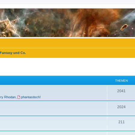
 Fantasy und Co.
THEMEN
T
2041
rry Rhodan
,
phantastisch!
h
e
T
2024
m
h
T
211
e
e
h
n
m