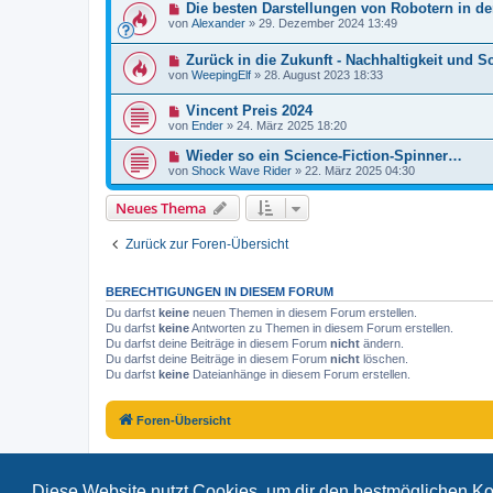
Die besten Darstellungen von Robotern in de
von
Alexander
»
29. Dezember 2024 13:49
Zurück in die Zukunft - Nachhaltigkeit und S
von
WeepingElf
»
28. August 2023 18:33
Vincent Preis 2024
von
Ender
»
24. März 2025 18:20
Wieder so ein Science-Fiction-Spinner…
von
Shock Wave Rider
»
22. März 2025 04:30
Neues Thema
Zurück zur Foren-Übersicht
BERECHTIGUNGEN IN DIESEM FORUM
Du darfst
keine
neuen Themen in diesem Forum erstellen.
Du darfst
keine
Antworten zu Themen in diesem Forum erstellen.
Du darfst deine Beiträge in diesem Forum
nicht
ändern.
Du darfst deine Beiträge in diesem Forum
nicht
löschen.
Du darfst
keine
Dateianhänge in diesem Forum erstellen.
Foren-Übersicht
Diese Website nutzt Cookies, um dir den bestmöglichen Ko