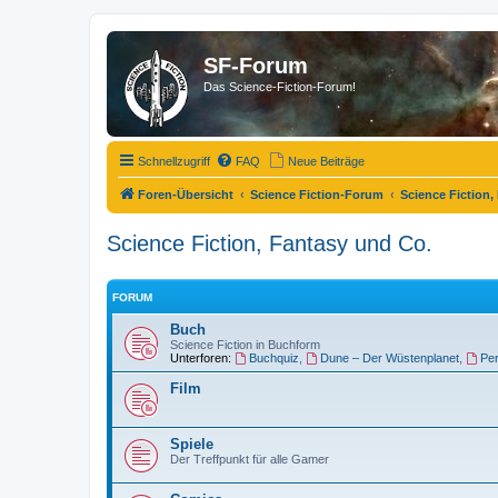
SF-Forum
Das Science-Fiction-Forum!
Schnellzugriff
FAQ
Neue Beiträge
Foren-Übersicht
Science Fiction-Forum
Science Fiction,
Science Fiction, Fantasy und Co.
FORUM
Buch
Science Fiction in Buchform
Unterforen:
Buchquiz
,
Dune – Der Wüstenplanet
,
Pe
Film
Spiele
Der Treffpunkt für alle Gamer