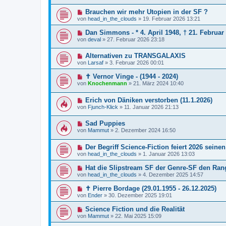
Brauchen wir mehr Utopien in der SF ?
von
head_in_the_clouds
»
19. Februar 2026 13:21
Dan Simmons - * 4. April 1948, † 21. Februar
von
deval
»
27. Februar 2026 23:18
Alternativen zu TRANSGALAXIS
von
Larsaf
»
3. Februar 2026 00:01
✝ Vernor Vinge - (1944 - 2024)
von
Knochenmann
»
21. März 2024 10:40
Erich von Däniken verstorben (11.1.2026)
von
Fjunch-Klick
»
11. Januar 2026 21:13
Sad Puppies
von
Mammut
»
2. Dezember 2024 16:50
Der Begriff Science-Fiction feiert 2026 seinen
von
head_in_the_clouds
»
1. Januar 2026 13:03
Hat die Slipstream SF der Genre-SF den Ran
von
head_in_the_clouds
»
4. Dezember 2025 14:57
✝ Pierre Bordage (29.01.1955 - 26.12.2025)
von
Ender
»
30. Dezember 2025 19:01
Science Fiction und die Realität
von
Mammut
»
22. Mai 2025 15:09