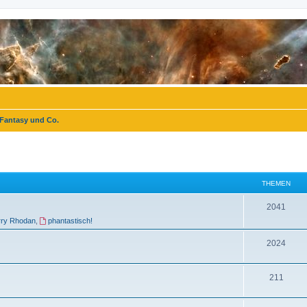
 Fantasy und Co.
THEMEN
T
2041
rry Rhodan
,
phantastisch!
h
e
T
2024
m
h
T
211
e
e
h
n
m