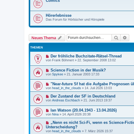
Comics
Hörerlebnisse
Das Forum für Hörbücher und Hörspiele
Suche
Erw
Neues Thema
THEMEN
Der fröhliche Buchzitate-Rätsel-Thread
von
Frank Böhmert
»
22. September 2008 13:02
Science Fiction in der Musik?
von
Spykee
»
21. Januar 2003 17:33
"Near-future Sf hat die Aufgabe Prognosen ü
von
head_in_the_clouds
»
14. Juli 2026 13:03
Der Zustand der SF in Deutschland
von
Andreas Eschbach
»
21. Juni 2013 19:37
Ian Watson (20.04.1943 - 13.04.2026)
von
Nina
»
14. April 2026 20:38
„Nenn es nicht Sci-Fi, wenn es Science-Ficti
Unterscheidung?
von
head_in_the_clouds
»
7. März 2026 15:37