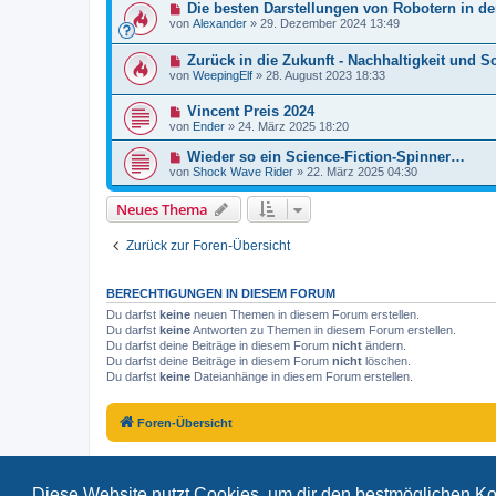
Die besten Darstellungen von Robotern in de
von
Alexander
»
29. Dezember 2024 13:49
Zurück in die Zukunft - Nachhaltigkeit und S
von
WeepingElf
»
28. August 2023 18:33
Vincent Preis 2024
von
Ender
»
24. März 2025 18:20
Wieder so ein Science-Fiction-Spinner…
von
Shock Wave Rider
»
22. März 2025 04:30
Neues Thema
Zurück zur Foren-Übersicht
BERECHTIGUNGEN IN DIESEM FORUM
Du darfst
keine
neuen Themen in diesem Forum erstellen.
Du darfst
keine
Antworten zu Themen in diesem Forum erstellen.
Du darfst deine Beiträge in diesem Forum
nicht
ändern.
Du darfst deine Beiträge in diesem Forum
nicht
löschen.
Du darfst
keine
Dateianhänge in diesem Forum erstellen.
Foren-Übersicht
Diese Website nutzt Cookies, um dir den bestmöglichen Ko