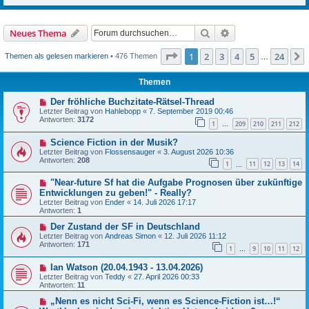
Suche
Erweiterte Suche
Neues Thema
Seite
1
von
24
1
2
3
4
5
24
Themen als gelesen markieren
• 476 Themen
…
Themen
Der fröhliche Buchzitate-Rätsel-Thread
Letzter Beitrag von
Hahlebopp
«
7. September 2019 00:46
Antworten:
3172
1
209
210
211
212
…
Science Fiction in der Musik?
Letzter Beitrag von
Flossensauger
«
3. August 2026 10:36
Antworten:
208
1
11
12
13
14
…
"Near-future Sf hat die Aufgabe Prognosen über zukünftige
Entwicklungen zu geben!" - Really?
Letzter Beitrag von
Ender
«
14. Juli 2026 17:17
Antworten:
1
Der Zustand der SF in Deutschland
Letzter Beitrag von
Andreas Simon
«
12. Juli 2026 11:12
Antworten:
171
1
9
10
11
12
…
Ian Watson (20.04.1943 - 13.04.2026)
Letzter Beitrag von
Teddy
«
27. April 2026 00:33
Antworten:
11
„Nenn es nicht Sci-Fi, wenn es Science-Fiction ist…!“