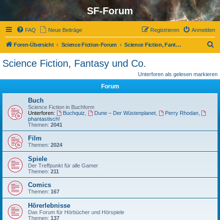
SF-Forum
FAQ
Neue Beiträge
Registrieren
Anmelden
S
Foren-Übersicht
Science Fiction-Forum
Science Fiction, Fantasy und Co.
u
Science Fiction, Fantasy und Co.
c
Unterforen als gelesen markieren
h
Forum
e
Buch
Science Fiction in Buchform
Unterforen:
Buchquiz
,
Dune – Der Wüstenplanet
,
Perry Rhodan
,
phantastisch!
Themen:
2041
Film
Themen:
2024
Spiele
Der Treffpunkt für alle Gamer
Themen:
211
Comics
Themen:
167
Hörerlebnisse
Das Forum für Hörbücher und Hörspiele
Themen:
137