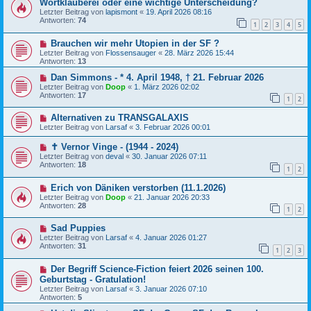
Wortklauberei oder eine wichtige Unterscheidung?
Letzter Beitrag von
lapismont
«
19. April 2026 08:16
Antworten:
74
1
2
3
4
5
Brauchen wir mehr Utopien in der SF ?
Letzter Beitrag von
Flossensauger
«
28. März 2026 15:44
Antworten:
13
Dan Simmons - * 4. April 1948, † 21. Februar 2026
Letzter Beitrag von
Doop
«
1. März 2026 02:02
Antworten:
17
1
2
Alternativen zu TRANSGALAXIS
Letzter Beitrag von
Larsaf
«
3. Februar 2026 00:01
✝ Vernor Vinge - (1944 - 2024)
Letzter Beitrag von
deval
«
30. Januar 2026 07:11
Antworten:
18
1
2
Erich von Däniken verstorben (11.1.2026)
Letzter Beitrag von
Doop
«
21. Januar 2026 20:33
Antworten:
28
1
2
Sad Puppies
Letzter Beitrag von
Larsaf
«
4. Januar 2026 01:27
Antworten:
31
1
2
3
Der Begriff Science-Fiction feiert 2026 seinen 100.
Geburtstag - Gratulation!
Letzter Beitrag von
Larsaf
«
3. Januar 2026 07:10
Antworten:
5