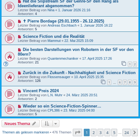
Hat die Slipstream SF der Genre-SF den Rang als
Ideenlieferant abgenommen?
Letzter Beitrag von
Nina
«
1. Januar 2026 21:16
Antworten:
4
✝ Pierre Bordage (29.01.1955 - 26.12.2025)
Letzter Beitrag von
Andreas Eschbach
«
1. Januar 2026 16:22
Antworten:
5
Science Fiction und die Realität
Letzter Beitrag von
Mammut
«
22. Mai 2025 15:09
Die besten Darstellungen von Robotern in der SF vor den
80ern?
Letzter Beitrag von
Quantenmechaniker
«
17. April 2025 17:26
Antworten:
21
1
2
Zurück in die Zukunft - Nachhaltigkeit und Science Fiction
Letzter Beitrag von
Flossensauger
«
10. April 2025 15:35
Antworten:
126
1
6
7
8
9
…
Vincent Preis 2024
Letzter Beitrag von
L.N. Muhr
«
24. März 2025 20:51
Antworten:
2
Wieder so ein Science-Fiction-Spinner…
Letzter Beitrag von
CPL386
«
23. März 2025 04:00
Antworten:
5
Neues Thema
Seite
1
von
24
1
2
3
4
5
24
Themen als gelesen markieren
• 476 Themen
…