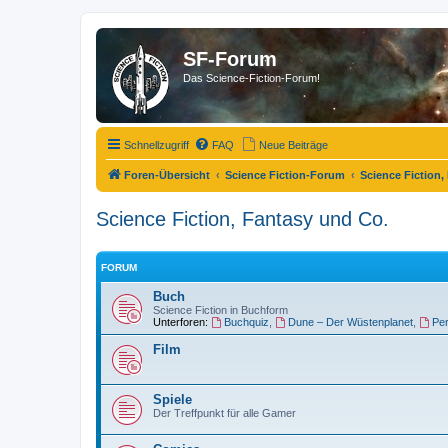
SF-Forum
Das Science-Fiction-Forum!
Schnellzugriff
FAQ
Neue Beiträge
Foren-Übersicht
Science Fiction-Forum
Science Fiction,
Science Fiction, Fantasy und Co.
FORUM
Buch
Science Fiction in Buchform
Unterforen:
Buchquiz
,
Dune – Der Wüstenplanet
,
Pe
Film
Spiele
Der Treffpunkt für alle Gamer