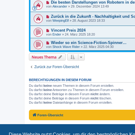
Die besten Darstellungen von Robotern in de
von
Alexander
»
29. Dezember 2024 13:49
Zurück in die Zukunft - Nachhaltigkeit und S
von
WeepingElf
»
28. August 2023 18:33
Vincent Preis 2024
von
Ender
»
24. März 2025 18:20
Wieder so ein Science-Fiction-Spinner…
von
Shock Wave Rider
»
22. März 2025 04:30
Neues Thema
Zurück zur Foren-Übersicht
BERECHTIGUNGEN IN DIESEM FORUM
Du darfst
keine
neuen Themen in diesem Forum erstellen.
Du darfst
keine
Antworten zu Themen in diesem Forum erstellen.
Du darfst deine Beiträge in diesem Forum
nicht
ändern.
Du darfst deine Beiträge in diesem Forum
nicht
löschen.
Du darfst
keine
Dateianhänge in diesem Forum erstellen.
Foren-Übersicht
Diese Website nutzt Cookies, um dir den bestmöglichen Ko