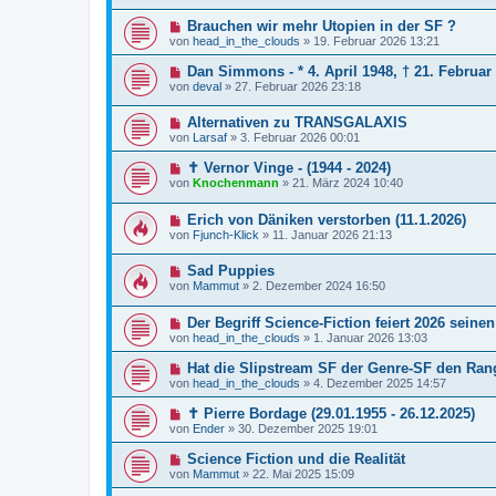
Brauchen wir mehr Utopien in der SF ?
von
head_in_the_clouds
»
19. Februar 2026 13:21
Dan Simmons - * 4. April 1948, † 21. Februar
von
deval
»
27. Februar 2026 23:18
Alternativen zu TRANSGALAXIS
von
Larsaf
»
3. Februar 2026 00:01
✝ Vernor Vinge - (1944 - 2024)
von
Knochenmann
»
21. März 2024 10:40
Erich von Däniken verstorben (11.1.2026)
von
Fjunch-Klick
»
11. Januar 2026 21:13
Sad Puppies
von
Mammut
»
2. Dezember 2024 16:50
Der Begriff Science-Fiction feiert 2026 seinen
von
head_in_the_clouds
»
1. Januar 2026 13:03
Hat die Slipstream SF der Genre-SF den Ran
von
head_in_the_clouds
»
4. Dezember 2025 14:57
✝ Pierre Bordage (29.01.1955 - 26.12.2025)
von
Ender
»
30. Dezember 2025 19:01
Science Fiction und die Realität
von
Mammut
»
22. Mai 2025 15:09