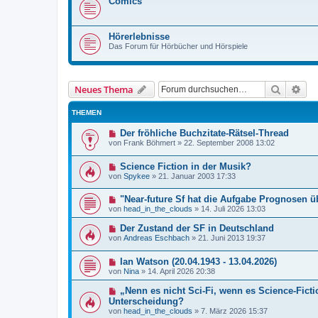
Comics
Hörerlebnisse
Das Forum für Hörbücher und Hörspiele
Suche
Erw
Neues Thema
THEMEN
Der fröhliche Buchzitate-Rätsel-Thread
von
Frank Böhmert
»
22. September 2008 13:02
Science Fiction in der Musik?
von
Spykee
»
21. Januar 2003 17:33
"Near-future Sf hat die Aufgabe Prognosen ü
von
head_in_the_clouds
»
14. Juli 2026 13:03
Der Zustand der SF in Deutschland
von
Andreas Eschbach
»
21. Juni 2013 19:37
Ian Watson (20.04.1943 - 13.04.2026)
von
Nina
»
14. April 2026 20:38
„Nenn es nicht Sci-Fi, wenn es Science-Ficti
Unterscheidung?
von
head_in_the_clouds
»
7. März 2026 15:37