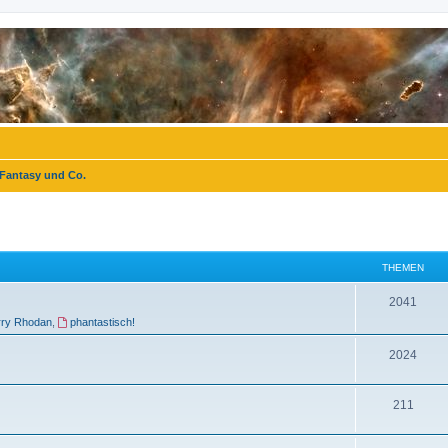
 Fantasy und Co.
THEMEN
T
2041
rry Rhodan
,
phantastisch!
h
e
T
2024
m
h
T
211
e
e
h
n
m