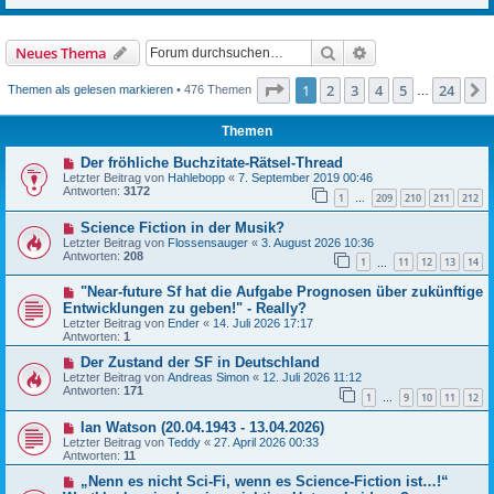
Suche
Erweiterte Suche
Neues Thema
Seite
1
von
24
1
2
3
4
5
24
Themen als gelesen markieren
• 476 Themen
…
Themen
Der fröhliche Buchzitate-Rätsel-Thread
Letzter Beitrag von
Hahlebopp
«
7. September 2019 00:46
Antworten:
3172
1
209
210
211
212
…
Science Fiction in der Musik?
Letzter Beitrag von
Flossensauger
«
3. August 2026 10:36
Antworten:
208
1
11
12
13
14
…
"Near-future Sf hat die Aufgabe Prognosen über zukünftige
Entwicklungen zu geben!" - Really?
Letzter Beitrag von
Ender
«
14. Juli 2026 17:17
Antworten:
1
Der Zustand der SF in Deutschland
Letzter Beitrag von
Andreas Simon
«
12. Juli 2026 11:12
Antworten:
171
1
9
10
11
12
…
Ian Watson (20.04.1943 - 13.04.2026)
Letzter Beitrag von
Teddy
«
27. April 2026 00:33
Antworten:
11
„Nenn es nicht Sci-Fi, wenn es Science-Fiction ist…!“