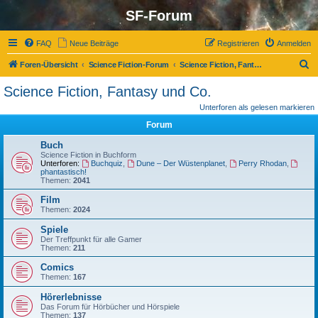
SF-Forum
FAQ
Neue Beiträge
Registrieren
Anmelden
S
Foren-Übersicht
Science Fiction-Forum
Science Fiction, Fantasy und Co.
u
Science Fiction, Fantasy und Co.
c
Unterforen als gelesen markieren
h
Forum
e
Buch
Science Fiction in Buchform
Unterforen:
Buchquiz
,
Dune – Der Wüstenplanet
,
Perry Rhodan
,
phantastisch!
Themen:
2041
Film
Themen:
2024
Spiele
Der Treffpunkt für alle Gamer
Themen:
211
Comics
Themen:
167
Hörerlebnisse
Das Forum für Hörbücher und Hörspiele
Themen:
137