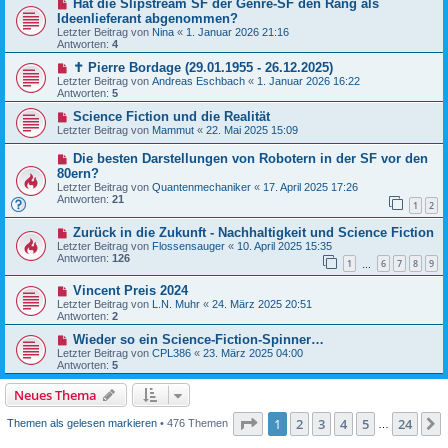
Hat die Slipstream SF der Genre-SF den Rang als
Ideenlieferant abgenommen?
Letzter Beitrag von
Nina
«
1. Januar 2026 21:16
Antworten:
4
✝ Pierre Bordage (29.01.1955 - 26.12.2025)
Letzter Beitrag von
Andreas Eschbach
«
1. Januar 2026 16:22
Antworten:
5
Science Fiction und die Realität
Letzter Beitrag von
Mammut
«
22. Mai 2025 15:09
Die besten Darstellungen von Robotern in der SF vor den
80ern?
Letzter Beitrag von
Quantenmechaniker
«
17. April 2025 17:26
Antworten:
21
1
2
Zurück in die Zukunft - Nachhaltigkeit und Science Fiction
Letzter Beitrag von
Flossensauger
«
10. April 2025 15:35
Antworten:
126
1
6
7
8
9
…
Vincent Preis 2024
Letzter Beitrag von
L.N. Muhr
«
24. März 2025 20:51
Antworten:
2
Wieder so ein Science-Fiction-Spinner…
Letzter Beitrag von
CPL386
«
23. März 2025 04:00
Antworten:
5
Neues Thema
Seite
1
von
24
1
2
3
4
5
24
Themen als gelesen markieren
• 476 Themen
…