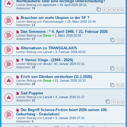
Wortklauberei oder eine wichtige Unterscheidung?
Letzter Beitrag von
lapismont
«
19. April 2026 08:16
Antworten:
74
1
2
3
4
5
Brauchen wir mehr Utopien in der SF ?
Letzter Beitrag von
Flossensauger
«
28. März 2026 15:44
Antworten:
13
Dan Simmons - * 4. April 1948, † 21. Februar 2026
Letzter Beitrag von
Doop
«
1. März 2026 02:02
Antworten:
17
1
2
Alternativen zu TRANSGALAXIS
Letzter Beitrag von
Larsaf
«
3. Februar 2026 00:01
✝ Vernor Vinge - (1944 - 2024)
Letzter Beitrag von
deval
«
30. Januar 2026 07:11
Antworten:
18
1
2
Erich von Däniken verstorben (11.1.2026)
Letzter Beitrag von
Doop
«
21. Januar 2026 20:33
Antworten:
28
1
2
Sad Puppies
Letzter Beitrag von
Larsaf
«
4. Januar 2026 01:27
Antworten:
31
1
2
3
Der Begriff Science-Fiction feiert 2026 seinen 100.
Geburtstag - Gratulation!
Letzter Beitrag von
Larsaf
«
3. Januar 2026 07:10
Antworten:
5