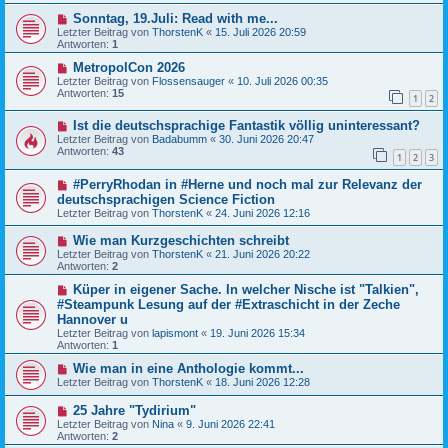
Sonntag, 19.Juli: Read with me...
Letzter Beitrag von
ThorstenK
«
15. Juli 2026 20:59
Antworten:
1
MetropolCon 2026
Letzter Beitrag von
Flossensauger
«
10. Juli 2026 00:35
Antworten:
15
1
2
Ist die deutschsprachige Fantastik völlig uninteressant?
Letzter Beitrag von
Badabumm
«
30. Juni 2026 20:47
Antworten:
43
1
2
3
#PerryRhodan in #Herne und noch mal zur Relevanz der
deutschsprachigen Science Fiction
Letzter Beitrag von
ThorstenK
«
24. Juni 2026 12:16
Wie man Kurzgeschichten schreibt
Letzter Beitrag von
ThorstenK
«
21. Juni 2026 20:22
Antworten:
2
Küper in eigener Sache. In welcher Nische ist "Talkien",
#Steampunk Lesung auf der #Extraschicht in der Zeche
Hannover u
Letzter Beitrag von
lapismont
«
19. Juni 2026 15:34
Antworten:
1
Wie man in eine Anthologie kommt...
Letzter Beitrag von
ThorstenK
«
18. Juni 2026 12:28
25 Jahre "Tydirium"
Letzter Beitrag von
Nina
«
9. Juni 2026 22:41
Antworten:
2