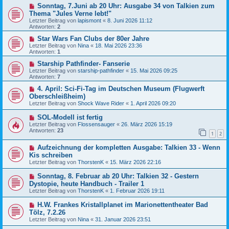
Sonntag, 7.Juni ab 20 Uhr: Ausgabe 34 von Talkien zum
Thema "Jules Verne lebt!"
Letzter Beitrag von
lapismont
«
8. Juni 2026 11:12
Antworten:
2
Star Wars Fan Clubs der 80er Jahre
Letzter Beitrag von
Nina
«
18. Mai 2026 23:36
Antworten:
1
Starship Pathfinder- Fanserie
Letzter Beitrag von
starship-pathfinder
«
15. Mai 2026 09:25
Antworten:
7
4. April: Sci-Fi-Tag im Deutschen Museum (Flugwerft
Oberschleißheim)
Letzter Beitrag von
Shock Wave Rider
«
1. April 2026 09:20
SOL-Modell ist fertig
Letzter Beitrag von
Flossensauger
«
26. März 2026 15:19
Antworten:
23
1
2
Aufzeichnung der kompletten Ausgabe: Talkien 33 - Wenn
Kis schreiben
Letzter Beitrag von
ThorstenK
«
15. März 2026 22:16
Sonntag, 8. Februar ab 20 Uhr: Talkien 32 - Gestern
Dystopie, heute Handbuch - Trailer 1
Letzter Beitrag von
ThorstenK
«
1. Februar 2026 19:11
H.W. Frankes Kristallplanet im Marionettentheater Bad
Tölz, 7.2.26
Letzter Beitrag von
Nina
«
31. Januar 2026 23:51