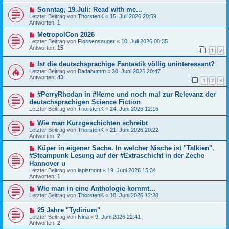
Sonntag, 19.Juli: Read with me...
Letzter Beitrag von
ThorstenK
«
15. Juli 2026 20:59
Antworten:
1
MetropolCon 2026
Letzter Beitrag von
Flossensauger
«
10. Juli 2026 00:35
Antworten:
15
1
2
Ist die deutschsprachige Fantastik völlig uninteressant?
Letzter Beitrag von
Badabumm
«
30. Juni 2026 20:47
Antworten:
43
1
2
3
#PerryRhodan in #Herne und noch mal zur Relevanz der
deutschsprachigen Science Fiction
Letzter Beitrag von
ThorstenK
«
24. Juni 2026 12:16
Wie man Kurzgeschichten schreibt
Letzter Beitrag von
ThorstenK
«
21. Juni 2026 20:22
Antworten:
2
Küper in eigener Sache. In welcher Nische ist "Talkien",
#Steampunk Lesung auf der #Extraschicht in der Zeche
Hannover u
Letzter Beitrag von
lapismont
«
19. Juni 2026 15:34
Antworten:
1
Wie man in eine Anthologie kommt...
Letzter Beitrag von
ThorstenK
«
18. Juni 2026 12:28
25 Jahre "Tydirium"
Letzter Beitrag von
Nina
«
9. Juni 2026 22:41
Antworten:
2