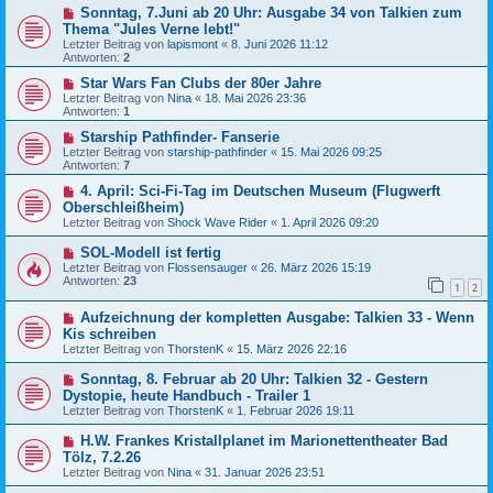
Sonntag, 7.Juni ab 20 Uhr: Ausgabe 34 von Talkien zum
Thema "Jules Verne lebt!"
Letzter Beitrag von
lapismont
«
8. Juni 2026 11:12
Antworten:
2
Star Wars Fan Clubs der 80er Jahre
Letzter Beitrag von
Nina
«
18. Mai 2026 23:36
Antworten:
1
Starship Pathfinder- Fanserie
Letzter Beitrag von
starship-pathfinder
«
15. Mai 2026 09:25
Antworten:
7
4. April: Sci-Fi-Tag im Deutschen Museum (Flugwerft
Oberschleißheim)
Letzter Beitrag von
Shock Wave Rider
«
1. April 2026 09:20
SOL-Modell ist fertig
Letzter Beitrag von
Flossensauger
«
26. März 2026 15:19
Antworten:
23
1
2
Aufzeichnung der kompletten Ausgabe: Talkien 33 - Wenn
Kis schreiben
Letzter Beitrag von
ThorstenK
«
15. März 2026 22:16
Sonntag, 8. Februar ab 20 Uhr: Talkien 32 - Gestern
Dystopie, heute Handbuch - Trailer 1
Letzter Beitrag von
ThorstenK
«
1. Februar 2026 19:11
H.W. Frankes Kristallplanet im Marionettentheater Bad
Tölz, 7.2.26
Letzter Beitrag von
Nina
«
31. Januar 2026 23:51