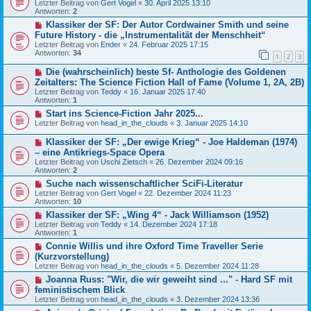
Letzter Beitrag von
Gert Vogel
«
30. April 2025 13:10
Antworten:
2
Klassiker der SF: Der Autor Cordwainer Smith und seine
Future History - die „Instrumentalität der Menschheit“
Letzter Beitrag von
Ender
«
24. Februar 2025 17:15
Antworten:
34
1
2
3
Die (wahrscheinlich) beste Sf- Anthologie des Goldenen
Zeitalters: The Science Fiction Hall of Fame (Volume 1, 2A, 2B)
Letzter Beitrag von
Teddy
«
16. Januar 2025 17:40
Antworten:
1
Start ins Science-Fiction Jahr 2025...
Letzter Beitrag von
head_in_the_clouds
«
3. Januar 2025 14:10
Klassiker der SF: „Der ewige Krieg“ - Joe Haldeman (1974)
– eine Antikriegs-Space Opera
Letzter Beitrag von
Uschi Zietsch
«
26. Dezember 2024 09:16
Antworten:
2
Suche nach wissenschaftlicher SciFi-Literatur
Letzter Beitrag von
Gert Vogel
«
22. Dezember 2024 11:23
Antworten:
10
Klassiker der SF: „Wing 4“ - Jack Williamson (1952)
Letzter Beitrag von
Teddy
«
14. Dezember 2024 17:18
Antworten:
1
Connie Willis und ihre Oxford Time Traveller Serie
(Kurzvorstellung)
Letzter Beitrag von
head_in_the_clouds
«
5. Dezember 2024 11:28
Joanna Russ: "Wir, die wir geweiht sind ..." - Hard SF mit
feministischem Blick
Letzter Beitrag von
head_in_the_clouds
«
3. Dezember 2024 13:36