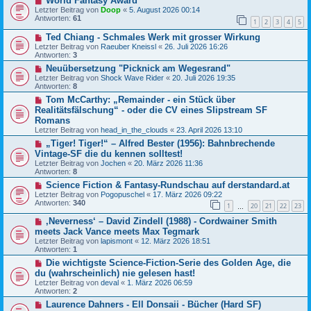
World Fantasy Award
Letzter Beitrag von
Doop
«
5. August 2026 00:14
Antworten:
61
1
2
3
4
5
Ted Chiang - Schmales Werk mit grosser Wirkung
Letzter Beitrag von
Raeuber Kneissl
«
26. Juli 2026 16:26
Antworten:
3
Neuübersetzung "Picknick am Wegesrand"
Letzter Beitrag von
Shock Wave Rider
«
20. Juli 2026 19:35
Antworten:
8
Tom McCarthy: „Remainder - ein Stück über
Realitätsfälschung“ - oder die CV eines Slipstream SF
Romans
Letzter Beitrag von
head_in_the_clouds
«
23. April 2026 13:10
„Tiger! Tiger!“ – Alfred Bester (1956): Bahnbrechende
Vintage-SF die du kennen solltest!
Letzter Beitrag von
Jochen
«
20. März 2026 11:36
Antworten:
8
Science Fiction & Fantasy-Rundschau auf derstandard.at
Letzter Beitrag von
Pogopuschel
«
17. März 2026 09:22
Antworten:
340
1
20
21
22
23
…
‚Neverness‘ – David Zindell (1988) - Cordwainer Smith
meets Jack Vance meets Max Tegmark
Letzter Beitrag von
lapismont
«
12. März 2026 18:51
Antworten:
1
Die wichtigste Science-Fiction-Serie des Golden Age, die
du (wahrscheinlich) nie gelesen hast!
Letzter Beitrag von
deval
«
1. März 2026 06:59
Antworten:
2
Laurence Dahners - Ell Donsaii - Bücher (Hard SF)