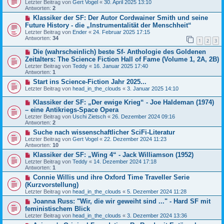
Letzter Beitrag von
Gert Vogel
«
30. April 2025 13:10
Antworten:
2
Klassiker der SF: Der Autor Cordwainer Smith und seine
Future History - die „Instrumentalität der Menschheit“
Letzter Beitrag von
Ender
«
24. Februar 2025 17:15
Antworten:
34
1
2
3
Die (wahrscheinlich) beste Sf- Anthologie des Goldenen
Zeitalters: The Science Fiction Hall of Fame (Volume 1, 2A, 2B)
Letzter Beitrag von
Teddy
«
16. Januar 2025 17:40
Antworten:
1
Start ins Science-Fiction Jahr 2025...
Letzter Beitrag von
head_in_the_clouds
«
3. Januar 2025 14:10
Klassiker der SF: „Der ewige Krieg“ - Joe Haldeman (1974)
– eine Antikriegs-Space Opera
Letzter Beitrag von
Uschi Zietsch
«
26. Dezember 2024 09:16
Antworten:
2
Suche nach wissenschaftlicher SciFi-Literatur
Letzter Beitrag von
Gert Vogel
«
22. Dezember 2024 11:23
Antworten:
10
Klassiker der SF: „Wing 4“ - Jack Williamson (1952)
Letzter Beitrag von
Teddy
«
14. Dezember 2024 17:18
Antworten:
1
Connie Willis und ihre Oxford Time Traveller Serie
(Kurzvorstellung)
Letzter Beitrag von
head_in_the_clouds
«
5. Dezember 2024 11:28
Joanna Russ: "Wir, die wir geweiht sind ..." - Hard SF mit
feministischem Blick
Letzter Beitrag von
head_in_the_clouds
«
3. Dezember 2024 13:36