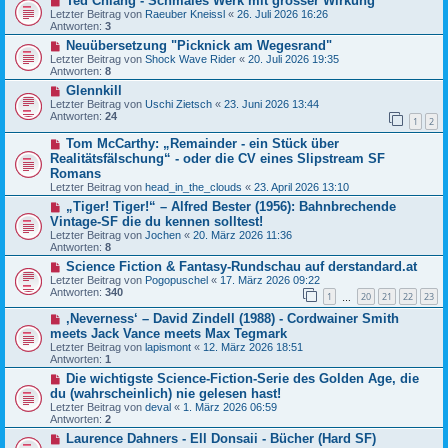
Ted Chiang - Schmales Werk mit grosser Wirkung
Letzter Beitrag von
Raeuber Kneissl
«
26. Juli 2026 16:26
Antworten:
3
Neuübersetzung "Picknick am Wegesrand"
Letzter Beitrag von
Shock Wave Rider
«
20. Juli 2026 19:35
Antworten:
8
Glennkill
Letzter Beitrag von
Uschi Zietsch
«
23. Juni 2026 13:44
Antworten:
24
1
2
Tom McCarthy: „Remainder - ein Stück über
Realitätsfälschung“ - oder die CV eines Slipstream SF
Romans
Letzter Beitrag von
head_in_the_clouds
«
23. April 2026 13:10
„Tiger! Tiger!“ – Alfred Bester (1956): Bahnbrechende
Vintage-SF die du kennen solltest!
Letzter Beitrag von
Jochen
«
20. März 2026 11:36
Antworten:
8
Science Fiction & Fantasy-Rundschau auf derstandard.at
Letzter Beitrag von
Pogopuschel
«
17. März 2026 09:22
Antworten:
340
1
20
21
22
23
…
‚Neverness‘ – David Zindell (1988) - Cordwainer Smith
meets Jack Vance meets Max Tegmark
Letzter Beitrag von
lapismont
«
12. März 2026 18:51
Antworten:
1
Die wichtigste Science-Fiction-Serie des Golden Age, die
du (wahrscheinlich) nie gelesen hast!
Letzter Beitrag von
deval
«
1. März 2026 06:59
Antworten:
2
Laurence Dahners - Ell Donsaii - Bücher (Hard SF)