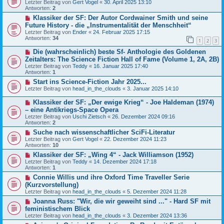
Letzter Beitrag von
Gert Vogel
«
30. April 2025 13:10
Antworten:
2
Klassiker der SF: Der Autor Cordwainer Smith und seine
Future History - die „Instrumentalität der Menschheit“
Letzter Beitrag von
Ender
«
24. Februar 2025 17:15
Antworten:
34
1
2
3
Die (wahrscheinlich) beste Sf- Anthologie des Goldenen
Zeitalters: The Science Fiction Hall of Fame (Volume 1, 2A, 2B)
Letzter Beitrag von
Teddy
«
16. Januar 2025 17:40
Antworten:
1
Start ins Science-Fiction Jahr 2025...
Letzter Beitrag von
head_in_the_clouds
«
3. Januar 2025 14:10
Klassiker der SF: „Der ewige Krieg“ - Joe Haldeman (1974)
– eine Antikriegs-Space Opera
Letzter Beitrag von
Uschi Zietsch
«
26. Dezember 2024 09:16
Antworten:
2
Suche nach wissenschaftlicher SciFi-Literatur
Letzter Beitrag von
Gert Vogel
«
22. Dezember 2024 11:23
Antworten:
10
Klassiker der SF: „Wing 4“ - Jack Williamson (1952)
Letzter Beitrag von
Teddy
«
14. Dezember 2024 17:18
Antworten:
1
Connie Willis und ihre Oxford Time Traveller Serie
(Kurzvorstellung)
Letzter Beitrag von
head_in_the_clouds
«
5. Dezember 2024 11:28
Joanna Russ: "Wir, die wir geweiht sind ..." - Hard SF mit
feministischem Blick
Letzter Beitrag von
head_in_the_clouds
«
3. Dezember 2024 13:36