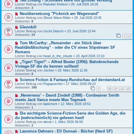
Ted Chiang - Schmales Werk mit grosser Wirkung
Letzter Beitrag von
Raeuber Kneissl
«
26. Juli 2026 16:26
Antworten:
3
Neuübersetzung "Picknick am Wegesrand"
Letzter Beitrag von
Shock Wave Rider
«
20. Juli 2026 19:35
Antworten:
8
Glennkill
Letzter Beitrag von
Uschi Zietsch
«
23. Juni 2026 13:44
Antworten:
24
1
2
Tom McCarthy: „Remainder - ein Stück über
Realitätsfälschung“ - oder die CV eines Slipstream SF
Romans
Letzter Beitrag von
head_in_the_clouds
«
23. April 2026 13:10
„Tiger! Tiger!“ – Alfred Bester (1956): Bahnbrechende
Vintage-SF die du kennen solltest!
Letzter Beitrag von
Jochen
«
20. März 2026 11:36
Antworten:
8
Science Fiction & Fantasy-Rundschau auf derstandard.at
Letzter Beitrag von
Pogopuschel
«
17. März 2026 09:22
Antworten:
340
1
20
21
22
23
…
‚Neverness‘ – David Zindell (1988) - Cordwainer Smith
meets Jack Vance meets Max Tegmark
Letzter Beitrag von
lapismont
«
12. März 2026 18:51
Antworten:
1
Die wichtigste Science-Fiction-Serie des Golden Age, die
du (wahrscheinlich) nie gelesen hast!
Letzter Beitrag von
deval
«
1. März 2026 06:59
Antworten:
2
Laurence Dahners - Ell Donsaii - Bücher (Hard SF)