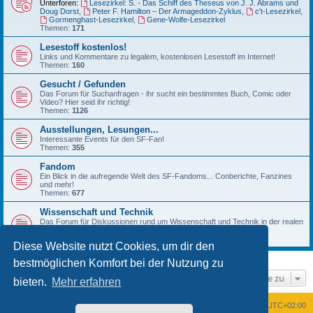
Unterforen:
Lesezirkel: S. - Das Schiff des Theseus von J. J. Abrams und
Doug Dorst
,
Peter F. Hamilton – Der Armageddon-Zyklus
,
c't-Lesezirkel
,
Gormenghast-Lesezirkel
,
Gene-Wolfe-Lesezirkel
Themen:
171
Lesestoff kostenlos!
Links und Kommentare zu legalem, kostenlosen Lesestoff im Internet!
Themen:
160
Gesucht / Gefunden
Das Forum für Suchanfragen - ihr sucht ein bestimmtes Buch, Comic oder
Video? Hier seid ihr richtig!
Themen:
1126
Ausstellungen, Lesungen...
Interessante Events für den SF-Fan!
Themen:
355
Fandom
Ein Blick in die aufregende Welt des SF-Fandoms... Conberichte, Fanzines
und mehr!
Themen:
677
Wissenschaft und Technik
Das Forum für Diskussionen rund um Wissenschaft und Technik in der realen
Welt!
Themen:
222
Diese Website nutzt Cookies, um dir den
bestmöglichen Komfort bei der Nutzung zu
Gehe zu
bieten.
Mehr erfahren
Foren-Übersicht
Alle Zeiten sind
UTC+02:00