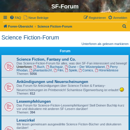
SF-Forum
FAQ
Neue Beiträge
Registrieren
Anmelden
S
Foren-Übersicht
Science Fiction-Forum
u
Science Fiction-Forum
c
Unterforen als gelesen markieren
h
Forum
e
Science Fiction, Fantasy und Co.
Das Science-Fiction-Forum für alles, was den SF-Fan interessiert und bewegt!
Unterforen:
Buch
,
Buchquiz
,
Dune – Der Wüstenplanet
,
Perry
Rhodan
,
phantastisch!
,
Film
,
Spiele
,
Comics
,
Hörerlebnisse
Themen:
5056
Ankündigungen und Neuerscheinungen
Das Forum für Ankündigungen über Science Fiction & Fantasy-
Neuerscheinungen im Printbereich! Schamlose Eigenwerbung ist erlaubt!
Themen:
812
Leseempfehlungen
Das Forum für Science-Fiction-Leseempfehlungen! Stell Deinen Buchtip kurz
vor und diskutiere mit anderen SF-Lesern darüber!
Themen:
394
Lesezirkel
Wir lesen gemeinsam ausgewählte Science Fiction-Bücher und diskutieren
darüber!