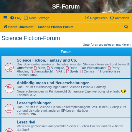
SF-Forum
FAQ
Neue Beiträge
Registrieren
Anmelden
S
Foren-Übersicht
Science Fiction-Forum
u
Science Fiction-Forum
c
Unterforen als gelesen markieren
h
Forum
e
Science Fiction, Fantasy und Co.
Das Science-Fiction-Forum für alles, was den SF-Fan interessiert und bewegt!
Unterforen:
Buch
,
Buchquiz
,
Dune – Der Wüstenplanet
,
Perry
Rhodan
,
phantastisch!
,
Film
,
Spiele
,
Comics
,
Hörerlebnisse
Themen:
5056
Ankündigungen und Neuerscheinungen
Das Forum für Ankündigungen über Science Fiction & Fantasy-
Neuerscheinungen im Printbereich! Schamlose Eigenwerbung ist erlaubt!
Themen:
812
Leseempfehlungen
Das Forum für Science-Fiction-Leseempfehlungen! Stell Deinen Buchtip kurz
vor und diskutiere mit anderen SF-Lesern darüber!
Themen:
394
Lesezirkel
Wir lesen gemeinsam ausgewählte Science Fiction-Bücher und diskutieren
darüber!