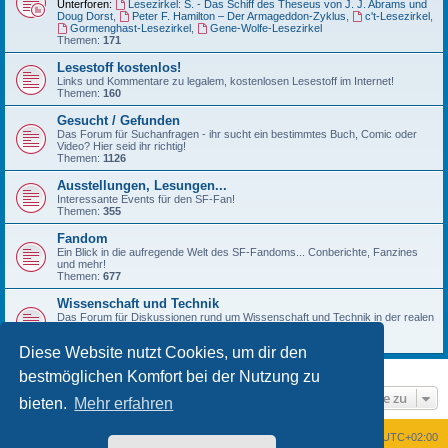
Unterforen:
Lesezirkel: S. - Das Schiff des Theseus von J. J. Abrams und
Doug Dorst
,
Peter F. Hamilton – Der Armageddon-Zyklus
,
c't-Lesezirkel
,
Gormenghast-Lesezirkel
,
Gene-Wolfe-Lesezirkel
Themen:
171
Lesestoff kostenlos!
Links und Kommentare zu legalem, kostenlosen Lesestoff im Internet!
Themen:
160
Gesucht / Gefunden
Das Forum für Suchanfragen - ihr sucht ein bestimmtes Buch, Comic oder
Video? Hier seid ihr richtig!
Themen:
1126
Ausstellungen, Lesungen...
Interessante Events für den SF-Fan!
Themen:
355
Fandom
Ein Blick in die aufregende Welt des SF-Fandoms... Conberichte, Fanzines
und mehr!
Themen:
677
Wissenschaft und Technik
Das Forum für Diskussionen rund um Wissenschaft und Technik in der realen
Welt!
Themen:
222
Diese Website nutzt Cookies, um dir den
bestmöglichen Komfort bei der Nutzung zu
Gehe zu
bieten.
Mehr erfahren
Foren-Übersicht
Alle Zeiten sind
UTC+02:00