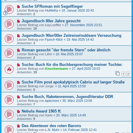
Suche SFRoman mit Segelflieger
Letzter Beitrag von
HuWeKa
«
18. Januar 2026 20:43
Antworten:
2
Jugendbuch 80er Jahre gesucht
Letzter Beitrag von
kayLoeffler
«
27. November 2025 23:51
Antworten:
10
Jugendbuch 90er/00er Zeitreise/nukleare Verseuchung
Letzter Beitrag von
Fjunch-Klick
«
19. Mai 2025 14:42
Antworten:
3
Roman gesucht "der fremde Stern" oder ähnlich
Letzter Beitrag von
Lithe
«
10. Mai 2025 23:07
Antworten:
2
Suche: Buch für die Buchbesprechung meiner Tochter.
Letzter Beitrag von
Knochenmann
«
27. April 2025 19:03
Antworten:
19
1
2
Suche Film post apokalytpisch Cabrio auf langer Straße
Letzter Beitrag von
Jorge.
«
11. April 2025 13:50
Antworten:
5
Suche Buch, Raketenrennen, Jugendliteratur DDR
Letzter Beitrag von
lapismont
«
30. März 2025 13:09
Antworten:
7
Nebula Award 1965 ff.
Letzter Beitrag von
Karlo
«
20. März 2025 14:49
Antworten:
9
Das Abenteuer des roten Barons
Letzter Beitrag von
L.N. Muhr
«
14. Februar 2025 12:41