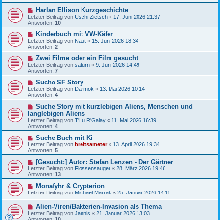
Harlan Ellison Kurzgeschichte
Letzter Beitrag von
Uschi Zietsch
«
17. Juni 2026 21:37
Antworten:
10
Kinderbuch mit VW-Käfer
Letzter Beitrag von
Naut
«
15. Juni 2026 18:34
Antworten:
2
Zwei Filme oder ein Film gesucht
Letzter Beitrag von
saturn
«
9. Juni 2026 14:49
Antworten:
7
Suche SF Story
Letzter Beitrag von
Darmok
«
13. Mai 2026 10:14
Antworten:
4
Suche Story mit kurzlebigen Aliens, Menschen und
langlebigen Aliens
Letzter Beitrag von
T'Lu R'Galay
«
11. Mai 2026 16:39
Antworten:
4
Suche Buch mit Ki
Letzter Beitrag von
breitsameter
«
13. April 2026 19:34
Antworten:
5
[Gesucht:] Autor: Stefan Lenzen - Der Gärtner
Letzter Beitrag von
Flossensauger
«
28. März 2026 19:46
Antworten:
13
Monafyhr & Crypterion
Letzter Beitrag von
Michael Marrak
«
25. Januar 2026 14:11
Alien-Viren/Bakterien-Invasion als Thema
Letzter Beitrag von
Jannis
«
21. Januar 2026 13:03
Antworten:
10