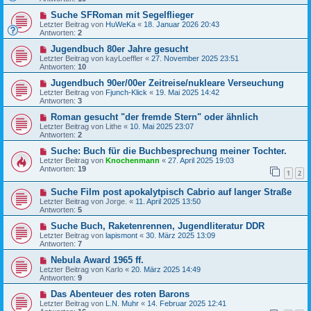
Suche SFRoman mit Segelflieger
Letzter Beitrag von
HuWeKa
«
18. Januar 2026 20:43
Antworten:
2
Jugendbuch 80er Jahre gesucht
Letzter Beitrag von
kayLoeffler
«
27. November 2025 23:51
Antworten:
10
Jugendbuch 90er/00er Zeitreise/nukleare Verseuchung
Letzter Beitrag von
Fjunch-Klick
«
19. Mai 2025 14:42
Antworten:
3
Roman gesucht "der fremde Stern" oder ähnlich
Letzter Beitrag von
Lithe
«
10. Mai 2025 23:07
Antworten:
2
Suche: Buch für die Buchbesprechung meiner Tochter.
Letzter Beitrag von
Knochenmann
«
27. April 2025 19:03
Antworten:
19
1
2
Suche Film post apokalytpisch Cabrio auf langer Straße
Letzter Beitrag von
Jorge.
«
11. April 2025 13:50
Antworten:
5
Suche Buch, Raketenrennen, Jugendliteratur DDR
Letzter Beitrag von
lapismont
«
30. März 2025 13:09
Antworten:
7
Nebula Award 1965 ff.
Letzter Beitrag von
Karlo
«
20. März 2025 14:49
Antworten:
9
Das Abenteuer des roten Barons
Letzter Beitrag von
L.N. Muhr
«
14. Februar 2025 12:41