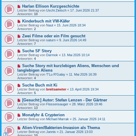
Harlan Ellison Kurzgeschichte
Letzter Beitrag von
Uschi Zietsch
«
17. Juni 2026 21:37
Antworten:
10
Kinderbuch mit VW-Käfer
Letzter Beitrag von
Naut
«
15. Juni 2026 18:34
Antworten:
2
Zwei Filme oder ein Film gesucht
Letzter Beitrag von
saturn
«
9. Juni 2026 14:49
Antworten:
7
Suche SF Story
Letzter Beitrag von
Darmok
«
13. Mai 2026 10:14
Antworten:
4
Suche Story mit kurzlebigen Aliens, Menschen und
langlebigen Aliens
Letzter Beitrag von
T'Lu R'Galay
«
11. Mai 2026 16:39
Antworten:
4
Suche Buch mit Ki
Letzter Beitrag von
breitsameter
«
13. April 2026 19:34
Antworten:
5
[Gesucht:] Autor: Stefan Lenzen - Der Gärtner
Letzter Beitrag von
Flossensauger
«
28. März 2026 19:46
Antworten:
13
Monafyhr & Crypterion
Letzter Beitrag von
Michael Marrak
«
25. Januar 2026 14:11
Alien-Viren/Bakterien-Invasion als Thema
Letzter Beitrag von
Jannis
«
21. Januar 2026 13:03
Antworten:
10