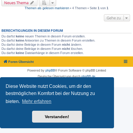
Neues Thema
Themen als gelesen markieren
• 4 Themen • Seite
1
von
1
Gehe zu
BERECHTIGUNGEN IN DIESEM FORUM
Du darfst
keine
neuen Themen in diesem Forum erstellen.
Du darfst
keine
Antworten zu Themen in diesem Forum erstellen.
Du darfst deine Beiträge in diesem Forum
nicht
ändern.
Du darfst deine Beiträge in diesem Forum
nicht
löschen.
Du darfst
keine
Dateianhänge in diesem Forum erstellen.
Foren-Übersicht
Powered by
phpBB
® Forum Software © phpBB Limited
Deutsche Übersetzung durch
phpBB.de
Datenschutz
|
Nutzungsbedingungen
Diese Website nutzt Cookies, um dir den
bestmöglichen Komfort bei der Nutzung zu
bieten.
Mehr erfahren
Verstanden!