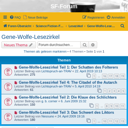
SF-Forum
FAQ
Neue Beiträge
Registrieren
Anmelden
S
Foren-Übersicht
Science Fiction-Forum
Lesezirkel
Gene-Wolfe-Lesezirkel
u
Gene-Wolfe-Lesezirkel
c
Suche
Erweiterte Suche
Neues Thema
h
Themen als gelesen markieren
• 4 Themen • Seite
1
von
1
e
Themen
Gene-Wolfe-Lesezirkel Teil 1: Der Schatten des Folterers
Letzter Beitrag von
Lichtspruch-an-TRAV
«
22. April 2019 10:13
Antworten:
275
1
16
17
18
19
…
Gene-Wolfe-Lesezirkel Teil 4: The Citadel of the Autarch
Letzter Beitrag von
Lichtspruch-an-TRAV
«
5. April 2010 14:19
Antworten:
61
1
2
3
4
5
Gene-Wolfe-Lesezirkel Teil 2: Die Klaue des Schlichters
Letzter Beitrag von
g. b. corner
«
6. Juni 2009 15:32
Antworten:
150
1
8
9
10
11
…
Gene-Wolfe-Lesezirkel Teil 3: Das Schwert des Liktors
Letzter Beitrag von
Nessuno
«
24. April 2009 19:16
Antworten:
180
1
10
11
12
13
…