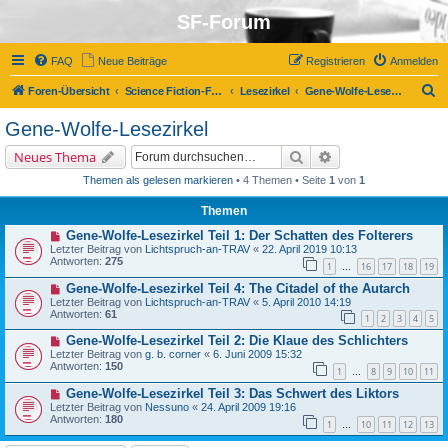
SF-Forum
FAQ
Neue Beiträge
Registrieren
Anmelden
S
Foren-Übersicht
Science Fiction-Forum
Lesezirkel
Gene-Wolfe-Lesezirkel
u
Gene-Wolfe-Lesezirkel
c
Suche
Erweiterte Suche
Neues Thema
h
Themen als gelesen markieren
• 4 Themen • Seite
1
von
1
e
Themen
Gene-Wolfe-Lesezirkel Teil 1: Der Schatten des Folterers
Letzter Beitrag von
Lichtspruch-an-TRAV
«
22. April 2019 10:13
Antworten:
275
1
16
17
18
19
…
Gene-Wolfe-Lesezirkel Teil 4: The Citadel of the Autarch
Letzter Beitrag von
Lichtspruch-an-TRAV
«
5. April 2010 14:19
Antworten:
61
1
2
3
4
5
Gene-Wolfe-Lesezirkel Teil 2: Die Klaue des Schlichters
Letzter Beitrag von
g. b. corner
«
6. Juni 2009 15:32
Antworten:
150
1
8
9
10
11
…
Gene-Wolfe-Lesezirkel Teil 3: Das Schwert des Liktors
Letzter Beitrag von
Nessuno
«
24. April 2009 19:16
Antworten:
180
1
10
11
12
13
…