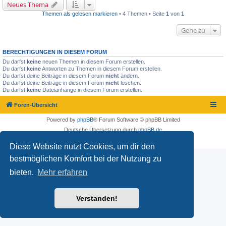
Neues Thema
Themen als gelesen markieren
• 4 Themen • Seite
1
von
1
Gehe zu
BERECHTIGUNGEN IN DIESEM FORUM
Du darfst
keine
neuen Themen in diesem Forum erstellen.
Du darfst
keine
Antworten zu Themen in diesem Forum erstellen.
Du darfst deine Beiträge in diesem Forum
nicht
ändern.
Du darfst deine Beiträge in diesem Forum
nicht
löschen.
Du darfst
keine
Dateianhänge in diesem Forum erstellen.
Foren-Übersicht
Powered by
phpBB
® Forum Software © phpBB Limited
Deutsche Übersetzung durch
phpBB.de
Datenschutz
|
Nutzungsbedingungen
Diese Website nutzt Cookies, um dir den
bestmöglichen Komfort bei der Nutzung zu
bieten.
Mehr erfahren
Verstanden!