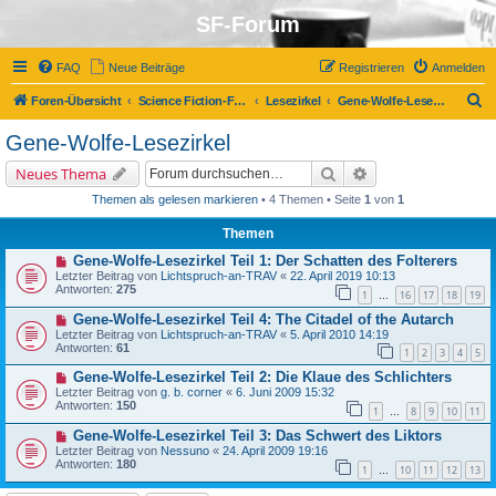
SF-Forum
FAQ
Neue Beiträge
Registrieren
Anmelden
S
Foren-Übersicht
Science Fiction-Forum
Lesezirkel
Gene-Wolfe-Lesezirkel
u
Gene-Wolfe-Lesezirkel
c
Suche
Erweiterte Suche
Neues Thema
h
Themen als gelesen markieren
• 4 Themen • Seite
1
von
1
e
Themen
Gene-Wolfe-Lesezirkel Teil 1: Der Schatten des Folterers
Letzter Beitrag von
Lichtspruch-an-TRAV
«
22. April 2019 10:13
Antworten:
275
1
16
17
18
19
…
Gene-Wolfe-Lesezirkel Teil 4: The Citadel of the Autarch
Letzter Beitrag von
Lichtspruch-an-TRAV
«
5. April 2010 14:19
Antworten:
61
1
2
3
4
5
Gene-Wolfe-Lesezirkel Teil 2: Die Klaue des Schlichters
Letzter Beitrag von
g. b. corner
«
6. Juni 2009 15:32
Antworten:
150
1
8
9
10
11
…
Gene-Wolfe-Lesezirkel Teil 3: Das Schwert des Liktors
Letzter Beitrag von
Nessuno
«
24. April 2009 19:16
Antworten:
180
1
10
11
12
13
…