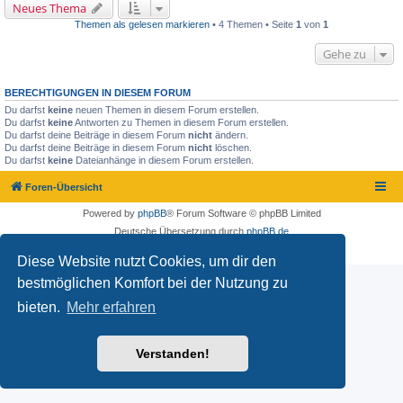
Neues Thema
Themen als gelesen markieren
• 4 Themen • Seite
1
von
1
Gehe zu
BERECHTIGUNGEN IN DIESEM FORUM
Du darfst
keine
neuen Themen in diesem Forum erstellen.
Du darfst
keine
Antworten zu Themen in diesem Forum erstellen.
Du darfst deine Beiträge in diesem Forum
nicht
ändern.
Du darfst deine Beiträge in diesem Forum
nicht
löschen.
Du darfst
keine
Dateianhänge in diesem Forum erstellen.
Foren-Übersicht
Powered by
phpBB
® Forum Software © phpBB Limited
Deutsche Übersetzung durch
phpBB.de
Datenschutz
|
Nutzungsbedingungen
Diese Website nutzt Cookies, um dir den
bestmöglichen Komfort bei der Nutzung zu
bieten.
Mehr erfahren
Verstanden!