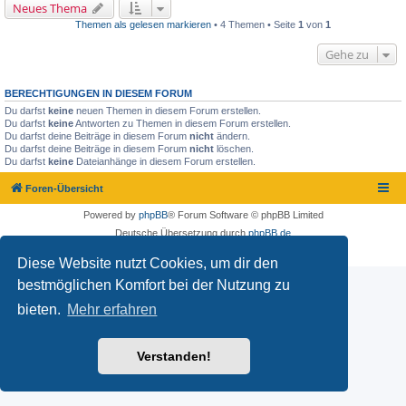
Neues Thema
Themen als gelesen markieren
• 4 Themen • Seite
1
von
1
Gehe zu
BERECHTIGUNGEN IN DIESEM FORUM
Du darfst
keine
neuen Themen in diesem Forum erstellen.
Du darfst
keine
Antworten zu Themen in diesem Forum erstellen.
Du darfst deine Beiträge in diesem Forum
nicht
ändern.
Du darfst deine Beiträge in diesem Forum
nicht
löschen.
Du darfst
keine
Dateianhänge in diesem Forum erstellen.
Foren-Übersicht
Powered by
phpBB
® Forum Software © phpBB Limited
Deutsche Übersetzung durch
phpBB.de
Datenschutz
|
Nutzungsbedingungen
Diese Website nutzt Cookies, um dir den
bestmöglichen Komfort bei der Nutzung zu
bieten.
Mehr erfahren
Verstanden!