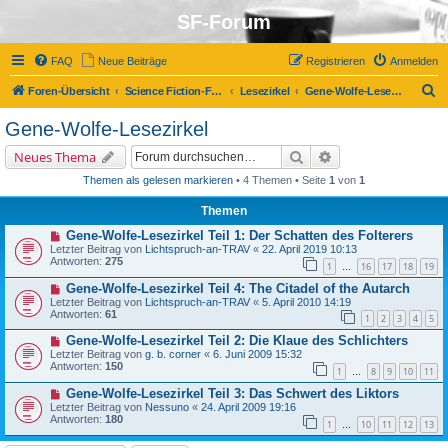
SF-Forum
FAQ
Neue Beiträge
Registrieren
Anmelden
S
Foren-Übersicht
Science Fiction-Forum
Lesezirkel
Gene-Wolfe-Lesezirkel
u
Gene-Wolfe-Lesezirkel
c
Suche
Erweiterte Suche
Neues Thema
h
Themen als gelesen markieren
• 4 Themen • Seite
1
von
1
e
Themen
Gene-Wolfe-Lesezirkel Teil 1: Der Schatten des Folterers
Letzter Beitrag von
Lichtspruch-an-TRAV
«
22. April 2019 10:13
Antworten:
275
1
16
17
18
19
…
Gene-Wolfe-Lesezirkel Teil 4: The Citadel of the Autarch
Letzter Beitrag von
Lichtspruch-an-TRAV
«
5. April 2010 14:19
Antworten:
61
1
2
3
4
5
Gene-Wolfe-Lesezirkel Teil 2: Die Klaue des Schlichters
Letzter Beitrag von
g. b. corner
«
6. Juni 2009 15:32
Antworten:
150
1
8
9
10
11
…
Gene-Wolfe-Lesezirkel Teil 3: Das Schwert des Liktors
Letzter Beitrag von
Nessuno
«
24. April 2009 19:16
Antworten:
180
1
10
11
12
13
…