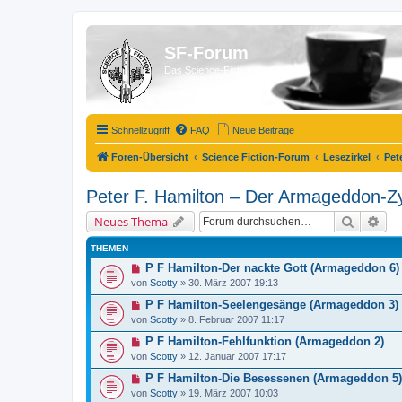
SF-Forum
Das Science-Fiction-Forum!
Schnellzugriff
FAQ
Neue Beiträge
Foren-Übersicht
Science Fiction-Forum
Lesezirkel
Pet
Peter F. Hamilton – Der Armageddon-Z
Suche
Erw
Neues Thema
THEMEN
P F Hamilton-Der nackte Gott (Armageddon 6)
von
Scotty
»
30. März 2007 19:13
P F Hamilton-Seelengesänge (Armageddon 3)
von
Scotty
»
8. Februar 2007 11:17
P F Hamilton-Fehlfunktion (Armageddon 2)
von
Scotty
»
12. Januar 2007 17:17
P F Hamilton-Die Besessenen (Armageddon 5)
von
Scotty
»
19. März 2007 10:03