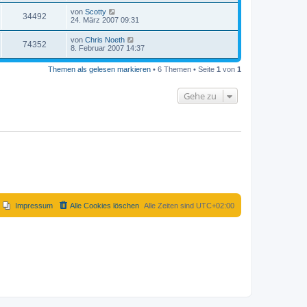
von
Scotty
34492
24. März 2007 09:31
von
Chris Noeth
74352
8. Februar 2007 14:37
Themen als gelesen markieren
• 6 Themen • Seite
1
von
1
Gehe zu
Impressum
Alle Cookies löschen
Alle Zeiten sind
UTC+02:00