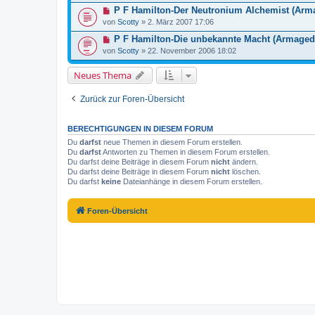
P F Hamilton-Der Neutronium Alchemist (Arm
von
Scotty
»
2. März 2007 17:06
P F Hamilton-Die unbekannte Macht (Armagedd
von
Scotty
»
22. November 2006 18:02
Neues Thema
Zurück zur Foren-Übersicht
BERECHTIGUNGEN IN DIESEM FORUM
Du
darfst
neue Themen in diesem Forum erstellen.
Du
darfst
Antworten zu Themen in diesem Forum erstellen.
Du darfst deine Beiträge in diesem Forum
nicht
ändern.
Du darfst deine Beiträge in diesem Forum
nicht
löschen.
Du darfst
keine
Dateianhänge in diesem Forum erstellen.
Foren-Übersicht