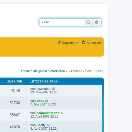
Suche
Erweiterte Suche
Registrieren
Anmelden
Themen als gelesen markieren
• 6 Themen • Seite
1
von
1
ZUGRIFFE
LETZTER BEITRAG
von
upanishad
45146
23. Mai 2007 15:56
von
andy
51730
7. Mai 2007 08:23
von
Knochenmann
55667
12. April 2007 22:23
von
Scotty
42878
9. April 2007 13:21