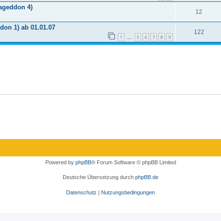
ageddon 4)
12
on 1) ab 01.01.07
122
1
5
6
7
8
9
…
Powered by
phpBB
® Forum Software © phpBB Limited
Deutsche Übersetzung durch
phpBB.de
Datenschutz
|
Nutzungsbedingungen