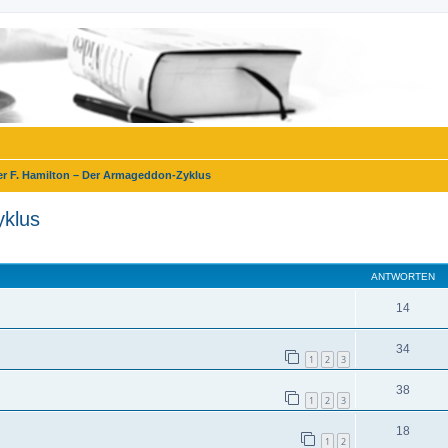
er F. Hamilton – Der Armageddon-Zyklus
yklus
eiterte Suche
ANTWORTEN
14
34
1
2
3
38
1
2
3
18
1
2