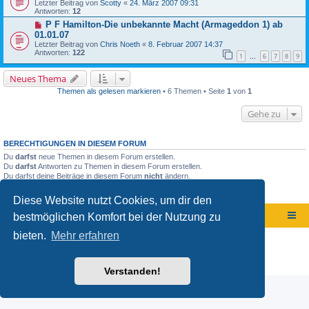
Letzter Beitrag von
Scotty
«
24. März 2007 09:31
Antworten:
12
P F Hamilton-Die unbekannte Macht (Armageddon 1) ab
01.01.07
Letzter Beitrag von
Chris Noeth
«
8. Februar 2007 14:37
Antworten:
122
1
6
7
8
9
…
Neues Thema
Themen als gelesen markieren
• 6 Themen • Seite
1
von
1
Gehe zu
BERECHTIGUNGEN IN DIESEM FORUM
Du
darfst
neue Themen in diesem Forum erstellen.
Du
darfst
Antworten zu Themen in diesem Forum erstellen.
Du darfst deine Beiträge in diesem Forum
nicht
ändern.
Du darfst deine Beiträge in diesem Forum
nicht
löschen.
Du darfst
keine
Dateianhänge in diesem Forum erstellen.
Diese Website nutzt Cookies, um dir den
bestmöglichen Komfort bei der Nutzung zu
Foren-Übersicht
bieten.
Mehr erfahren
Powered by
phpBB
® Forum Software © phpBB Limited
Deutsche Übersetzung durch
phpBB.de
Datenschutz
|
Nutzungsbedingungen
Verstanden!