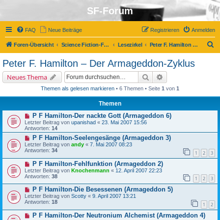
SF-Forum
FAQ
Neue Beiträge
Registrieren
Anmelden
S
Foren-Übersicht
Science Fiction-Forum
Lesezirkel
Peter F. Hamilton – Der Armageddon-Zyklus
u
Peter F. Hamilton – Der Armageddon-Zyklus
c
Suche
Erweiterte Suche
Neues Thema
h
Themen als gelesen markieren
• 6 Themen • Seite
1
von
1
e
Themen
P F Hamilton-Der nackte Gott (Armageddon 6)
Letzter Beitrag von
upanishad
«
23. Mai 2007 15:56
Antworten:
14
P F Hamilton-Seelengesänge (Armageddon 3)
Letzter Beitrag von
andy
«
7. Mai 2007 08:23
Antworten:
34
1
2
3
P F Hamilton-Fehlfunktion (Armageddon 2)
Letzter Beitrag von
Knochenmann
«
12. April 2007 22:23
Antworten:
38
1
2
3
P F Hamilton-Die Besessenen (Armageddon 5)
Letzter Beitrag von
Scotty
«
9. April 2007 13:21
Antworten:
18
1
2
P F Hamilton-Der Neutronium Alchemist (Armageddon 4)