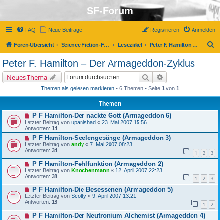
SF-Forum
FAQ
Neue Beiträge
Registrieren
Anmelden
S
Foren-Übersicht
Science Fiction-Forum
Lesezirkel
Peter F. Hamilton – Der Armageddon-Zyklus
u
Peter F. Hamilton – Der Armageddon-Zyklus
c
Suche
Erweiterte Suche
Neues Thema
h
Themen als gelesen markieren
• 6 Themen • Seite
1
von
1
e
Themen
P F Hamilton-Der nackte Gott (Armageddon 6)
Letzter Beitrag von
upanishad
«
23. Mai 2007 15:56
Antworten:
14
P F Hamilton-Seelengesänge (Armageddon 3)
Letzter Beitrag von
andy
«
7. Mai 2007 08:23
Antworten:
34
1
2
3
P F Hamilton-Fehlfunktion (Armageddon 2)
Letzter Beitrag von
Knochenmann
«
12. April 2007 22:23
Antworten:
38
1
2
3
P F Hamilton-Die Besessenen (Armageddon 5)
Letzter Beitrag von
Scotty
«
9. April 2007 13:21
Antworten:
18
1
2
P F Hamilton-Der Neutronium Alchemist (Armageddon 4)