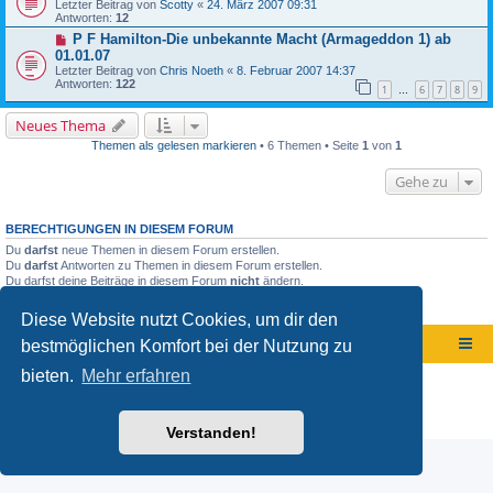
Letzter Beitrag von
Scotty
«
24. März 2007 09:31
Antworten:
12
P F Hamilton-Die unbekannte Macht (Armageddon 1) ab
01.01.07
Letzter Beitrag von
Chris Noeth
«
8. Februar 2007 14:37
Antworten:
122
1
6
7
8
9
…
Neues Thema
Themen als gelesen markieren
• 6 Themen • Seite
1
von
1
Gehe zu
BERECHTIGUNGEN IN DIESEM FORUM
Du
darfst
neue Themen in diesem Forum erstellen.
Du
darfst
Antworten zu Themen in diesem Forum erstellen.
Du darfst deine Beiträge in diesem Forum
nicht
ändern.
Du darfst deine Beiträge in diesem Forum
nicht
löschen.
Du darfst
keine
Dateianhänge in diesem Forum erstellen.
Diese Website nutzt Cookies, um dir den
bestmöglichen Komfort bei der Nutzung zu
Foren-Übersicht
bieten.
Mehr erfahren
Powered by
phpBB
® Forum Software © phpBB Limited
Deutsche Übersetzung durch
phpBB.de
Datenschutz
|
Nutzungsbedingungen
Verstanden!