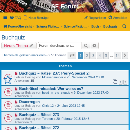
SF-Forum
FAQ
Neue Beiträge
Registrieren
Anmelden
S
Foren-Übersicht
Science Fiction-Forum
Science Fiction, Fantasy und Co.
Buch
Buchquiz
u
Buchquiz
c
Suche
Erweiterte Suche
Neues Thema
h
e
Seite
1
von
14
1
2
3
4
5
14
Themen als gelesen markieren
• 277 Themen
…
Themen
Buchquiz – Rätsel 237: Perry-Special 2!
Letzter Beitrag von
Flossensauger
«
25. September 2024 23:10
Antworten:
15
1
2
Buchrätsel reloaded: Wer weiss es?
Letzter Beitrag von
head_in_the_clouds
«
9. Dezember 2023 17:40
Antworten:
2
Dauerregen
Letzter Beitrag von
Chrisi12
«
24. Juni 2023 12:45
Antworten:
2
Buchquiz – Rätsel 273
Letzter Beitrag von
Torsten
«
20. Februar 2015 12:43
Antworten:
9
Buchquiz – Rätsel 272