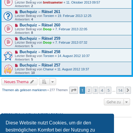
Letzter Beitrag von
breitsameter
«
11. Oktober 2013 09:57
Antworten:
2
Buchquiz – Rätsel 261
Letzter Beitrag von
Torsten
«
19. Februar 2013 12:25
Antworten:
4
Buchquiz – Rätsel 260
Letzter Beitrag von
Doop
«
7. Februar 2013 22:05
Antworten:
8
Buchquiz – Rätsel 259
Letzter Beitrag von
Doop
«
7. Februar 2013 07:32
Antworten:
5
Buchquiz – Rätsel 258
Letzter Beitrag von
Torsten
«
14. August 2012 10:37
Antworten:
5
Buchquiz – Rätsel 257
Letzter Beitrag von
Chanur
«
11. August 2012 19:37
Antworten:
10
Neues Thema
Seite
1
von
14
1
2
3
4
5
14
Themen als gelesen markieren
• 277 Themen
…
Gehe zu
BERECHTIGUNGEN IN DIESEM FORUM
Du
darfst
neue Themen in diesem Forum erstellen.
Diese Website nutzt Cookies, um dir den
Du
darfst
Antworten zu Themen in diesem Forum erstellen.
Du darfst deine Beiträge in diesem Forum
nicht
ändern.
bestmöglichen Komfort bei der Nutzung zu
Du darfst deine Beiträge in diesem Forum
nicht
löschen.