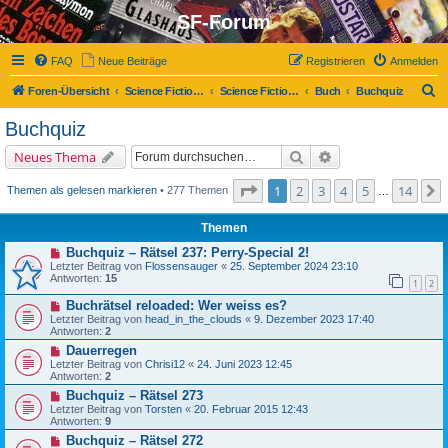
SF-Forum
FAQ
Neue Beiträge
Registrieren
Anmelden
S
Foren-Übersicht
Science Fiction-Forum
Science Fiction, Fantasy und Co.
Buch
Buchquiz
u
Buchquiz
c
Suche
Erweiterte Suche
Neues Thema
h
e
Seite
1
von
14
1
2
3
4
5
14
Themen als gelesen markieren
• 277 Themen
…
Themen
Buchquiz – Rätsel 237: Perry-Special 2!
Letzter Beitrag von
Flossensauger
«
25. September 2024 23:10
Antworten:
15
1
2
Buchrätsel reloaded: Wer weiss es?
Letzter Beitrag von
head_in_the_clouds
«
9. Dezember 2023 17:40
Antworten:
2
Dauerregen
Letzter Beitrag von
Chrisi12
«
24. Juni 2023 12:45
Antworten:
2
Buchquiz – Rätsel 273
Letzter Beitrag von
Torsten
«
20. Februar 2015 12:43
Antworten:
9
Buchquiz – Rätsel 272