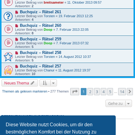
Letzter Beitrag von
breitsameter
«
11. Oktober 2013 09:57
Antworten:
2
Buchquiz – Rätsel 261
Letzter Beitrag von
Torsten
«
19. Februar 2013 12:25
Antworten:
4
Buchquiz – Rätsel 260
Letzter Beitrag von
Doop
«
7. Februar 2013 22:05
Antworten:
8
Buchquiz – Rätsel 259
Letzter Beitrag von
Doop
«
7. Februar 2013 07:32
Antworten:
5
Buchquiz – Rätsel 258
Letzter Beitrag von
Torsten
«
14. August 2012 10:37
Antworten:
5
Buchquiz – Rätsel 257
Letzter Beitrag von
Chanur
«
11. August 2012 19:37
Antworten:
10
Neues Thema
Seite
1
von
14
1
2
3
4
5
14
Themen als gelesen markieren
• 277 Themen
…
Gehe zu
BERECHTIGUNGEN IN DIESEM FORUM
Du
darfst
neue Themen in diesem Forum erstellen.
Diese Website nutzt Cookies, um dir den
Du
darfst
Antworten zu Themen in diesem Forum erstellen.
Du darfst deine Beiträge in diesem Forum
nicht
ändern.
bestmöglichen Komfort bei der Nutzung zu
Du darfst deine Beiträge in diesem Forum
nicht
löschen.