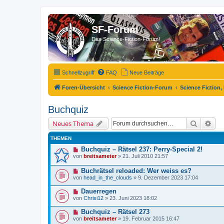
SF-Forum
Das Science-Fiction-Forum!
Schnellzugriff
FAQ
Neue Beiträge
Foren-Übersicht
Science Fiction-Forum
Science Fiction,
Buchquiz
Suche
Erw
Neues Thema
THEMEN
Buchquiz – Rätsel 237: Perry-Special 2!
von
breitsameter
»
21. Juli 2010 21:57
Buchrätsel reloaded: Wer weiss es?
von
head_in_the_clouds
»
9. Dezember 2023 17:04
Dauerregen
von
Chrisi12
»
23. Juni 2023 18:02
Buchquiz – Rätsel 273
von
breitsameter
»
19. Februar 2015 16:47