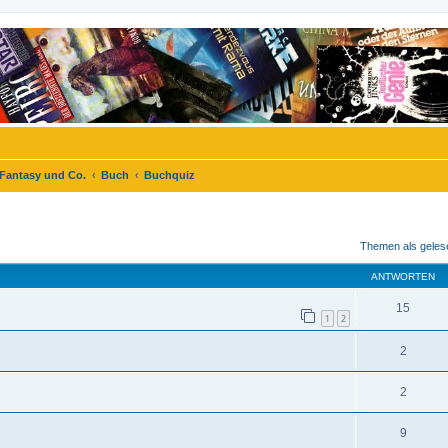
 Fantasy und Co.
Buch
Buchquiz
eiterte Suche
Themen als geles
ANTWORTEN
15
1
2
2
2
9