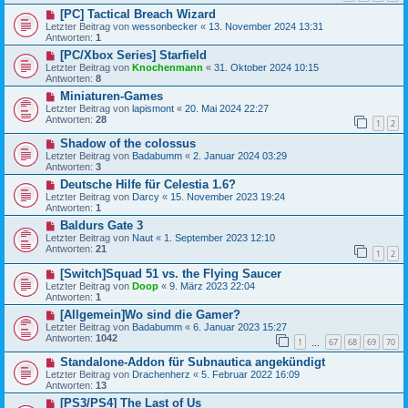
[PC] Tactical Breach Wizard
Letzter Beitrag von
wessonbecker
«
13. November 2024 13:31
Antworten:
1
[PC/Xbox Series] Starfield
Letzter Beitrag von
Knochenmann
«
31. Oktober 2024 10:15
Antworten:
8
Miniaturen-Games
Letzter Beitrag von
lapismont
«
20. Mai 2024 22:27
Antworten:
28
1
2
Shadow of the colossus
Letzter Beitrag von
Badabumm
«
2. Januar 2024 03:29
Antworten:
3
Deutsche Hilfe für Celestia 1.6?
Letzter Beitrag von
Darcy
«
15. November 2023 19:24
Antworten:
1
Baldurs Gate 3
Letzter Beitrag von
Naut
«
1. September 2023 12:10
Antworten:
21
1
2
[Switch]Squad 51 vs. the Flying Saucer
Letzter Beitrag von
Doop
«
9. März 2023 22:04
Antworten:
1
[Allgemein]Wo sind die Gamer?
Letzter Beitrag von
Badabumm
«
6. Januar 2023 15:27
Antworten:
1042
1
67
68
69
70
…
Standalone-Addon für Subnautica angekündigt
Letzter Beitrag von
Drachenherz
«
5. Februar 2022 16:09
Antworten:
13
[PS3/PS4] The Last of Us