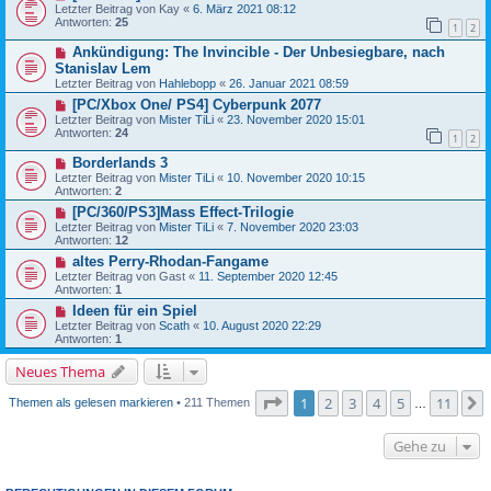
Letzter Beitrag von
Kay
«
6. März 2021 08:12
Antworten:
25
1
2
Ankündigung: The Invincible - Der Unbesiegbare, nach
Stanislav Lem
Letzter Beitrag von
Hahlebopp
«
26. Januar 2021 08:59
[PC/Xbox One/ PS4] Cyberpunk 2077
Letzter Beitrag von
Mister TiLi
«
23. November 2020 15:01
Antworten:
24
1
2
Borderlands 3
Letzter Beitrag von
Mister TiLi
«
10. November 2020 10:15
Antworten:
2
[PC/360/PS3]Mass Effect-Trilogie
Letzter Beitrag von
Mister TiLi
«
7. November 2020 23:03
Antworten:
12
altes Perry-Rhodan-Fangame
Letzter Beitrag von
Gast
«
11. September 2020 12:45
Antworten:
1
Ideen für ein Spiel
Letzter Beitrag von
Scath
«
10. August 2020 22:29
Antworten:
1
Neues Thema
Seite
1
von
11
1
2
3
4
5
11
Themen als gelesen markieren
• 211 Themen
…
Gehe zu