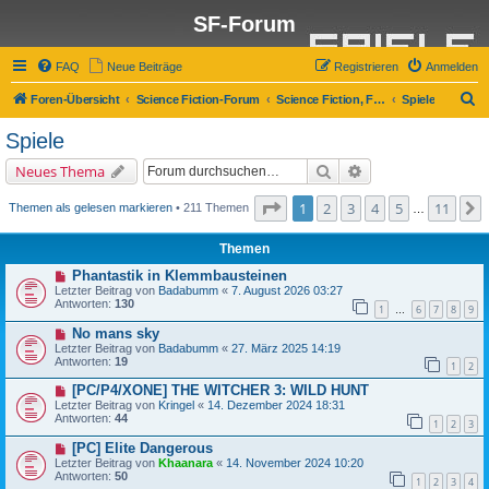
SF-Forum
FAQ
Neue Beiträge
Registrieren
Anmelden
S
Foren-Übersicht
Science Fiction-Forum
Science Fiction, Fantasy und Co.
Spiele
u
Spiele
c
Suche
Erweiterte Suche
Neues Thema
h
e
Seite
1
von
11
1
2
3
4
5
11
Themen als gelesen markieren
• 211 Themen
…
Themen
Phantastik in Klemmbausteinen
Letzter Beitrag von
Badabumm
«
7. August 2026 03:27
Antworten:
130
1
6
7
8
9
…
No mans sky
Letzter Beitrag von
Badabumm
«
27. März 2025 14:19
Antworten:
19
1
2
[PC/P4/XONE] THE WITCHER 3: WILD HUNT
Letzter Beitrag von
Kringel
«
14. Dezember 2024 18:31
Antworten:
44
1
2
3
[PC] Elite Dangerous
Letzter Beitrag von
Khaanara
«
14. November 2024 10:20
Antworten:
50
1
2
3
4