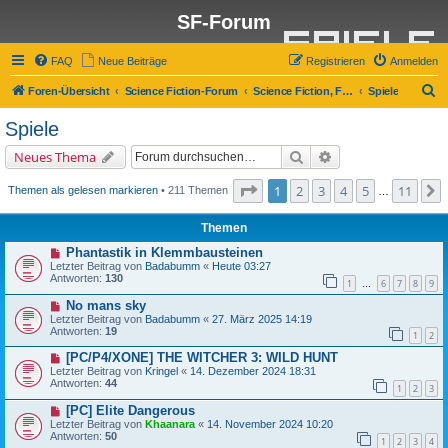
SF-Forum
FAQ
Neue Beiträge
Registrieren
Anmelden
S
Foren-Übersicht
Science Fiction-Forum
Science Fiction, Fantasy und Co.
Spiele
u
Spiele
c
Suche
Erweiterte Suche
Neues Thema
h
e
Seite
1
von
11
1
2
3
4
5
11
Themen als gelesen markieren
• 211 Themen
…
Themen
Phantastik in Klemmbausteinen
Letzter Beitrag von
Badabumm
«
Heute 03:27
Antworten:
130
1
6
7
8
9
…
No mans sky
Letzter Beitrag von
Badabumm
«
27. März 2025 14:19
Antworten:
19
1
2
[PC/P4/XONE] THE WITCHER 3: WILD HUNT
Letzter Beitrag von
Kringel
«
14. Dezember 2024 18:31
Antworten:
44
1
2
3
[PC] Elite Dangerous
Letzter Beitrag von
Khaanara
«
14. November 2024 10:20
Antworten:
50
1
2
3
4