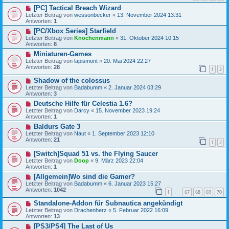
[PC] Tactical Breach Wizard
Letzter Beitrag von
wessonbecker
«
13. November 2024 13:31
Antworten:
1
[PC/Xbox Series] Starfield
Letzter Beitrag von
Knochenmann
«
31. Oktober 2024 10:15
Antworten:
8
Miniaturen-Games
Letzter Beitrag von
lapismont
«
20. Mai 2024 22:27
Antworten:
28
1
2
Shadow of the colossus
Letzter Beitrag von
Badabumm
«
2. Januar 2024 03:29
Antworten:
3
Deutsche Hilfe für Celestia 1.6?
Letzter Beitrag von
Darcy
«
15. November 2023 19:24
Antworten:
1
Baldurs Gate 3
Letzter Beitrag von
Naut
«
1. September 2023 12:10
Antworten:
21
1
2
[Switch]Squad 51 vs. the Flying Saucer
Letzter Beitrag von
Doop
«
9. März 2023 22:04
Antworten:
1
[Allgemein]Wo sind die Gamer?
Letzter Beitrag von
Badabumm
«
6. Januar 2023 15:27
Antworten:
1042
1
67
68
69
70
…
Standalone-Addon für Subnautica angekündigt
Letzter Beitrag von
Drachenherz
«
5. Februar 2022 16:09
Antworten:
13
[PS3/PS4] The Last of Us