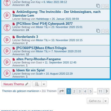
Letzter Beitrag von
Kay
«
6. März 2021 08:12
Antworten:
25
1
2
Ankündigung: The Invincible - Der Unbesiegbare, nach
Stanislav Lem
Letzter Beitrag von
Hahlebopp
«
26. Januar 2021 08:59
[PC/Xbox One/ PS4] Cyberpunk 2077
Letzter Beitrag von
Mister TiLi
«
23. November 2020 15:01
Antworten:
24
1
2
Borderlands 3
Letzter Beitrag von
Mister TiLi
«
10. November 2020 10:15
Antworten:
2
[PC/360/PS3]Mass Effect-Trilogie
Letzter Beitrag von
Mister TiLi
«
7. November 2020 23:03
Antworten:
12
altes Perry-Rhodan-Fangame
Letzter Beitrag von
Gast
«
11. September 2020 12:45
Antworten:
1
Ideen für ein Spiel
Letzter Beitrag von
Scath
«
10. August 2020 22:29
Antworten:
1
Neues Thema
Seite
1
von
11
1
2
3
4
5
11
Themen als gelesen markieren
• 211 Themen
…
Gehe zu