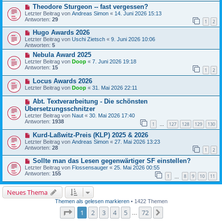
Theodore Sturgeon -- fast vergessen?
Letzter Beitrag von
Andreas Simon
«
14. Juni 2026 15:13
Antworten:
29
1
2
Hugo Awards 2026
Letzter Beitrag von
Uschi Zietsch
«
9. Juni 2026 10:06
Antworten:
5
Nebula Award 2025
Letzter Beitrag von
Doop
«
7. Juni 2026 19:18
Antworten:
15
1
2
Locus Awards 2026
Letzter Beitrag von
Doop
«
31. Mai 2026 22:11
Abt. Textverarbeitung - Die schönsten
Übersetzungsschnitzer
Letzter Beitrag von
Naut
«
30. Mai 2026 17:40
Antworten:
1938
1
127
128
129
130
…
Kurd-Laßwitz-Preis (KLP) 2025 & 2026
Letzter Beitrag von
Andreas Simon
«
27. Mai 2026 13:23
Antworten:
28
1
2
Sollte man das Lesen gegenwärtiger SF einstellen?
Letzter Beitrag von
Flossensauger
«
25. Mai 2026 00:55
Antworten:
155
1
8
9
10
11
…
Neues Thema
Themen als gelesen markieren
• 1422 Themen
Seite
1
von
72
1
2
3
4
5
72
Nächste
…