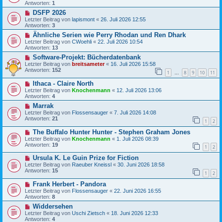
Antworten:
1
DSFP 2026
Letzter Beitrag von
lapismont
«
26. Juli 2026 12:55
Antworten:
3
Ähnliche Serien wie Perry Rhodan und Ren Dhark
Letzter Beitrag von
CWoehli
«
22. Juli 2026 10:54
Antworten:
13
Software-Projekt: Bücherdatenbank
Letzter Beitrag von
breitsameter
«
16. Juli 2026 15:58
Antworten:
152
1
8
9
10
11
…
Ithaca - Claire North
Letzter Beitrag von
Knochenmann
«
12. Juli 2026 13:06
Antworten:
4
Marrak
Letzter Beitrag von
Flossensauger
«
7. Juli 2026 14:08
Antworten:
21
1
2
The Buffalo Hunter Hunter - Stephen Graham Jones
Letzter Beitrag von
Knochenmann
«
1. Juli 2026 08:39
Antworten:
19
1
2
Ursula K. Le Guin Prize for Fiction
Letzter Beitrag von
Raeuber Kneissl
«
30. Juni 2026 18:58
Antworten:
15
1
2
Frank Herbert - Pandora
Letzter Beitrag von
Flossensauger
«
22. Juni 2026 16:55
Antworten:
8
Widdersehen
Letzter Beitrag von
Uschi Zietsch
«
18. Juni 2026 12:33
Antworten:
4