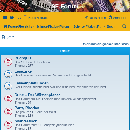
SF-Forum
FAQ
Neue Beiträge
Registrieren
Anmelden
S
Foren-Übersicht
Science Fiction-Forum
Science Fiction, Fantasy und Co.
Buch
u
Buch
c
Unterforen als gelesen markieren
h
Forum
e
Buchquiz
Das SF-Fan.de-Buchquiz!
Themen:
277
Lesezirkel
Hier lesen wir gemeinsam Romane und Kurzgeschichten!
Leseempfehlungen
Stell Deinen Buchtip kurz vor und diskutiere mit anderen darüber!
Dune – Der Wüstenplanet
Das Forum für alle Themen rund um den Wüstenplaneten!
Themen:
34
Perry Rhodan
Die größte SF-Serie der Welt!
Themen:
219
phantastisch!
Das Forum zum SF-Magazin
phantastisch!
Themen:
87