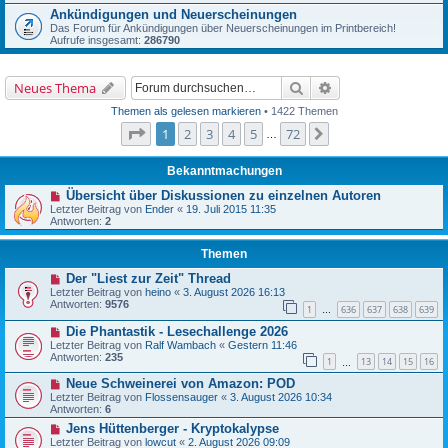
Ankündigungen und Neuerscheinungen
Das Forum für Ankündigungen über Neuerscheinungen im Printbereich!
Aufrufe insgesamt:
286790
Suche
Erweiterte Suche
Neues Thema
Themen als gelesen markieren
• 1422 Themen
Seite
1
von
72
1
2
3
4
5
72
Nächste
…
Bekanntmachungen
Übersicht über Diskussionen zu einzelnen Autoren
Letzter Beitrag von
Ender
«
19. Juli 2015 11:35
Antworten:
2
Themen
Der "Liest zur Zeit" Thread
Letzter Beitrag von
heino
«
3. August 2026 16:13
Antworten:
9576
1
636
637
638
639
…
Die Phantastik - Lesechallenge 2026
Letzter Beitrag von
Ralf Wambach
«
Gestern 11:46
Antworten:
235
1
13
14
15
16
…
Neue Schweinerei von Amazon: POD
Letzter Beitrag von
Flossensauger
«
3. August 2026 10:34
Antworten:
6
Jens Hüttenberger - Kryptokalypse
Letzter Beitrag von
lowcut
«
2. August 2026 09:09