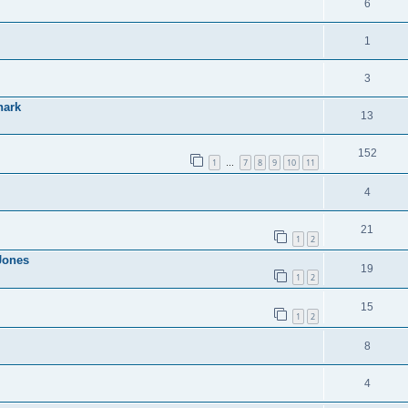
6
1
3
hark
13
152
1
7
8
9
10
11
…
4
21
1
2
Jones
19
1
2
15
1
2
8
4