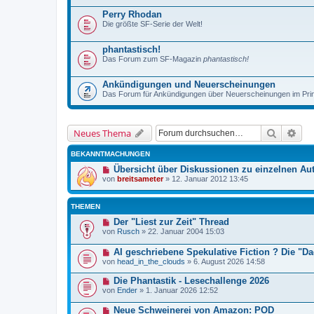
Perry Rhodan
Die größte SF-Serie der Welt!
phantastisch!
Das Forum zum SF-Magazin
phantastisch!
Ankündigungen und Neuerscheinungen
Das Forum für Ankündigungen über Neuerscheinungen im Prin
Suche
Erw
Neues Thema
BEKANNTMACHUNGEN
Übersicht über Diskussionen zu einzelnen Au
von
breitsameter
»
12. Januar 2012 13:45
THEMEN
Der "Liest zur Zeit" Thread
von
Rusch
»
22. Januar 2004 15:03
AI geschriebene Spekulative Fiction ? Die "
von
head_in_the_clouds
»
6. August 2026 14:58
Die Phantastik - Lesechallenge 2026
von
Ender
»
1. Januar 2026 12:52
Neue Schweinerei von Amazon: POD