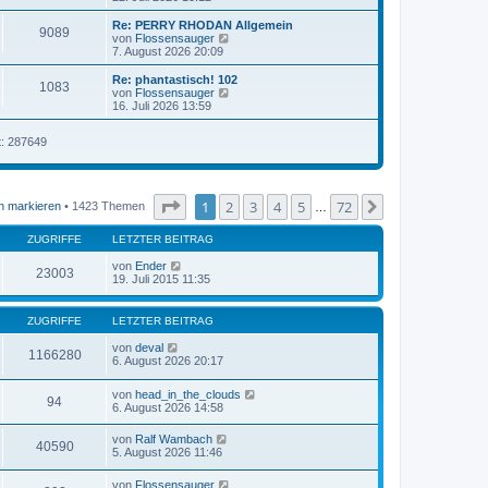
u
a
e
g
Re: PERRY RHODAN Allgemein
9089
s
N
von
Flossensauger
t
e
7. August 2026 20:09
e
u
r
e
Re: phantastisch! 102
1083
B
s
N
von
Flossensauger
e
t
e
16. Juli 2026 13:59
i
e
u
t
r
e
r
t: 287649
B
s
a
e
t
g
i
e
t
r
r
B
Seite
1
von
72
1
2
3
4
5
72
Nächste
n markieren
• 1423 Themen
a
…
e
g
i
t
ZUGRIFFE
LETZTER BEITRAG
r
a
von
Ender
23003
g
19. Juli 2015 11:35
ZUGRIFFE
LETZTER BEITRAG
von
deval
1166280
6. August 2026 20:17
von
head_in_the_clouds
94
6. August 2026 14:58
von
Ralf Wambach
40590
5. August 2026 11:46
von
Flossensauger