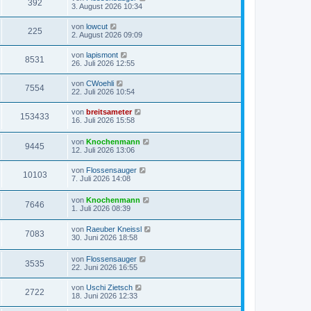
392
3. August 2026 10:34
von
lowcut
225
2. August 2026 09:09
von
lapismont
8531
26. Juli 2026 12:55
von
CWoehli
7554
22. Juli 2026 10:54
von
breitsameter
153433
16. Juli 2026 15:58
von
Knochenmann
9445
12. Juli 2026 13:06
von
Flossensauger
10103
7. Juli 2026 14:08
von
Knochenmann
7646
1. Juli 2026 08:39
von
Raeuber Kneissl
7083
30. Juni 2026 18:58
von
Flossensauger
3535
22. Juni 2026 16:55
von
Uschi Zietsch
2722
18. Juni 2026 12:33