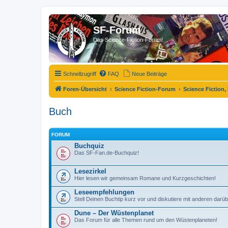
SF-Forum
Das Science-Fiction-Forum!
Schnellzugriff
FAQ
Neue Beiträge
Foren-Übersicht
Science Fiction-Forum
Science Fiction,
Buch
FORUM
Buchquiz
Das SF-Fan.de-Buchquiz!
Lesezirkel
Hier lesen wir gemeinsam Romane und Kurzgeschichten!
Leseempfehlungen
Stell Deinen Buchtip kurz vor und diskutiere mit anderen darüb
Dune – Der Wüstenplanet
Das Forum für alle Themen rund um den Wüstenplaneten!