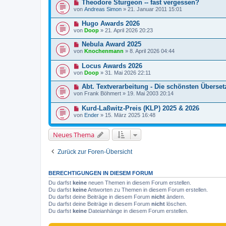
Theodore Sturgeon -- fast vergessen?
von
Andreas Simon
»
21. Januar 2011 15:01
Hugo Awards 2026
von
Doop
»
21. April 2026 20:23
Nebula Award 2025
von
Knochenmann
»
8. April 2026 04:44
Locus Awards 2026
von
Doop
»
31. Mai 2026 22:11
Abt. Textverarbeitung - Die schönsten Überse
von
Frank Böhmert
»
19. Mai 2003 20:14
Kurd-Laßwitz-Preis (KLP) 2025 & 2026
von
Ender
»
15. März 2025 16:48
Neues Thema
Zurück zur Foren-Übersicht
BERECHTIGUNGEN IN DIESEM FORUM
Du darfst
keine
neuen Themen in diesem Forum erstellen.
Du darfst
keine
Antworten zu Themen in diesem Forum erstellen.
Du darfst deine Beiträge in diesem Forum
nicht
ändern.
Du darfst deine Beiträge in diesem Forum
nicht
löschen.
Du darfst
keine
Dateianhänge in diesem Forum erstellen.