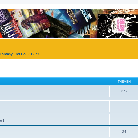
 Fantasy und Co.
Buch
THEMEN
277
er!
34