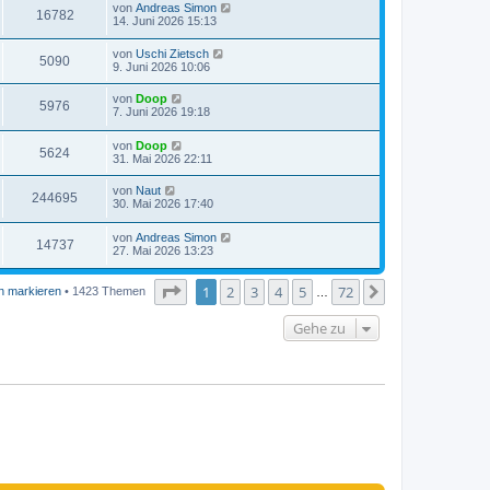
von
Andreas Simon
16782
14. Juni 2026 15:13
von
Uschi Zietsch
5090
9. Juni 2026 10:06
von
Doop
5976
7. Juni 2026 19:18
von
Doop
5624
31. Mai 2026 22:11
von
Naut
244695
30. Mai 2026 17:40
von
Andreas Simon
14737
27. Mai 2026 13:23
Seite
1
von
72
1
2
3
4
5
72
Nächste
n markieren
• 1423 Themen
…
Gehe zu