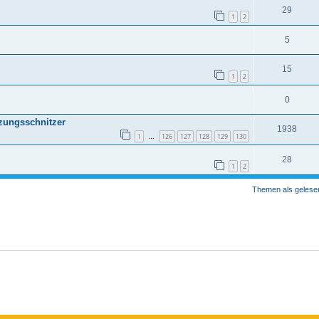
29
1
2
5
15
1
2
0
tzungsschnitzer
1938
1
126
127
128
129
130
…
28
1
2
Themen als gelese