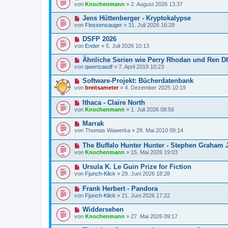
von
Knochenmann
»
2. August 2026 13:37
Jens Hüttenberger - Kryptokalypse
von
Flossensauger
»
31. Juli 2026 16:29
DSFP 2026
von
Ender
»
5. Juli 2026 10:13
Ähnliche Serien wie Perry Rhodan und Ren D
von
qwertzasdf
»
7. April 2019 10:23
Software-Projekt: Bücherdatenbank
von
breitsameter
»
4. Dezember 2025 10:19
Ithaca - Claire North
von
Knochenmann
»
1. Juli 2026 08:56
Marrak
von
Thomas Wawerka
»
29. Mai 2010 09:14
The Buffalo Hunter Hunter - Stephen Graham 
von
Knochenmann
»
15. Mai 2026 19:03
Ursula K. Le Guin Prize for Fiction
von
Fjunch-Klick
»
29. Juni 2026 18:28
Frank Herbert - Pandora
von
Fjunch-Klick
»
21. Juni 2026 17:22
Widdersehen
von
Knochenmann
»
27. Mai 2026 09:17