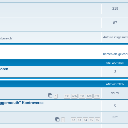
219
87
Aufrufe insgesam
tbereich!
eiterte Suche
Themen als gelese
ANTWORTEN
toren
2
ANTWORTEN
9579
1
635
636
637
638
639
…
Daggermouth" Kontroverse
0
235
1
12
13
14
15
16
…