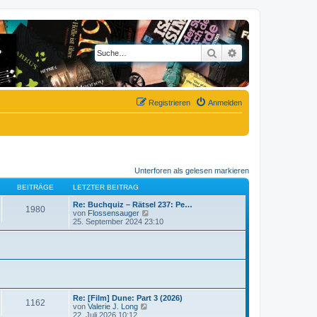
Suche
Erweiterte Suche
Registrieren
Anmelden
Unterforen als gelesen markieren
BEITRÄGE
LETZTER BEITRAG
Re: Buchquiz – Rätsel 237: Pe…
1980
N
von
Flossensauger
e
25. September 2024 23:10
u
e
s
t
e
r
B
e
i
Re: [Film] Dune: Part 3 (2026)
1162
N
t
von
Valerie J. Long
e
r
22. Juli 2026 10:12