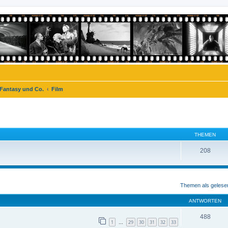
 Fantasy und Co.
Film
THEMEN
208
eiterte Suche
Themen als gelese
ANTWORTEN
488
1
29
30
31
32
33
…