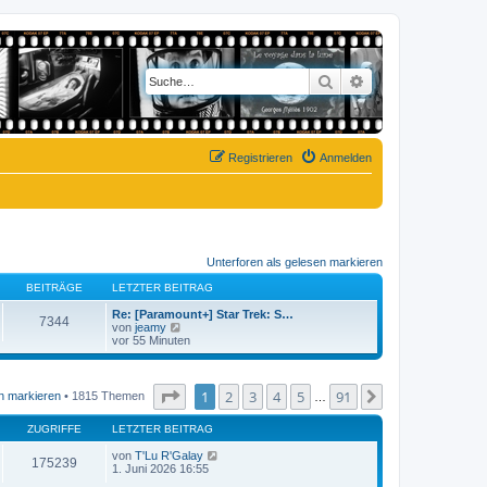
Suche
Erweiterte Suche
Registrieren
Anmelden
Unterforen als gelesen markieren
BEITRÄGE
LETZTER BEITRAG
Re: [Paramount+] Star Trek: S…
7344
N
von
jeamy
e
vor 55 Minuten
u
e
s
t
Seite
1
von
91
1
2
3
4
5
91
Nächste
n markieren
• 1815 Themen
…
e
r
ZUGRIFFE
LETZTER BEITRAG
B
e
von
T'Lu R'Galay
i
175239
1. Juni 2026 16:55
t
r