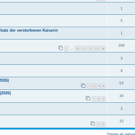
1
5
chatz der verstorbenen Kaiserin
1
200
1
10
11
12
13
14
…
3
9
2026)
53
1
2
3
4
(2026)
34
1
2
3
3
15
1
2
Themen als gelese