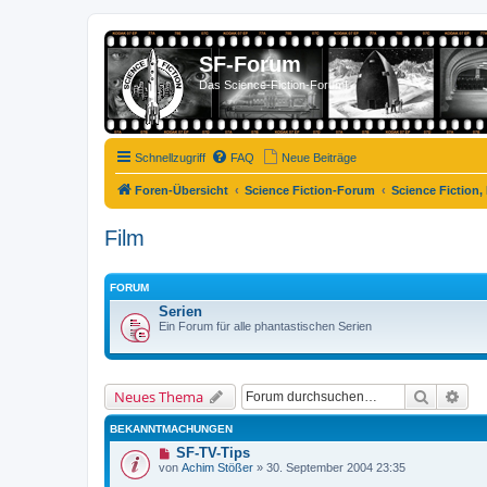
SF-Forum
Das Science-Fiction-Forum!
Schnellzugriff
FAQ
Neue Beiträge
Foren-Übersicht
Science Fiction-Forum
Science Fiction,
Film
FORUM
Serien
Ein Forum für alle phantastischen Serien
Suche
Erw
Neues Thema
BEKANNTMACHUNGEN
SF-TV-Tips
von
Achim Stößer
»
30. September 2004 23:35