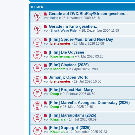
THEMEN
Gerade auf DVD/BluRay/Stream gesehen...
von
heino
»
23. November 2009 13:15
Gerade im Kino gesehen...
von
Shock Wave Rider
»
18. Dezember 2004 11:59
[Film] Spider-Man: Brand New Day
von
breitsameter
»
18. März 2026 13:08
[Film] Die Odyssee
von
Knochenmann
»
7. Mai 2026 03:15
[Film] Clayface (2026)
von
Khaanara
»
23. April 2026 07:00
Jumanji: Open World
von
breitsameter
»
29. Juli 2026 10:00
[Film] Project Hail Mary
von
Doop
»
9. Februar 2026 06:39
[Film] Marvel‘s Avengers: Doomsday (2026)
von
Doop
»
26. März 2025 22:48
[Film] Marsupilami (2026)
von
Khaanara
»
14. Juli 2026 08:09
[Film] Supergirl (2026)
von
Khaanara
»
12. Dezember 2025 07:23