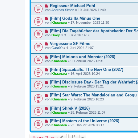
Regisseur Michael Pohl
von
Andreas Simon
»
10. Juli 2026 11:40
[Film] Godzilla Minus One
von
Khaanara
»
17. November 2023 11:30
[Film] Die Tagebücher der Apothekerin: Der S
von
Doop
»
3. Juli 2026 14:56
Vergessene SF-Filme
von
Gast09
»
4. Juni 2024 21:07
[Film] Minions und Monster (2026)
von
Khaanara
»
9. Februar 2026 13:31
[Film] Spaceballs: The New One (2027)
von
Khaanara
»
16. April 2026 10:24
[Film] Disclosure Day - Der Tag der Wahrheit (
von
Khaanara
»
9. Februar 2026 13:21
[Film] Star Wars: The Mandalorian and Grogu 
von
Khaanara
»
9. Februar 2026 10:23
[Film] Shrek V (2026)
von
Khaanara
»
28. Februar 2025 11:07
[Film] Masters of the Universe (2026)
von
Khaanara
»
23. Januar 2026 08:17
Neues Thema