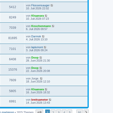
von
Flossensauger
5412
10. Juli 2026 22:02
von
Khaanara
8249
10. Juli 2026 07:23
von
Knochenmann
7039
6. Juli 2026 09:57
von
Darmok
81695
4. Juli 2026 13:10
von
lapismont
7101
3. Juli 2026 09:24
von
Doop
6408
28. Juni 2026 21:30
von
Doop
15376
22. Juni 2026 20:08
von
Jorge.
7609
18. Juni 2026 12:10
von
Khaanara
5805
16. Juni 2026 18:32
von
breitsameter
6991
14. Juni 2026 13:43
Seite
1
von
91
1
2
3
4
5
91
Nächste
n markieren
• 1815 Themen
…