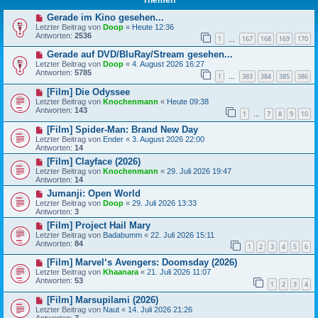
Gerade im Kino gesehen...
Letzter Beitrag von
Doop
«
Heute 12:36
Antworten:
2536
1
167
168
169
170
…
Gerade auf DVD/BluRay/Stream gesehen...
Letzter Beitrag von
Doop
«
4. August 2026 16:27
Antworten:
5785
1
383
384
385
386
…
[Film] Die Odyssee
Letzter Beitrag von
Knochenmann
«
Heute 09:38
Antworten:
143
1
7
8
9
10
…
[Film] Spider-Man: Brand New Day
Letzter Beitrag von
Ender
«
3. August 2026 22:00
Antworten:
14
[Film] Clayface (2026)
Letzter Beitrag von
Knochenmann
«
29. Juli 2026 19:47
Antworten:
14
Jumanji: Open World
Letzter Beitrag von
Doop
«
29. Juli 2026 13:33
Antworten:
3
[Film] Project Hail Mary
Letzter Beitrag von
Badabumm
«
22. Juli 2026 15:11
Antworten:
84
1
2
3
4
5
6
[Film] Marvel‘s Avengers: Doomsday (2026)
Letzter Beitrag von
Khaanara
«
21. Juli 2026 11:07
Antworten:
53
1
2
3
4
[Film] Marsupilami (2026)
Letzter Beitrag von
Naut
«
14. Juli 2026 21:26
Antworten:
7