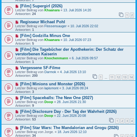
[Film] Supergirl (2026)
Letzter Beitrag von
Khaanara
«
13. Juli 2026 14:20
Antworten:
24
1
2
Regisseur Michael Pohl
Letzter Beitrag von
Flossensauger
«
10. Juli 2026 22:02
Antworten:
1
[Film] Godzilla Minus One
Letzter Beitrag von
Khaanara
«
10. Juli 2026 07:23
Antworten:
5
[Film] Die Tagebücher der Apothekerin: Der Schatz der
verstorbenen Kaiserin
Letzter Beitrag von
Knochenmann
«
6. Juli 2026 09:57
Antworten:
1
Vergessene SF-Filme
Letzter Beitrag von
Darmok
«
4. Juli 2026 13:10
Antworten:
200
1
11
12
13
14
…
[Film] Minions und Monster (2026)
Letzter Beitrag von
lapismont
«
3. Juli 2026 09:24
Antworten:
3
[Film] Spaceballs: The New One (2027)
Letzter Beitrag von
Doop
«
28. Juni 2026 21:30
Antworten:
9
[Film] Disclosure Day - Der Tag der Wahrheit (2026)
Letzter Beitrag von
Doop
«
22. Juni 2026 20:08
Antworten:
53
1
2
3
4
[Film] Star Wars: The Mandalorian and Grogu (2026)
Letzter Beitrag von
Jorge.
«
18. Juni 2026 12:10
Antworten:
34
1
2
3