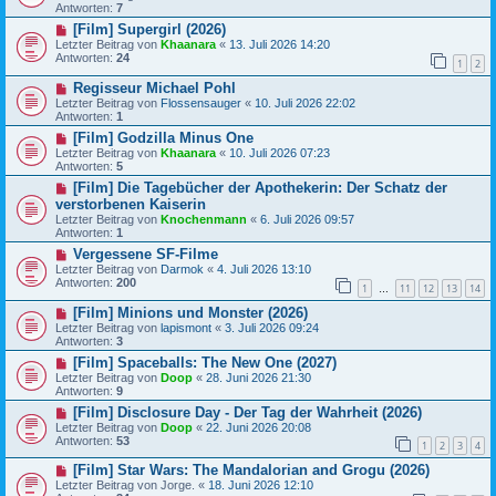
Antworten:
7
[Film] Supergirl (2026)
Letzter Beitrag von
Khaanara
«
13. Juli 2026 14:20
Antworten:
24
1
2
Regisseur Michael Pohl
Letzter Beitrag von
Flossensauger
«
10. Juli 2026 22:02
Antworten:
1
[Film] Godzilla Minus One
Letzter Beitrag von
Khaanara
«
10. Juli 2026 07:23
Antworten:
5
[Film] Die Tagebücher der Apothekerin: Der Schatz der
verstorbenen Kaiserin
Letzter Beitrag von
Knochenmann
«
6. Juli 2026 09:57
Antworten:
1
Vergessene SF-Filme
Letzter Beitrag von
Darmok
«
4. Juli 2026 13:10
Antworten:
200
1
11
12
13
14
…
[Film] Minions und Monster (2026)
Letzter Beitrag von
lapismont
«
3. Juli 2026 09:24
Antworten:
3
[Film] Spaceballs: The New One (2027)
Letzter Beitrag von
Doop
«
28. Juni 2026 21:30
Antworten:
9
[Film] Disclosure Day - Der Tag der Wahrheit (2026)
Letzter Beitrag von
Doop
«
22. Juni 2026 20:08
Antworten:
53
1
2
3
4
[Film] Star Wars: The Mandalorian and Grogu (2026)
Letzter Beitrag von
Jorge.
«
18. Juni 2026 12:10