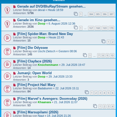
Gerade auf DVD/BluRay/Stream gesehen...
Letzter Beitrag von
deval
«
Heute 18:59
Antworten:
5796
1
384
385
386
387
…
Gerade im Kino gesehen...
Letzter Beitrag von
Doop
«
6. August 2026 12:36
Antworten:
2536
1
167
168
169
170
…
[Film] Spider-Man: Brand New Day
Letzter Beitrag von
Doop
«
Heute 22:43
Antworten:
15
1
2
[Film] Die Odyssee
Letzter Beitrag von
Uschi Zietsch
«
Gestern 08:06
Antworten:
145
1
7
8
9
10
…
[Film] Clayface (2026)
Letzter Beitrag von
Knochenmann
«
29. Juli 2026 19:47
Antworten:
14
Jumanji: Open World
Letzter Beitrag von
Doop
«
29. Juli 2026 13:33
Antworten:
3
[Film] Project Hail Mary
Letzter Beitrag von
Badabumm
«
22. Juli 2026 15:11
Antworten:
84
1
2
3
4
5
6
[Film] Marvel‘s Avengers: Doomsday (2026)
Letzter Beitrag von
Khaanara
«
21. Juli 2026 11:07
Antworten:
53
1
2
3
4
[Film] Marsupilami (2026)
Letzter Beitrag von
Naut
«
14. Juli 2026 21:26