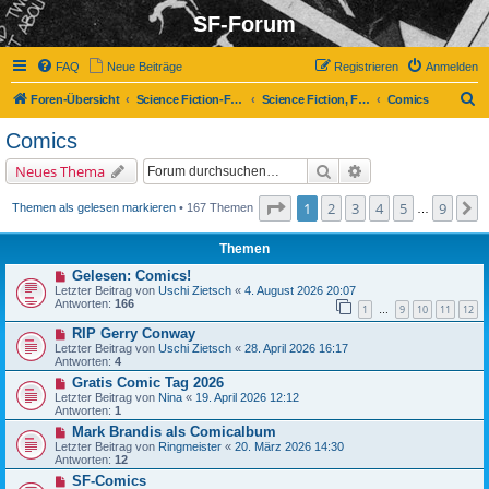
SF-Forum
FAQ
Neue Beiträge
Registrieren
Anmelden
S
Foren-Übersicht
Science Fiction-Forum
Science Fiction, Fantasy und Co.
Comics
u
Comics
c
Suche
Erweiterte Suche
Neues Thema
h
e
Seite
1
von
9
1
2
3
4
5
9
N
Themen als gelesen markieren
• 167 Themen
…
Themen
Gelesen: Comics!
Letzter Beitrag von
Uschi Zietsch
«
4. August 2026 20:07
Antworten:
166
1
9
10
11
12
…
RIP Gerry Conway
Letzter Beitrag von
Uschi Zietsch
«
28. April 2026 16:17
Antworten:
4
Gratis Comic Tag 2026
Letzter Beitrag von
Nina
«
19. April 2026 12:12
Antworten:
1
Mark Brandis als Comicalbum
Letzter Beitrag von
Ringmeister
«
20. März 2026 14:30
Antworten:
12
SF-Comics