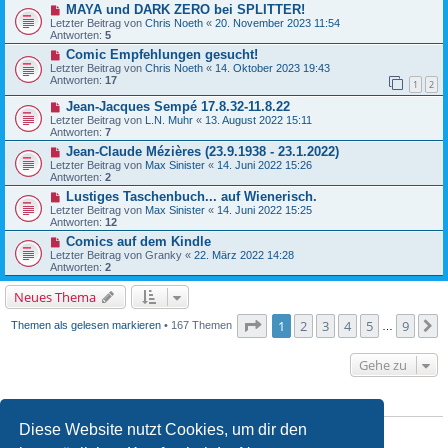
MAYA und DARK ZERO bei SPLITTER!
Letzter Beitrag von
Chris Noeth
«
20. November 2023 11:54
Antworten:
5
Comic Empfehlungen gesucht!
Letzter Beitrag von
Chris Noeth
«
14. Oktober 2023 19:43
Antworten:
17
1
2
Jean-Jacques Sempé 17.8.32-11.8.22
Letzter Beitrag von
L.N. Muhr
«
13. August 2022 15:11
Antworten:
7
Jean-Claude Mézières (23.9.1938 - 23.1.2022)
Letzter Beitrag von
Max Sinister
«
14. Juni 2022 15:26
Antworten:
2
Lustiges Taschenbuch... auf Wienerisch.
Letzter Beitrag von
Max Sinister
«
14. Juni 2022 15:25
Antworten:
12
Comics auf dem Kindle
Letzter Beitrag von
Granky
«
22. März 2022 14:28
Antworten:
2
Neues Thema
Seite
1
von
9
1
2
3
4
5
9
N
Themen als gelesen markieren
• 167 Themen
…
Gehe zu
BERECHTIGUNGEN IN DIESEM FORUM
Diese Website nutzt Cookies, um dir den
Du
darfst
neue Themen in diesem Forum erstellen.
Du
darfst
Antworten zu Themen in diesem Forum erstellen.