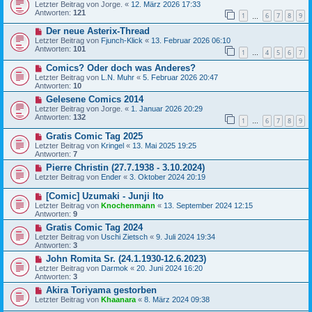
Letzter Beitrag von
Jorge.
«
12. März 2026 17:33
Antworten:
121
1
6
7
8
9
…
Der neue Asterix-Thread
Letzter Beitrag von
Fjunch-Klick
«
13. Februar 2026 06:10
Antworten:
101
1
4
5
6
7
…
Comics? Oder doch was Anderes?
Letzter Beitrag von
L.N. Muhr
«
5. Februar 2026 20:47
Antworten:
10
Gelesene Comics 2014
Letzter Beitrag von
Jorge.
«
1. Januar 2026 20:29
Antworten:
132
1
6
7
8
9
…
Gratis Comic Tag 2025
Letzter Beitrag von
Kringel
«
13. Mai 2025 19:25
Antworten:
7
Pierre Christin (27.7.1938 - 3.10.2024)
Letzter Beitrag von
Ender
«
3. Oktober 2024 20:19
[Comic] Uzumaki - Junji Ito
Letzter Beitrag von
Knochenmann
«
13. September 2024 12:15
Antworten:
9
Gratis Comic Tag 2024
Letzter Beitrag von
Uschi Zietsch
«
9. Juli 2024 19:34
Antworten:
3
John Romita Sr. (24.1.1930-12.6.2023)
Letzter Beitrag von
Darmok
«
20. Juni 2024 16:20
Antworten:
3
Akira Toriyama gestorben
Letzter Beitrag von
Khaanara
«
8. März 2024 09:38