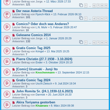
Letzter Beitrag von
Jorge.
«
12. März 2026 17:33
Antworten:
121
1
6
7
8
9
…
Der neue Asterix-Thread
Letzter Beitrag von
Fjunch-Klick
«
13. Februar 2026 06:10
Antworten:
101
1
4
5
6
7
…
Comics? Oder doch was Anderes?
Letzter Beitrag von
L.N. Muhr
«
5. Februar 2026 20:47
Antworten:
10
Gelesene Comics 2014
Letzter Beitrag von
Jorge.
«
1. Januar 2026 20:29
Antworten:
132
1
6
7
8
9
…
Gratis Comic Tag 2025
Letzter Beitrag von
Kringel
«
13. Mai 2025 19:25
Antworten:
7
Pierre Christin (27.7.1938 - 3.10.2024)
Letzter Beitrag von
Ender
«
3. Oktober 2024 20:19
[Comic] Uzumaki - Junji Ito
Letzter Beitrag von
Knochenmann
«
13. September 2024 12:15
Antworten:
9
Gratis Comic Tag 2024
Letzter Beitrag von
Uschi Zietsch
«
9. Juli 2024 19:34
Antworten:
3
John Romita Sr. (24.1.1930-12.6.2023)
Letzter Beitrag von
Darmok
«
20. Juni 2024 16:20
Antworten:
3
Akira Toriyama gestorben
Letzter Beitrag von
Khaanara
«
8. März 2024 09:38