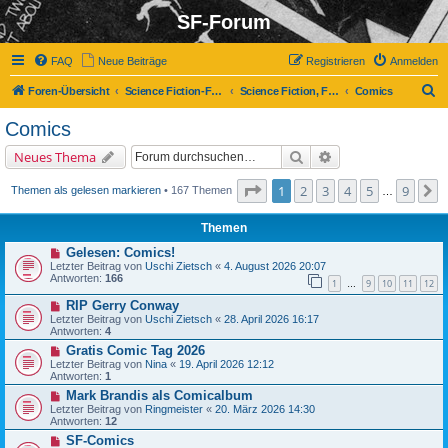
SF-Forum
FAQ
Neue Beiträge
Registrieren
Anmelden
S
Foren-Übersicht
Science Fiction-Forum
Science Fiction, Fantasy und Co.
Comics
u
Comics
c
Suche
Erweiterte Suche
Neues Thema
h
e
Seite
1
von
9
1
2
3
4
5
9
N
Themen als gelesen markieren
• 167 Themen
…
Themen
Gelesen: Comics!
Letzter Beitrag von
Uschi Zietsch
«
4. August 2026 20:07
Antworten:
166
1
9
10
11
12
…
RIP Gerry Conway
Letzter Beitrag von
Uschi Zietsch
«
28. April 2026 16:17
Antworten:
4
Gratis Comic Tag 2026
Letzter Beitrag von
Nina
«
19. April 2026 12:12
Antworten:
1
Mark Brandis als Comicalbum
Letzter Beitrag von
Ringmeister
«
20. März 2026 14:30
Antworten:
12
SF-Comics