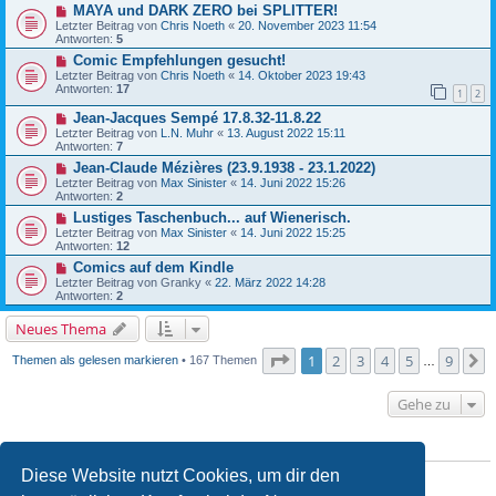
MAYA und DARK ZERO bei SPLITTER!
Letzter Beitrag von
Chris Noeth
«
20. November 2023 11:54
Antworten:
5
Comic Empfehlungen gesucht!
Letzter Beitrag von
Chris Noeth
«
14. Oktober 2023 19:43
Antworten:
17
1
2
Jean-Jacques Sempé 17.8.32-11.8.22
Letzter Beitrag von
L.N. Muhr
«
13. August 2022 15:11
Antworten:
7
Jean-Claude Mézières (23.9.1938 - 23.1.2022)
Letzter Beitrag von
Max Sinister
«
14. Juni 2022 15:26
Antworten:
2
Lustiges Taschenbuch... auf Wienerisch.
Letzter Beitrag von
Max Sinister
«
14. Juni 2022 15:25
Antworten:
12
Comics auf dem Kindle
Letzter Beitrag von
Granky
«
22. März 2022 14:28
Antworten:
2
Neues Thema
Seite
1
von
9
1
2
3
4
5
9
N
Themen als gelesen markieren
• 167 Themen
…
Gehe zu
BERECHTIGUNGEN IN DIESEM FORUM
Diese Website nutzt Cookies, um dir den
Du
darfst
neue Themen in diesem Forum erstellen.
Du
darfst
Antworten zu Themen in diesem Forum erstellen.