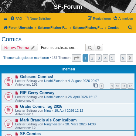
SF-Forum
FAQ
Neue Beiträge
Registrieren
Anmelden
S
Foren-Übersicht
Science Fiction-Forum
Science Fiction, Fantasy und Co.
Comics
u
Comics
c
Suche
Erweiterte Suche
Neues Thema
h
e
Seite
1
von
9
1
2
3
4
5
9
N
Themen als gelesen markieren
• 167 Themen
…
Themen
Gelesen: Comics!
Letzter Beitrag von
Uschi Zietsch
«
4. August 2026 20:07
Antworten:
166
1
9
10
11
12
…
RIP Gerry Conway
Letzter Beitrag von
Uschi Zietsch
«
28. April 2026 16:17
Antworten:
4
Gratis Comic Tag 2026
Letzter Beitrag von
Nina
«
19. April 2026 12:12
Antworten:
1
Mark Brandis als Comicalbum
Letzter Beitrag von
Ringmeister
«
20. März 2026 14:30
Antworten:
12
SF-Comics