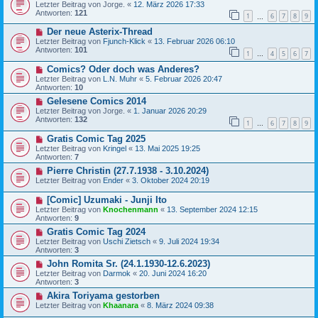
Letzter Beitrag von
Jorge.
«
12. März 2026 17:33
Antworten:
121
1
6
7
8
9
…
Der neue Asterix-Thread
Letzter Beitrag von
Fjunch-Klick
«
13. Februar 2026 06:10
Antworten:
101
1
4
5
6
7
…
Comics? Oder doch was Anderes?
Letzter Beitrag von
L.N. Muhr
«
5. Februar 2026 20:47
Antworten:
10
Gelesene Comics 2014
Letzter Beitrag von
Jorge.
«
1. Januar 2026 20:29
Antworten:
132
1
6
7
8
9
…
Gratis Comic Tag 2025
Letzter Beitrag von
Kringel
«
13. Mai 2025 19:25
Antworten:
7
Pierre Christin (27.7.1938 - 3.10.2024)
Letzter Beitrag von
Ender
«
3. Oktober 2024 20:19
[Comic] Uzumaki - Junji Ito
Letzter Beitrag von
Knochenmann
«
13. September 2024 12:15
Antworten:
9
Gratis Comic Tag 2024
Letzter Beitrag von
Uschi Zietsch
«
9. Juli 2024 19:34
Antworten:
3
John Romita Sr. (24.1.1930-12.6.2023)
Letzter Beitrag von
Darmok
«
20. Juni 2024 16:20
Antworten:
3
Akira Toriyama gestorben
Letzter Beitrag von
Khaanara
«
8. März 2024 09:38