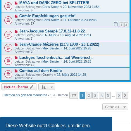
MAYA und DARK ZERO bei SPLITTER!
Letzter Beitrag von
Chris Noeth
«
20. November 2023 11:54
Antworten:
5
Comic Empfehlungen gesucht!
Letzter Beitrag von
Chris Noeth
«
14. Oktober 2023 19:43
Antworten:
17
1
2
Jean-Jacques Sempé 17.8.32-11.8.22
Letzter Beitrag von
L.N. Muhr
«
13. August 2022 15:11
Antworten:
7
Jean-Claude Mézières (23.9.1938 - 23.1.2022)
Letzter Beitrag von
Max Sinister
«
14. Juni 2022 15:26
Antworten:
2
Lustiges Taschenbuch... auf Wienerisch.
Letzter Beitrag von
Max Sinister
«
14. Juni 2022 15:25
Antworten:
12
Comics auf dem Kindle
Letzter Beitrag von
Granky
«
22. März 2022 14:28
Antworten:
2
Neues Thema
Seite
1
von
9
1
2
3
4
5
9
N
Themen als gelesen markieren
• 167 Themen
…
Gehe zu
BERECHTIGUNGEN IN DIESEM FORUM
Diese Website nutzt Cookies, um dir den
Du
darfst
neue Themen in diesem Forum erstellen.
Du
darfst
Antworten zu Themen in diesem Forum erstellen.