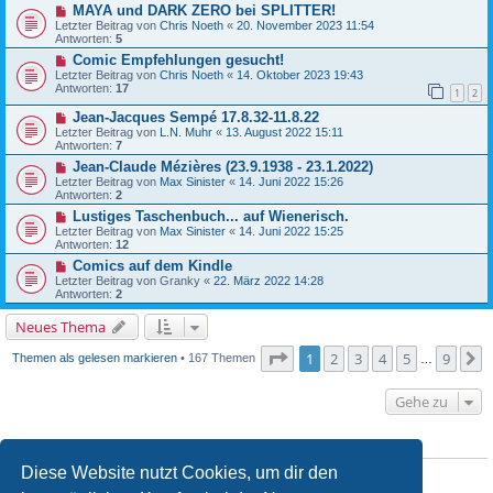
MAYA und DARK ZERO bei SPLITTER!
Letzter Beitrag von
Chris Noeth
«
20. November 2023 11:54
Antworten:
5
Comic Empfehlungen gesucht!
Letzter Beitrag von
Chris Noeth
«
14. Oktober 2023 19:43
Antworten:
17
1
2
Jean-Jacques Sempé 17.8.32-11.8.22
Letzter Beitrag von
L.N. Muhr
«
13. August 2022 15:11
Antworten:
7
Jean-Claude Mézières (23.9.1938 - 23.1.2022)
Letzter Beitrag von
Max Sinister
«
14. Juni 2022 15:26
Antworten:
2
Lustiges Taschenbuch... auf Wienerisch.
Letzter Beitrag von
Max Sinister
«
14. Juni 2022 15:25
Antworten:
12
Comics auf dem Kindle
Letzter Beitrag von
Granky
«
22. März 2022 14:28
Antworten:
2
Neues Thema
Seite
1
von
9
1
2
3
4
5
9
N
Themen als gelesen markieren
• 167 Themen
…
Gehe zu
BERECHTIGUNGEN IN DIESEM FORUM
Diese Website nutzt Cookies, um dir den
Du
darfst
neue Themen in diesem Forum erstellen.
Du
darfst
Antworten zu Themen in diesem Forum erstellen.