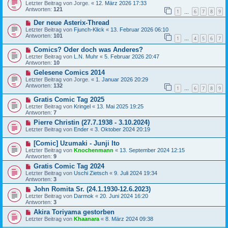
Letzter Beitrag von
Jorge.
«
12. März 2026 17:33
Antworten:
121
1
6
7
8
9
…
Der neue Asterix-Thread
Letzter Beitrag von
Fjunch-Klick
«
13. Februar 2026 06:10
Antworten:
101
1
4
5
6
7
…
Comics? Oder doch was Anderes?
Letzter Beitrag von
L.N. Muhr
«
5. Februar 2026 20:47
Antworten:
10
Gelesene Comics 2014
Letzter Beitrag von
Jorge.
«
1. Januar 2026 20:29
Antworten:
132
1
6
7
8
9
…
Gratis Comic Tag 2025
Letzter Beitrag von
Kringel
«
13. Mai 2025 19:25
Antworten:
7
Pierre Christin (27.7.1938 - 3.10.2024)
Letzter Beitrag von
Ender
«
3. Oktober 2024 20:19
[Comic] Uzumaki - Junji Ito
Letzter Beitrag von
Knochenmann
«
13. September 2024 12:15
Antworten:
9
Gratis Comic Tag 2024
Letzter Beitrag von
Uschi Zietsch
«
9. Juli 2024 19:34
Antworten:
3
John Romita Sr. (24.1.1930-12.6.2023)
Letzter Beitrag von
Darmok
«
20. Juni 2024 16:20
Antworten:
3
Akira Toriyama gestorben
Letzter Beitrag von
Khaanara
«
8. März 2024 09:38