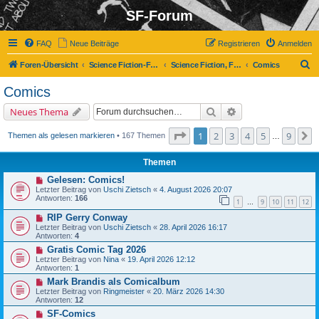
SF-Forum
FAQ
Neue Beiträge
Registrieren
Anmelden
S
Foren-Übersicht
Science Fiction-Forum
Science Fiction, Fantasy und Co.
Comics
u
Comics
c
Suche
Erweiterte Suche
Neues Thema
h
e
Seite
1
von
9
1
2
3
4
5
9
N
Themen als gelesen markieren
• 167 Themen
…
Themen
Gelesen: Comics!
Letzter Beitrag von
Uschi Zietsch
«
4. August 2026 20:07
Antworten:
166
1
9
10
11
12
…
RIP Gerry Conway
Letzter Beitrag von
Uschi Zietsch
«
28. April 2026 16:17
Antworten:
4
Gratis Comic Tag 2026
Letzter Beitrag von
Nina
«
19. April 2026 12:12
Antworten:
1
Mark Brandis als Comicalbum
Letzter Beitrag von
Ringmeister
«
20. März 2026 14:30
Antworten:
12
SF-Comics