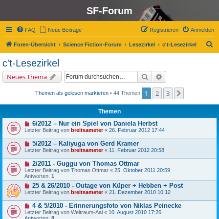
SF-Forum
FAQ
Neue Beiträge
Registrieren
Anmelden
S
Foren-Übersicht
Science Fiction-Forum
Lesezirkel
c't-Lesezirkel
u
c't-Lesezirkel
c
Suche
Erweiterte Suche
Neues Thema
h
e
1
2
3
Nächste
Themen als gelesen markieren
• 44 Themen
Themen
6/2012 – Nur ein Spiel von Daniela Herbst
Letzter Beitrag von
breitsameter
«
26. Februar 2012 17:44
5/2012 – Kaliyuga von Gerd Kramer
Letzter Beitrag von
breitsameter
«
11. Februar 2012 20:58
2/2011 - Guggu von Thomas Ottmar
Letzter Beitrag von
Thomas Ottmar
«
25. Oktober 2011 20:59
Antworten:
1
25 & 26/2010 - Outage von Küper + Hebben + Post
Letzter Beitrag von
breitsameter
«
21. Dezember 2010 10:12
4 & 5/2010 - Erinnerungsfoto von Niklas Peinecke
Letzter Beitrag von
Weltraum-Aal
«
10. August 2010 17:26
Antworten:
8