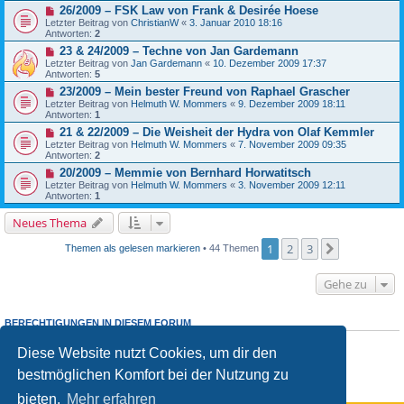
26/2009 – FSK Law von Frank & Desirée Hoese
Letzter Beitrag von
ChristianW
«
3. Januar 2010 18:16
Antworten:
2
23 & 24/2009 – Techne von Jan Gardemann
Letzter Beitrag von
Jan Gardemann
«
10. Dezember 2009 17:37
Antworten:
5
23/2009 – Mein bester Freund von Raphael Grascher
Letzter Beitrag von
Helmuth W. Mommers
«
9. Dezember 2009 18:11
Antworten:
1
21 & 22/2009 – Die Weisheit der Hydra von Olaf Kemmler
Letzter Beitrag von
Helmuth W. Mommers
«
7. November 2009 09:35
Antworten:
2
20/2009 – Memmie von Bernhard Horwatitsch
Letzter Beitrag von
Helmuth W. Mommers
«
3. November 2009 12:11
Antworten:
1
Neues Thema
1
2
3
Nächste
Themen als gelesen markieren
• 44 Themen
Gehe zu
BERECHTIGUNGEN IN DIESEM FORUM
Du
darfst
neue Themen in diesem Forum erstellen.
Diese Website nutzt Cookies, um dir den
Du
darfst
Antworten zu Themen in diesem Forum erstellen.
Du darfst deine Beiträge in diesem Forum
nicht
ändern.
bestmöglichen Komfort bei der Nutzung zu
Du darfst deine Beiträge in diesem Forum
nicht
löschen.
Du darfst
keine
Dateianhänge in diesem Forum erstellen.
bieten.
Mehr erfahren