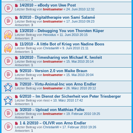
14/2010 – eBody von Uwe Post
Letzter Beitrag von
breitsameter
«
24. Juni 2010 12:32
8/2010 - Digitaltherapie von Sami Salamé
Letzter Beitrag von
breitsameter
«
17. Juni 2010 09:23
Antworten:
3
13/2010 – Debugging You von Thorsten Küper
Letzter Beitrag von
Hexodus
«
11. Juni 2010 20:15
Antworten:
2
11/2010 - A little Bot of Krieg von Nadine Boos
Letzter Beitrag von
ChristianW
«
9. Juni 2010 21:11
Antworten:
1
10/2010 - Timesharing von Michael K. Iwoleit
Letzter Beitrag von
breitsameter
«
15. Mai 2010 20:14
Antworten:
1
9/2010 - Version 2.0 von Maike Braun
Letzter Beitrag von
breitsameter
«
15. Mai 2010 20:04
Antworten:
4
7/2010 - Virtu-Animal-Inc von Arno Endler
Letzter Beitrag von
breitsameter
«
26. März 2010 20:12
6/2010 – Im Dienst der Sicherheit von Peter Triesberger
Letzter Beitrag von
rtest
«
10. März 2010 17:42
Antworten:
1
3/2010 – Upload von Matthias Falke
Letzter Beitrag von
breitsameter
«
19. Februar 2010 19:25
Antworten:
4
1 & 2/2010 – OLIVR von Arno Endler
Letzter Beitrag von
ChristianW
«
17. Februar 2010 19:26
Antworten:
1