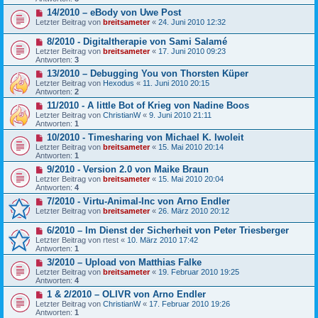
14/2010 – eBody von Uwe Post
Letzter Beitrag von
breitsameter
«
24. Juni 2010 12:32
8/2010 - Digitaltherapie von Sami Salamé
Letzter Beitrag von
breitsameter
«
17. Juni 2010 09:23
Antworten:
3
13/2010 – Debugging You von Thorsten Küper
Letzter Beitrag von
Hexodus
«
11. Juni 2010 20:15
Antworten:
2
11/2010 - A little Bot of Krieg von Nadine Boos
Letzter Beitrag von
ChristianW
«
9. Juni 2010 21:11
Antworten:
1
10/2010 - Timesharing von Michael K. Iwoleit
Letzter Beitrag von
breitsameter
«
15. Mai 2010 20:14
Antworten:
1
9/2010 - Version 2.0 von Maike Braun
Letzter Beitrag von
breitsameter
«
15. Mai 2010 20:04
Antworten:
4
7/2010 - Virtu-Animal-Inc von Arno Endler
Letzter Beitrag von
breitsameter
«
26. März 2010 20:12
6/2010 – Im Dienst der Sicherheit von Peter Triesberger
Letzter Beitrag von
rtest
«
10. März 2010 17:42
Antworten:
1
3/2010 – Upload von Matthias Falke
Letzter Beitrag von
breitsameter
«
19. Februar 2010 19:25
Antworten:
4
1 & 2/2010 – OLIVR von Arno Endler
Letzter Beitrag von
ChristianW
«
17. Februar 2010 19:26
Antworten:
1