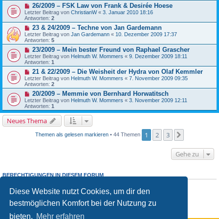
26/2009 – FSK Law von Frank & Desirée Hoese
Letzter Beitrag von
ChristianW
«
3. Januar 2010 18:16
Antworten:
2
23 & 24/2009 – Techne von Jan Gardemann
Letzter Beitrag von
Jan Gardemann
«
10. Dezember 2009 17:37
Antworten:
5
23/2009 – Mein bester Freund von Raphael Grascher
Letzter Beitrag von
Helmuth W. Mommers
«
9. Dezember 2009 18:11
Antworten:
1
21 & 22/2009 – Die Weisheit der Hydra von Olaf Kemmler
Letzter Beitrag von
Helmuth W. Mommers
«
7. November 2009 09:35
Antworten:
2
20/2009 – Memmie von Bernhard Horwatitsch
Letzter Beitrag von
Helmuth W. Mommers
«
3. November 2009 12:11
Antworten:
1
Neues Thema
1
2
3
Nächste
Themen als gelesen markieren
• 44 Themen
Gehe zu
BERECHTIGUNGEN IN DIESEM FORUM
Du
darfst
neue Themen in diesem Forum erstellen.
Diese Website nutzt Cookies, um dir den
Du
darfst
Antworten zu Themen in diesem Forum erstellen.
Du darfst deine Beiträge in diesem Forum
nicht
ändern.
bestmöglichen Komfort bei der Nutzung zu
Du darfst deine Beiträge in diesem Forum
nicht
löschen.
Du darfst
keine
Dateianhänge in diesem Forum erstellen.
bieten.
Mehr erfahren