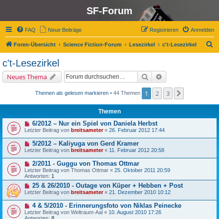
SF-Forum
FAQ
Neue Beiträge
Registrieren
Anmelden
S
Foren-Übersicht
Science Fiction-Forum
Lesezirkel
c't-Lesezirkel
u
c't-Lesezirkel
c
Suche
Erweiterte Suche
Neues Thema
h
e
1
2
3
Nächste
Themen als gelesen markieren
• 44 Themen
Themen
6/2012 – Nur ein Spiel von Daniela Herbst
Letzter Beitrag von
breitsameter
«
26. Februar 2012 17:44
5/2012 – Kaliyuga von Gerd Kramer
Letzter Beitrag von
breitsameter
«
11. Februar 2012 20:58
2/2011 - Guggu von Thomas Ottmar
Letzter Beitrag von
Thomas Ottmar
«
25. Oktober 2011 20:59
Antworten:
1
25 & 26/2010 - Outage von Küper + Hebben + Post
Letzter Beitrag von
breitsameter
«
21. Dezember 2010 10:12
4 & 5/2010 - Erinnerungsfoto von Niklas Peinecke
Letzter Beitrag von
Weltraum-Aal
«
10. August 2010 17:26
Antworten:
8